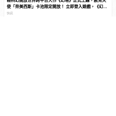
輕科幻開放世界跨平台大作《幻塔》正式上線，赦免天
使「奈美西斯」卡池限定開放！ 立即登入遊戲，《幻
塔》幫你出電費！
快訊
帥一整年不是問題！男生最愛五大「經典油頭
Undercut」髮型推薦
髮型