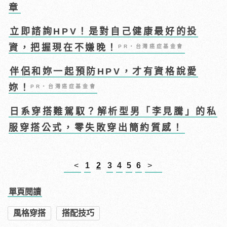
章
立即諮詢HPV！是對自己健康最好的投
資，把握現在不嫌晚！
PR・台灣癌症基金會
伴侶和妳一起預防HPV，才有資格說愛
妳！
PR・台灣癌症基金會
日系穿搭難駕馭？解析型男「李見騰」的私
服穿搭公式，零失敗穿出簡約質感！
<
1
2
3
4
5
6
>
單頁閱讀
風格穿搭
搭配技巧