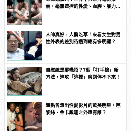
薦，毫無遮掩的性愛、血腥、暴力、
噁心到極致！
人帥真好，人醜吃草！來看女生對男
性外表的差別待遇到底有多明顯？
自慰總是那幾招？7個「打手槍」新
方法，進攻「這裡」爽到停不下來！
盤點曾流出性愛影片的歐美明星，芭
黎絲、金卡戴珊之外還有誰？