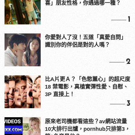
喜」朋友性格，你遇過哪一種？
1
你愛對人了沒！五道「真愛自問」
識別你的伴侶是對的人嗎？
2
比A片更Ａ？「色慾薰心」的超尺度
18 禁電影，真槍實彈性愛、自慰、
3P 直接上！
3
原來老司機都看這些？av網站流量
10大排行出爐，pornhub只排第3，