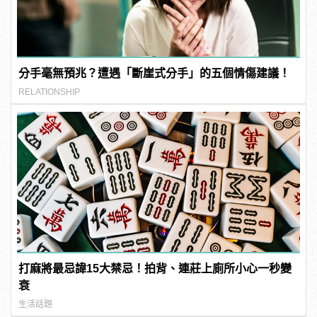
分手毫無預兆？遭遇「斷崖式分手」的五個情傷建議！
RELATIONSHIP
打麻將最忌諱15大禁忌！拍背、連莊上廁所小心一秒變
衰
生活話題