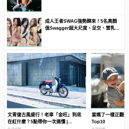
manfashion這樣變型男
成人王者SWAG強勢歸來！5名高顏
值Swagger超大尺度、足交、雪乳、
粉紅海鮮通通有，親自教你人與人的
連結！ | manfashion這樣變型男
文青復古風盛行！老車「金旺」到底
當媽了一樣正翻天
在紅什麼？5點帶你一次搞懂 |
Top10
manfashion這樣變型男