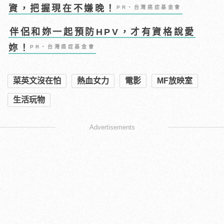
資，把握現在不嫌晚！
PR・台灣癌症基金會
伴侶和妳一起預防HPV，才有資格說愛
妳！
PR・台灣癌症基金會
菜英文沒在怕
熱血女力
電影
MF放映室
生活玩物
Advertisements