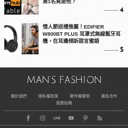
第1名竟是他？
4
情人節送禮推薦！EDIFIER
W800BT PLUS 耳罩式無線藍牙耳
機，在耳邊傾訴甜言蜜語
5
關於我們
隱私權政策
著作權聲明
廣告合作
我要投稿