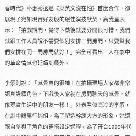
春時代》
朴惠秀透過《菜英文沒在怕》首度合作，
卻
展現了宛如現實好友般的絕佳演技默契，高我星表
示：「
拍戲期間，覺得下戲後就要分開很可惜，
我們
就跟工作人員說不需要個別安排三間房間，
只要幫我
們安排在同一間房間就好！」
完全可看出三人在劇中
的革命情感也延續到戲外。
李絮則說：「
感覺真的很棒！在拍攝現場大家都非常
認真詮釋角色，
下戲後大家躺在房間聊天的感覺，就
像現實生活中的朋友一樣！」
外表看似高冷的李絮，
在劇中隸屬行銷組，
為了塑造幹練大方的形象，她還
親自參與了角色的穿搭設定過程，
為了符合1990年代