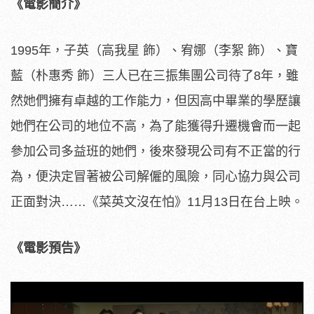
《電影簡介》
1995年，子英（高我星 飾）、宥娜（李絮 飾）、寶
藍（朴惠秀 飾）三人已在三振集團公司待了8年，
雖
然她們擁有卓越的工作能力，
但因高中畢業的學歷讓
她們在公司的地位不高，
為了能獲得升遷機會而一起
參加公司多益班的她們，
後來發現公司有不正當的行
為，便決定冒著被公司解僱的風險，
同心協力與公司
正面對決……《菜英文沒在怕》11月1
3日在台上映。
《電影預告》