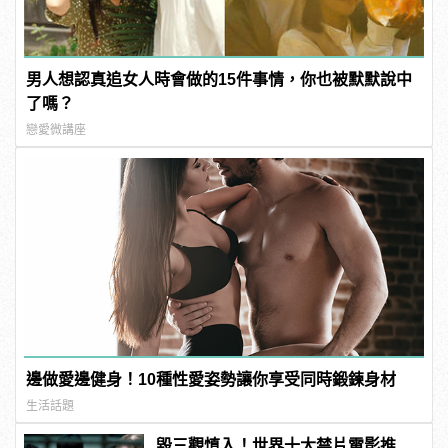
男人想認真追女人時會做的15件事情，你也被默默說中
了嗎？
戀愛微講座
邊做愛邊健身！10種性愛姿勢讓你享受同時鍛鍊身材
生活話題
毀三觀慎入！世界十大禁片電影推