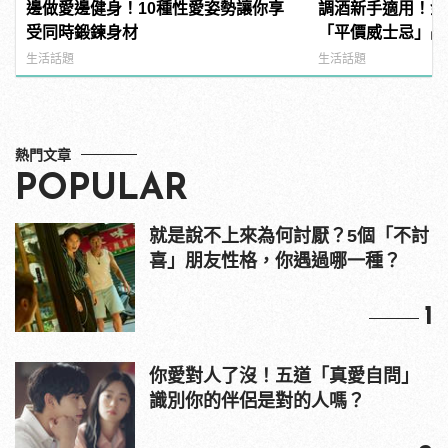
邊做愛邊健身！10種性愛姿勢讓你享
調酒新手適用！金
受同時鍛鍊身材
「平價威士忌」品
又芳醇！ | manf
生活話題
生活話題
熱門文章
POPULAR
就是說不上來為何討厭？5個「不討
喜」朋友性格，你遇過哪一種？
1
你愛對人了沒！五道「真愛自問」
識別你的伴侶是對的人嗎？