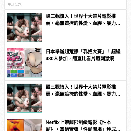
生活話題
毀三觀慎入！世界十大禁片電影推
薦，毫無遮掩的性愛、血腥、暴力、
噁心到極致！
日本舉辦超荒謬「乳搖大賽」！超過
480人參加，簡直比看片還刺激啊！ |
manfashion這樣變型男
毀三觀慎入！世界十大禁片電影推
薦，毫無遮掩的性愛、血腥、暴力、
噁心到極致！ | manfashion這樣變型
男
Netflix上架超限制級電影《性本
愛》，真槍實彈「性愛開場」秒成網