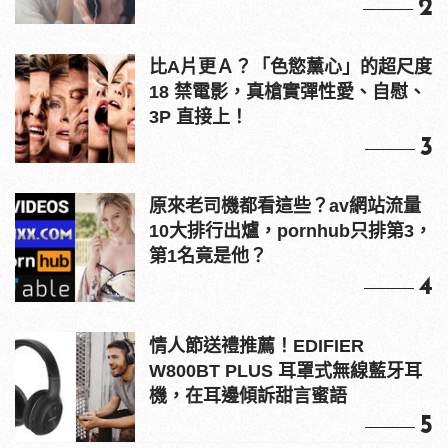
2
比A片更Ａ？「色慾薰心」的超尺度
18 禁電影，真槍實彈性愛、自慰、
3P 直接上！
3
原來老司機都看這些？av網站流量
10大排行出爐，pornhub只排第3，
第1名竟是他？
4
情人節送禮推薦！EDIFIER
W800BT PLUS 耳罩式無線藍牙耳
機，在耳邊傾訴甜言蜜語
5