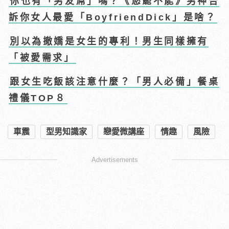
你也有「男友屌」嗎？《慾罷不能》男神告
訴你女人最愛「BoyfriendDick」是啥？
別以為撤嬌是女生的專利！男生同樣擁有
「被愛需求」
跟女生吃飯該注意什麼？「男人必備」餐桌
禮儀TOP８
車震
型男知識家
戀愛微講座
情趣
風險
Advertisements