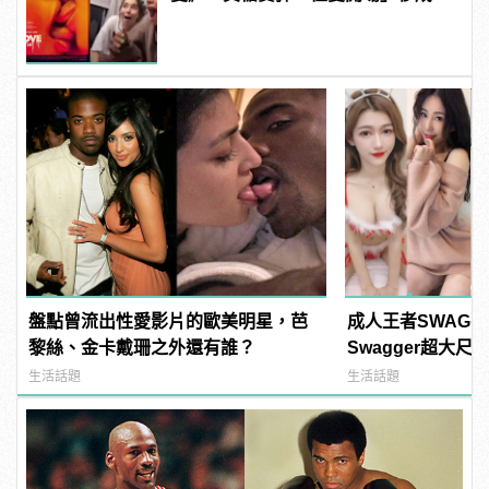
友Reaction新挑戰！ | manfashion
這樣變型男
盤點曾流出性愛影片的歐美明星，芭
成人王者SWAG
黎絲、金卡戴珊之外還有誰？
Swagger超大
紅海鮮通通有，親
生活話題
生活話題
結！ | manfash