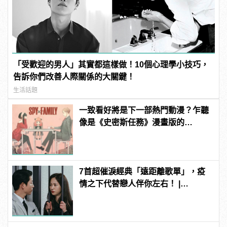
「受歡迎的男人」其實都這樣做！10個心理學小技巧，
告訴你們改善人際關係的大關鍵！
生活話題
一致看好將是下一部熱門動漫？乍聽
像是《史密斯任務》漫畫版的
《SPY×FAMILY 間諜家家酒》
7首超催淚經典「遠距離歌單」，疫
情之下代替戀人伴你左右！ |
manfashion這樣變型男