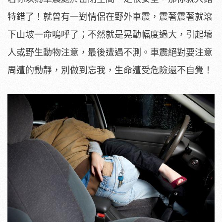
特錯了！就曾有一對情侶在野外車震，震著震著就滾
下山坡一命嗚呼了；不然就是晃動幅度過大，引起壞
人或野生動物注意，最後遭遇不測。車震絕對要注意
周遭的動靜，別做到忘我，生命遭受危險還不自覺！