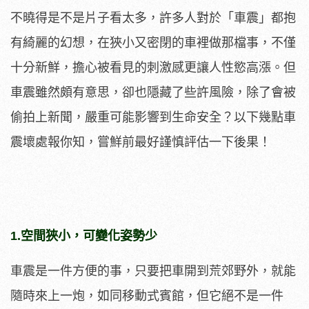
不曉得是不是片子看太多，許多人對於「車震」都抱
有綺麗的幻想，在狹小又密閉的車裡做那檔事，不僅
十分新鮮，擔心被看見的刺激感更讓人性慾高漲。但
車震雖然頗有意思，卻也隱藏了些許風險，除了會被
偷拍上新聞，嚴重可能影響到生命安全？以下幾點車
震壞處報你知，嘗鮮前最好謹慎評估一下後果！
1.空間狹小，可變化姿勢少
車震是一件方便的事，只要把車開到荒郊野外，就能
隨時來上一炮，如同移動式賓館，但它絕不是一件