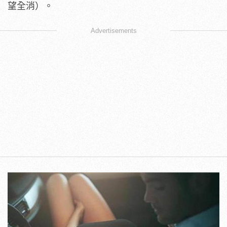
望全消）。
Advertisements