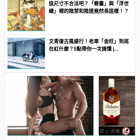
這尺寸不合法吧？「春畫」與「浮世
繪」裡的陰莖和陰道竟然長這樣！？
文青復古風盛行！老車「金旺」到底
在紅什麼？5點帶你一次搞懂 |
manfashion這樣變型男