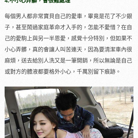
4.不小心弄髒，會很難處理
每個男人都非常寶貝自己的愛車，畢竟是花了不少銀
子，甚至鬧過家庭革命才入手的，怎能不愛惜？在自
己的愛駒上與另一半恩愛，感覺十分特別，但如果不
小心弄髒，真的會讓人叫苦連天，因為要清潔車內很
麻煩，送去給別人洗又是一筆開銷，所以無論是自己
或對方的體液都要格外小心，千萬別留下痕跡。