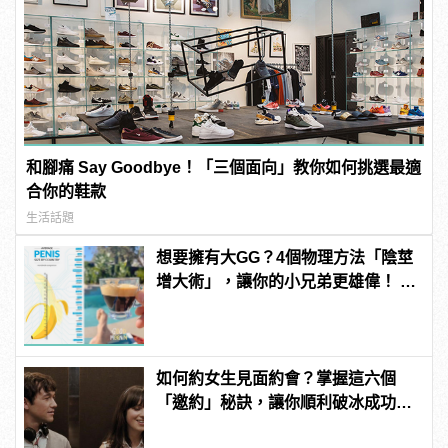
和腳痛 Say Goodbye！「三個面向」教你如何挑選最適
合你的鞋款
生活話題
想要擁有大GG？4個物理方法「陰莖
增大術」，讓你的小兄弟更雄偉！ |
manfashion這樣變型男
如何約女生見面約會？掌握這六個
「邀約」秘訣，讓你順利破冰成功約
到她！