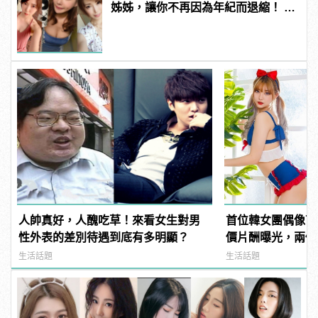
姊姊，讓你不再因為年紀而退縮！ |
manfashion這樣變型男
人帥真好，人醜吃草！來看女生對男
首位韓女團偶像下
性外表的差別待遇到底有多明顯？
價片酬曝光，兩個
生活話題
生活話題