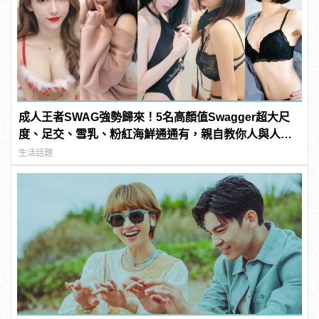
成人王者SWAG強勢歸來！5名高顏值Swagger超大尺
度、足交、雪乳、粉紅海鮮通通有，親自教你人與人的
連結！ | manfashion這樣變型男
生活話題