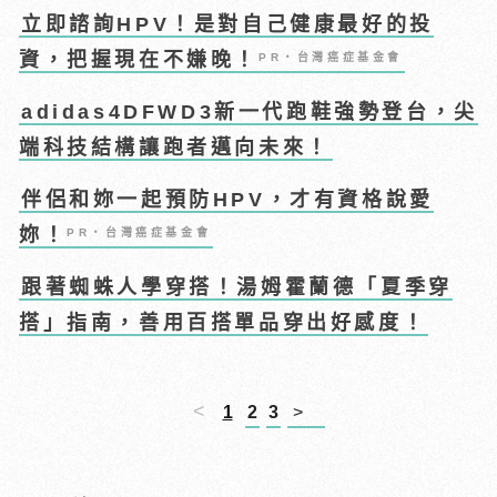
立即諮詢HPV！是對自己健康最好的投
資，把握現在不嫌晚！
PR・台灣癌症基金會
adidas4DFWD3新一代跑鞋強勢登台，尖
端科技結構讓跑者邁向未來！
伴侶和妳一起預防HPV，才有資格說愛
妳！
PR・台灣癌症基金會
跟著蜘蛛人學穿搭！湯姆霍蘭德「夏季穿
搭」指南，善用百搭單品穿出好感度！
<
1
2
3
>