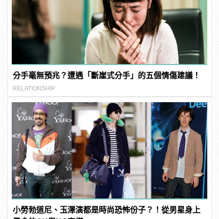
分手毫無預兆？遭遇「斷崖式分手」的五個情傷建議！
RELATIONSHIP
小勞勃道尼、玉澤演都是時尚恐怖份子？！從男星身上