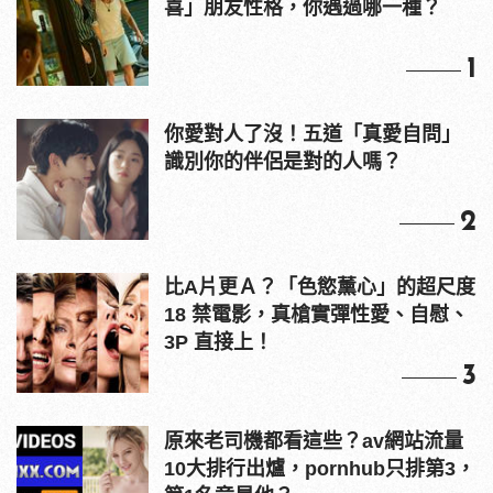
喜」朋友性格，你遇過哪一種？
1
你愛對人了沒！五道「真愛自問」
識別你的伴侶是對的人嗎？
2
比A片更Ａ？「色慾薰心」的超尺度
18 禁電影，真槍實彈性愛、自慰、
3P 直接上！
3
原來老司機都看這些？av網站流量
10大排行出爐，pornhub只排第3，