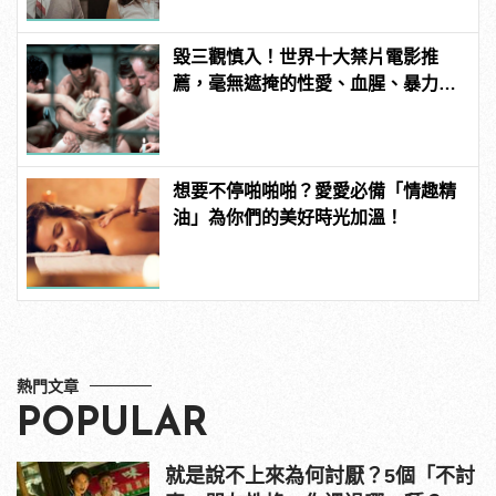
毀三觀慎入！世界十大禁片電影推
薦，毫無遮掩的性愛、血腥、暴力、
噁心到極致！ | manfashion這樣變型
男
想要不停啪啪啪？愛愛必備「情趣精
油」為你們的美好時光加溫！
熱門文章
POPULAR
就是說不上來為何討厭？5個「不討