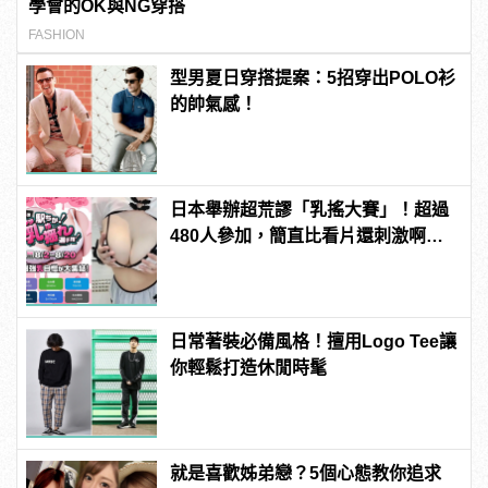
學會的OK與NG穿搭
FASHION
型男夏日穿搭提案：5招穿出POLO衫
的帥氣感！
日本舉辦超荒謬「乳搖大賽」！超過
480人參加，簡直比看片還刺激啊！ |
manfashion這樣變型男
日常著裝必備風格！擅用Logo Tee讓
你輕鬆打造休閒時髦
就是喜歡姊弟戀？5個心態教你追求