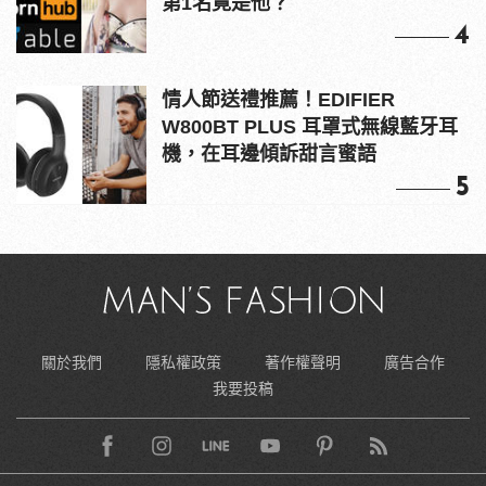
第1名竟是他？
4
情人節送禮推薦！EDIFIER
W800BT PLUS 耳罩式無線藍牙耳
機，在耳邊傾訴甜言蜜語
5
關於我們
隱私權政策
著作權聲明
廣告合作
我要投稿