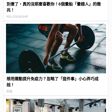
別傻了，真的沒那麼喜歡你！6個暈船「暈錯人」的徵
兆！
RELATIONSHIP
想用運動提升免疫力？忽略了「這件事」小心弄巧成
拙！
防疫