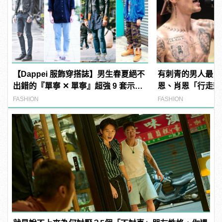
【Dappei 服飾穿搭誌】男生春夏絕不
有刺青的男人最 M
出錯的『單寧 ✕ 單寧』超強 9 套示
恩、肖恩「行走刺
範！
範！
FASHION
FASHION