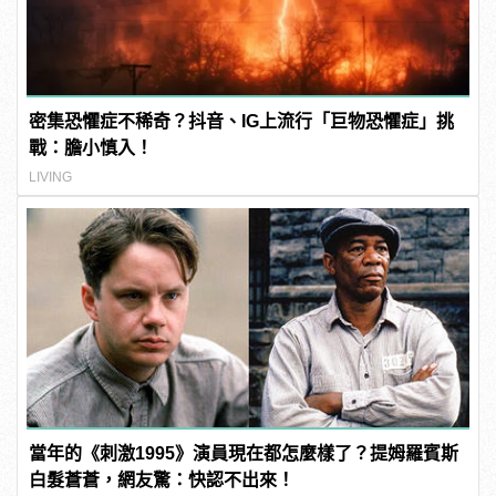
密集恐懼症不稀奇？抖音、IG上流行「巨物恐懼症」挑
戰：膽小慎入！
LIVING
當年的《刺激1995》演員現在都怎麼樣了？提姆羅賓斯
白髮蒼蒼，網友驚：快認不出來！