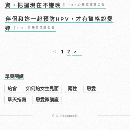
資，把握現在不嫌晚！
PR・台灣癌症基金會
伴侶和妳一起預防HPV，才有資格說愛
妳！
PR・台灣癌症基金會
<
1
2
>
單頁閱讀
約會
如何約女生見面
兩性
戀愛
聊天指南
戀愛微講座
Advertisements