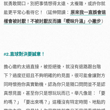
就勇敢開口，別把事情想得太遠、太複雜，或許你就
能更平常心看待它！（延伸閱讀：
原來我一直誤會這
樣會被討厭！不被討厭反而讓「曖昧升溫」小撇步
）
#2.直球對決要誠意！
擔心邀約太過直接，被拒絕後，就沒有退路跟台階
下？過度迂迴且不夠明確的約見面，很可能會讓對方
同時懷抱你真實動機，認為你只是隨口問問並不是認
真想見面，甚至你只是想玩玩而已。舉凡像是：「要
約嗎？」「要出來嗎？」這種沒有特定時間、地點的