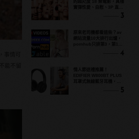
的超尺度 18 禁電影，真槍
實彈性愛、自慰、3P 直接
上！
3
原來老司機都看這些？av
網站流量10大排行出爐，
pornhub只排第3，第1名
竟是他？
4
，事情可
對不能不留
情人節送禮推薦！
EDIFIER W800BT PLUS
耳罩式無線藍牙耳機，在
耳邊傾訴甜言蜜語
5