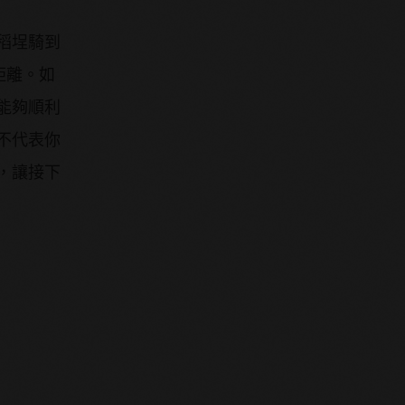
稻埕騎到
距離。如
能夠順利
不代表你
，讓接下