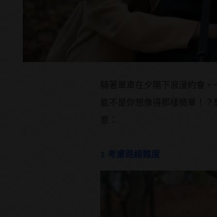
騎著單車在夕陽下浪漫約會，
能不是你想像得那樣簡單！？
意：
1 考慮路線難度