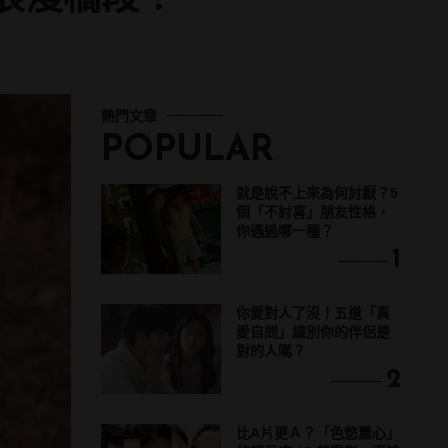
熱門文章
POPULAR
就是說不上來為何討厭？5
個「不討喜」朋友性格，
你遇過哪一種？
1
你愛對人了沒！五道「真
愛自問」識別你的伴侶是
對的人嗎？
2
比A片更Ａ？「色慾薰心」