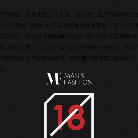
線的長度、坡度也包含了天氣、路況等。也許你覺得從大
一半來說，將近 20 公里的路程或許是有點「吃力」的
自行車道，就要留意路途是否顛頗、雙方的騎車技術是否
擅長騎自行車）。此外，雖然說騎單車是一種運動，但這
們騎到終點時已經耗盡體力，就很難有精神可以繼續約會
熬。