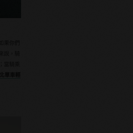
如果你們
來說，騎
；當騎乘
北單車輕