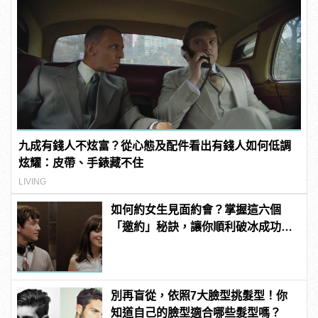
九成有錢人不炫富？從心態及配件看出有錢人如何低調
炫耀：皮帶、手錶藏不住
LIVING
如何約女生見面約會？掌握這六個
「邀約」秘訣，讓你順利破冰成功約
到她！
別再盲從，依照7大臉型挑髮型！你
知道自己的臉型適合哪些髮型嗎？