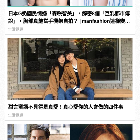
日本G奶國民情婦「森咲智美」，解密8個「巨乳都市傳
說」，胸部真能當手機架自拍？ | manfashion這樣變型
男
生活話題
甜言蜜語不見得是真愛！真心愛你的人會做的四件事
生活話題