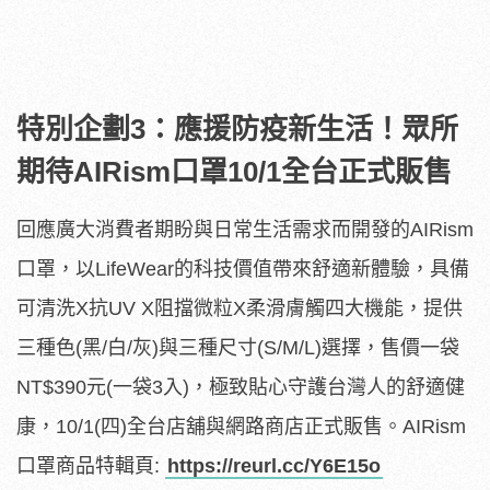
特別企劃3：應援防疫新生活！眾所
期待AIRism口罩10/1全台正式販售
回應廣大消費者期盼與日常生活需求而開發的AIRism
口罩，以LifeWear的科技價值帶來舒適新體驗，具備
可清洗X抗UV X阻擋微粒X柔滑膚觸四大機能，提供
三種色(黑/白/灰)與三種尺寸(S/M/L)選擇，售價一袋
NT$390元(一袋3入)，極致貼心守護台灣人的舒適健
康，10/1(四)全台店舖與網路商店正式販售。AIRism
口罩商品特輯頁:
https://reurl.cc/Y6E15o