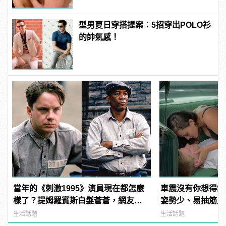
型男夏日穿搭提案：5招穿出POLO衫
的帥氣感！
當年的《刺激1995》演員現在都怎麼
車震沒有你想得舒
樣了？提姆羅賓斯白髮蒼蒼，網友
姿勢少、易抽筋只是
驚：快認不出來！
生活話題
生活話題