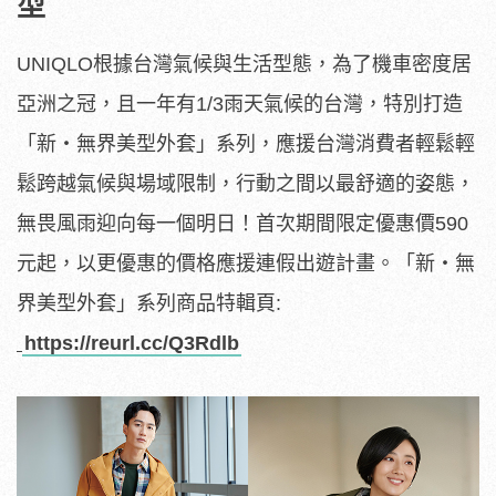
型
UNIQLO根據台灣氣候與生活型態，為了機車密度居
亞洲之冠，且一年有1/3雨天氣候的台灣，特別打造
「新・無界美型外套」系列，應援台灣消費者輕鬆輕
鬆跨越氣候與場域限制，行動之間以最舒適的姿態，
無畏風雨迎向每一個明日！首次期間限定優惠價590
元起，以更優惠的價格應援連假出遊計畫。「新・無
界美型外套」系列商品特輯頁:
https://reurl.cc/Q3Rdlb