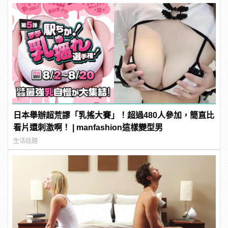
日本舉辦超荒謬「乳搖大賽」！超過480人參加，簡直比
看片還刺激啊！ | manfashion這樣變型男
生活話題