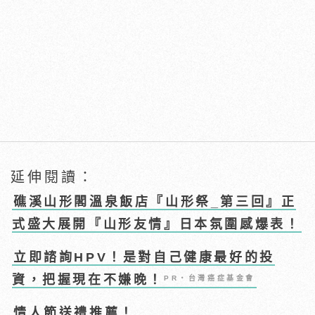
延伸閱讀：
礁溪山形閣溫泉飯店『山形祭_第三回』正
式盛大展開『山形友情』日本氛圍感爆表！
立即諮詢HPV！是對自己健康最好的投
資，把握現在不嫌晚！
PR・台灣癌症基金會
情人節送禮推薦！