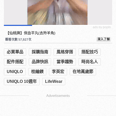
ads by popIn
【仙桃牌】保血平丸(去羚羊角)
深入了解
觀看次數 57,927次
必買單品
採購指南
風格穿搭
搭配技巧
配件搭配
品牌快訊
當季趨勢
時尚名人
UNIQLO
桂綸鎂
李英宏
在地萬歲節
UNIQLO 10週年
LifeWear
Advertisements