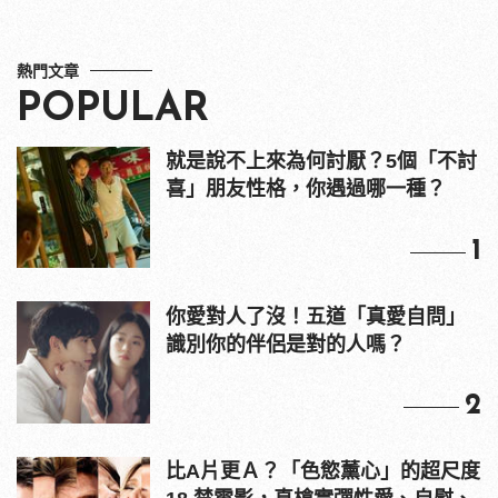
熱門文章
POPULAR
就是說不上來為何討厭？5個「不討
喜」朋友性格，你遇過哪一種？
1
你愛對人了沒！五道「真愛自問」
識別你的伴侶是對的人嗎？
2
比A片更Ａ？「色慾薰心」的超尺度