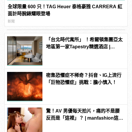
全球限量 600 只！TAG Heuer 泰格豪雅 CARRERA 紅
面計時腕錶耀眼登場
新聞
「台北時代寓所」 ！希爾頓集團亞太
地區第一家Tapestry精選酒店 |
manfashion這樣變型男
密集恐懼症不稀奇？抖音、IG上流行
「巨物恐懼症」挑戰：膽小慎入！
驚！AV 男優每天拍片，痛的不是腰
反而是「這裡」？ | manfashion這樣
變型男