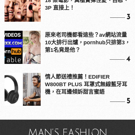
18 禁電影，真槍實彈性愛、自慰、
3P 直接上！
3
原來老司機都看這些？av網站流量
10大排行出爐，pornhub只排第3，
第1名竟是他？
4
情人節送禮推薦！EDIFIER
W800BT PLUS 耳罩式無線藍牙耳
機，在耳邊傾訴甜言蜜語
5