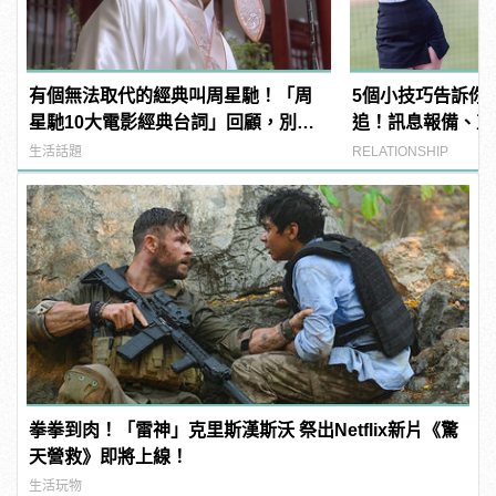
有個無法取代的經典叫周星馳！「周
5個小技巧告訴你
星馳10大電影經典台詞」回顧，別說
追！訊息報備、直
不記得了！
生活話題
RELATIONSHIP
拳拳到肉！「雷神」克里斯漢斯沃 祭出Netflix新片《驚
天營救》即將上線！
生活玩物