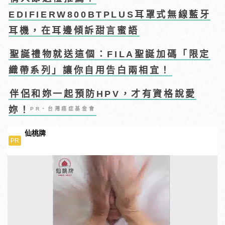
EDIFIERW800BTPLUS耳罩式無線藍牙
耳機，在耳邊傾訴甜言蜜語
聖誕禮物就送這個：FILA聖誕加碼「限定
織帶系列」讓你自用告白兩相宜！
伴侶和妳一起預防HPV，才有資格說愛
妳！
PR・台灣癌症基金會
仙桃牌
PR