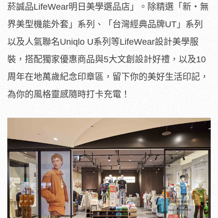
菸誠品LifeWear明日美學選品店」。除精選「新・無
界美型機能外套」系列、「台灣經典品牌UT」系列
以及人氣聯名Uniqlo U系列等LifeWear設計美學服
裝，搭配獨家優惠商品與5大文創設計好禮，以及10
周年在地萬歲紀念印章區，留下你的美好生活印記，
為你的風格靈感隨時打卡充電！