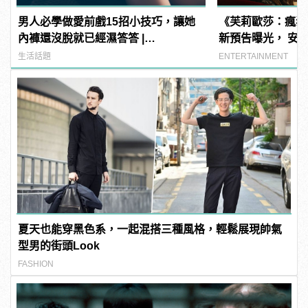
男人必學做愛前戲15招小技巧，讓她
《芙莉歐莎：瘋狂
內褲還沒脫就已經濕答答 |
新預告曝光， 安
manfashion這樣變型男
的征途
生活話題
ENTERTAINMENT
夏天也能穿黑色系，一起混搭三種風格，輕鬆展現帥氣
型男的街頭Look
FASHION