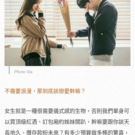
Photo Via
不需要浪漫，那到底談戀愛幹嘛？
女生就是一種很需要儀式感的生物，否則我們單身可
以買頂級紅酒、訂包廂約姊妹開趴，幹嘛要跟你談天
長地久、攢存款盼未來？有多少預算做多棒的驚喜，