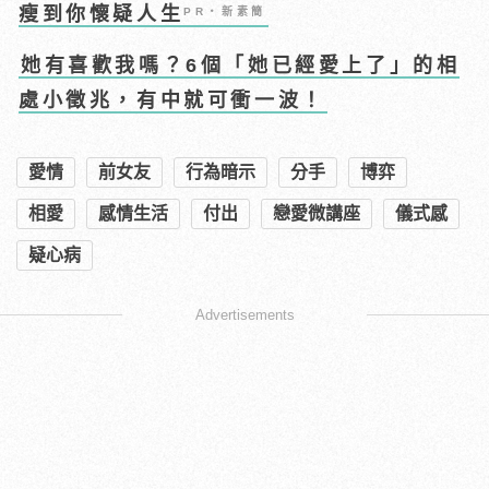
瘦到你懷疑人生
PR・新素簡
她有喜歡我嗎？6個「她已經愛上了」的相
處小徵兆，有中就可衝一波！
愛情
前女友
行為暗示
分手
博弈
相愛
感情生活
付出
戀愛微講座
儀式感
疑心病
Advertisements