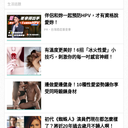
生活話題
伴侶和妳一起預防HPV，才有資格說
愛妳！
PR・台灣癌症基金會
有溫度更美好！6招「冰火性愛」小
技巧，刺激你的每一吋感官神經！
邊做愛邊健身！10種性愛姿勢讓你享
受同時鍛鍊身材
初代《蜘蛛人》演員們現在都怎麼樣
了？將近20年過去歲月不饒人啊！