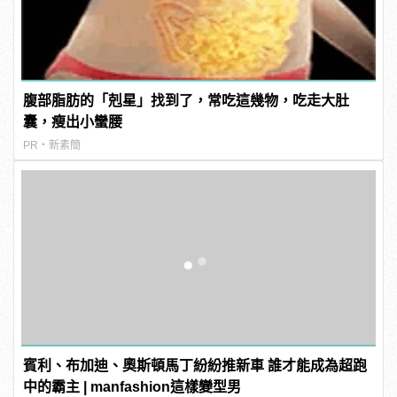
腹部脂肪的「剋星」找到了，常吃這幾物，吃走大肚
囊，瘦出小蠻腰
PR・新素簡
賓利、布加迪、奧斯頓馬丁紛紛推新車 誰才能成為超跑
中的霸主 | manfashion這樣變型男