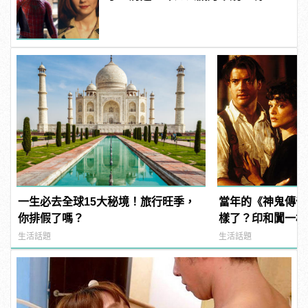
一生必去全球15大秘境！旅行旺季，
當年的《神鬼傳奇
你排假了嗎？
樣了？印和闐一樣
發福！
生活話題
生活話題