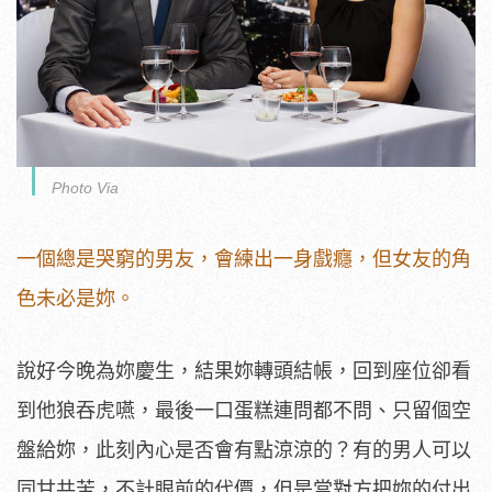
Photo Via
一個總是哭窮的男友，會練出一身戲癮，但女友的角
色未必是妳。
說好今晚為妳慶生，結果妳轉頭結帳，回到座位卻看
到他狼吞虎嚥，最後一口蛋糕連問都不問、只留個空
盤給妳，此刻內心是否會有點涼涼的？有的男人可以
同甘共苦，不計眼前的代價，但是當對方把妳的付出