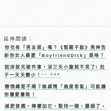
延伸閱讀：
你也有「男友屌」嗎？《慾罷不能》男神告
訴你女人最愛「BoyfriendDick」是啥？
起床就先做件事，沒三天小腹就不見了! 肚
子一天天變小！
PR・新素簡
戀情總是不順？談感情「過度客氣」可能讓
你屢愛屢敗！
減肥首選，檸檬加它，堅持一週，腰細了，