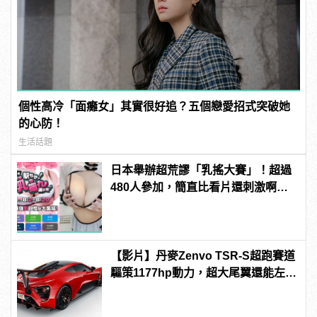
個性高冷「面癱女」其實很好追？五個戀愛招式突破她
的心防！
生活話題
日本舉辦超荒謬「乳搖大賽」！超過
480人參加，簡直比看片還刺激啊！ |
manfashion這樣變型男
【影片】丹麥Zenvo TSR-S超跑賽道
驅策1177hp動力，超大尾翼還能左右
擺動，比同場Koenigsegg還吸睛！