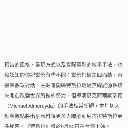
預告的風格、呈現方式以及實際電影的敘事手法，
也
和認知的傳記電影有些不同；電影打破第四面牆，
直
接與觀眾對話，
主軸雖圍繞特斯拉透過無線能源系統
來開創改變世界所做的努力，
但導演麥克阿爾默瑞德
（Michael Almereyda）的手法相當新穎，
本片切入
點與觀點將出乎意料讓更多人瞭解到尼古拉特斯拉更
多秘密
。《特斯拉》將於9月30日在台灣上映。