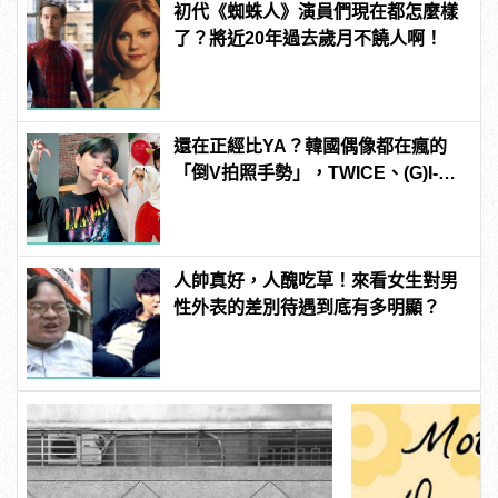
初代《蜘蛛人》演員們現在都怎麼樣
了？將近20年過去歲月不饒人啊！
還在正經比YA？韓國偶像都在瘋的
「倒V拍照手勢」，TWICE、(G)I-
DLE 成員賣萌無極限！
人帥真好，人醜吃草！來看女生對男
性外表的差別待遇到底有多明顯？