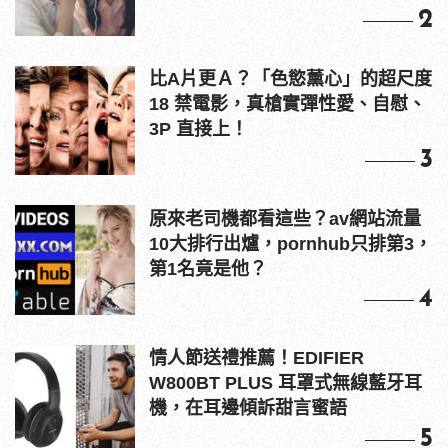
2
比A片更Ａ？「色慾薰心」的超尺度
18 禁電影，真槍實彈性愛、自慰、
3P 直接上！
3
原來老司機都看這些？av網站流量
10大排行出爐，pornhub只排第3，
第1名竟是他？
4
情人節送禮推薦！EDIFIER
W800BT PLUS 耳罩式無線藍牙耳
機，在耳邊傾訴甜言蜜語
5