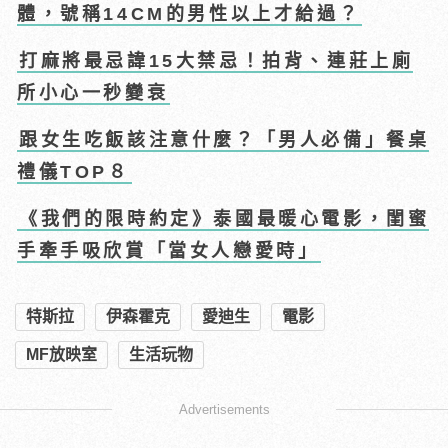
體，號稱14CM的男性以上才給過？
打麻將最忌諱15大禁忌！拍背、連莊上廁
所小心一秒變衰
跟女生吃飯該注意什麼？「男人必備」餐桌
禮儀TOP８
《我們的限時約定》泰國最暖心電影，閨蜜
手牽手吸欣賞「當女人戀愛時」
特斯拉
伊森霍克
愛迪生
電影
MF放映室
生活玩物
Advertisements