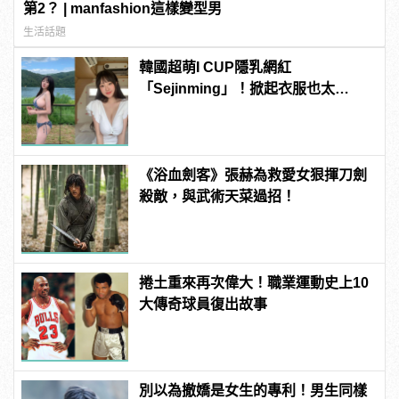
第2？ | manfashion這樣變型男
生活話題
韓國超萌I CUP隱乳網紅
「Sejinming」！掀起衣服也太
「胸」了吧！ | manfashion這樣變型
男
《浴血劍客》張赫為救愛女狠揮刀劍
殺敵，與武術天菜過招！
捲土重來再次偉大！職業運動史上10
大傳奇球員復出故事
別以為撤嬌是女生的專利！男生同樣