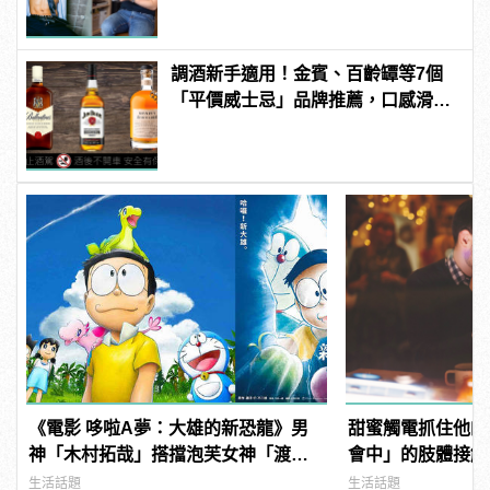
調酒新手適用！金賓、百齡罈等7個
「平價威士忌」品牌推薦，口感滑順
又芳醇！ | manfashion這樣變型男
《電影 哆啦A夢：大雄的新恐龍》男
甜蜜觸電抓住他的
神「木村拓哉」搭擋泡芙女神「渡邊
會中」的肢體接觸技
直美」共同獻聲！
manfashion這
生活話題
生活話題