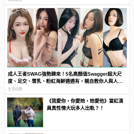
成人王者SWAG強勢歸來！5名高顏值Swagger超大尺
度、足交、雪乳、粉紅海鮮通通有，親自教你人與人的
連結！ | manfashion這樣變型男
生活話題
《我愛你，你愛她，她愛他》當紅演
員真性情大玩多人出軌？！