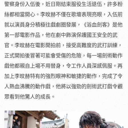
警察身份入
伍後，近日剛結束服役生活退伍，許多粉
絲都相當開心。
李旼赫不僅在歌壇表現亮眼，
入伍前
就以演員身分積極往戲劇圈發展，《浴血劍客》
是他
第一部電影作品，他在劇中飾演保護國王安全的武
官。
李旼赫在電影開拍前，接受高難度的武打訓練，
正式開拍後冒著可能會受傷的危險，
每一場劍術動作
戲他都親自上場不用替身，令工作人員深感佩服。
再
加上李旼赫特有的強烈眼神和敏捷的動作，
完成了令
人熱血沸騰的動作戲，
他將以強勁的劍術武打戲令觀
眾看到他驚人的成長。