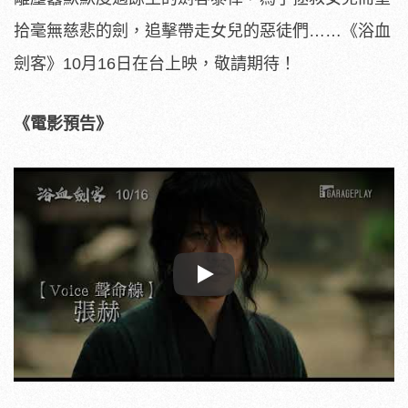
拾毫無慈悲的劍，追擊帶走女兒的惡徒們……《浴血
劍客》1
0月16日在台上映，敬請期待！
《電影預告》
Play