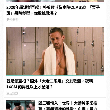
2020年超短髮再起！朴敘俊《梨泰院CLASS》「栗子
頭」呆萌髮型，你敢挑戰嗎？
男性髮型
就是愛巨根？國外「大老二限定」交友軟體，號稱
14CM 的男性以上才給過？
生活話題
毀三觀慎入！世界十大禁片電影推
薦，毫無遮掩的性愛、血腥、暴力、