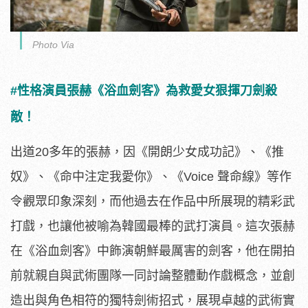
Photo Via
#性格演員張赫《浴血劍客》為救愛女狠揮刀劍殺
敵！
出道20多年
的張赫，因《開朗少女成功記》、《推
奴》、《命中注定我愛你》、
《Voice 聲命線》等作
令觀眾印象深刻，
而他過去在作品中所展現的精彩武
打戲，
也讓他被喻為韓國最棒的武打演員。這次張赫
在《浴血劍客》
中飾演朝鮮最厲害的劍客，
他在開拍
前就親自與武術團隊一同討論整體動作戲概念，
並創
造出與角色相符的獨特劍術招式，
展現卓越的武術實