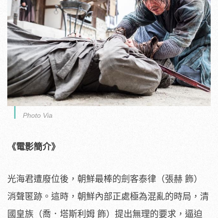
Photo Via
《電影簡介》
光海君遭廢位後，朝鮮最棒的劍客泰律（張赫 飾）
消聲匿跡。這時，朝鮮內部正處極為混亂的時局，清
國皇族（
喬．塔斯利姆 飾）提出無理的要求，逼迫