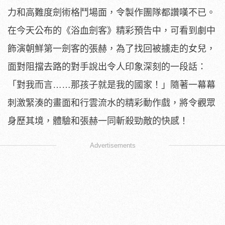
力和高難度劍術格鬥場面，
令製作團隊都讚嘆不已。
在今天公布的《浴血劍客》精彩預告中，
可看到劇中
飾演朝鮮第一劍客的張赫，為了找回被擄走的女兒，
面對阻擋去路的對手說出令人印象深刻的一段話：
「對我而言……
那孩子就是我的國家！」
隨著一幕幕
刺激緊湊的畫面和行雲流水的精彩動作戲，
將令觀眾
身歷其境，體驗和張赫一同斬殺勁敵的快感！
Advertisements