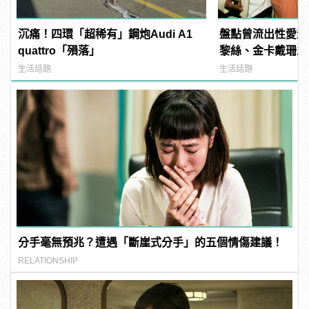
沉痛！四環「超稀有」鋼炮Audi A1
盤點曾流出性愛影
quattro「殞落」
黎絲、金卡戴珊之
生活話題
生活話題
分手毫無預兆？遭遇「斷崖式分手」的五個情傷建議！
RELATIONSHIP