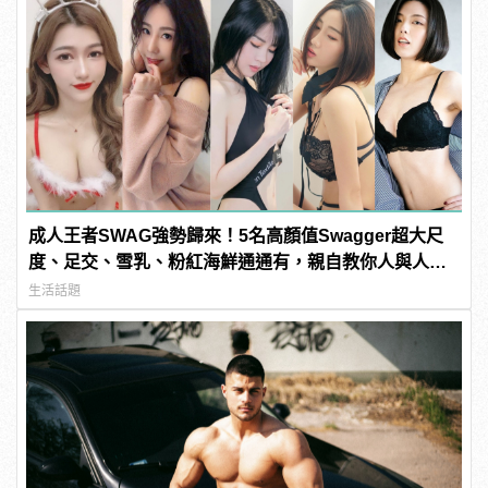
成人王者SWAG強勢歸來！5名高顏值Swagger超大尺
度、足交、雪乳、粉紅海鮮通通有，親自教你人與人的
連結！ | manfashion這樣變型男
生活話題