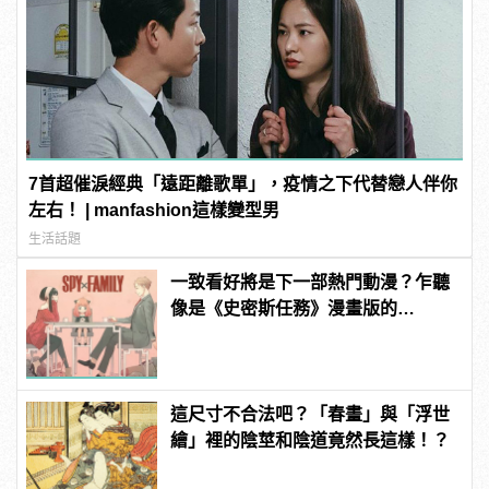
7首超催淚經典「遠距離歌單」，疫情之下代替戀人伴你
左右！ | manfashion這樣變型男
生活話題
一致看好將是下一部熱門動漫？乍聽
像是《史密斯任務》漫畫版的
《SPY×FAMILY 間諜家家酒》
這尺寸不合法吧？「春畫」與「浮世
繪」裡的陰莖和陰道竟然長這樣！？