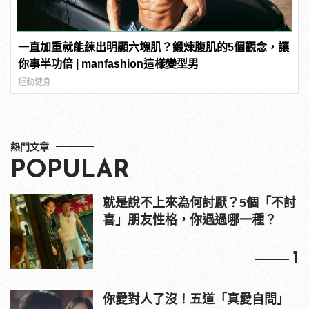
一直加重就能練出明顯六塊肌？鍛煉腹肌的5個觀念，讓
你事半功倍 | manfashion這樣變型男
運動健身
熱門文章
POPULAR
就是說不上來為何討厭？5個「不討
喜」朋友性格，你遇過哪一種？
1
你愛對人了沒！五道「真愛自問」