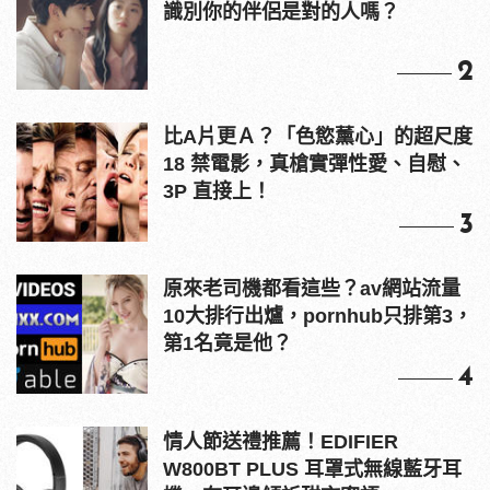
識別你的伴侶是對的人嗎？
2
比A片更Ａ？「色慾薰心」的超尺度
18 禁電影，真槍實彈性愛、自慰、
3P 直接上！
3
原來老司機都看這些？av網站流量
10大排行出爐，pornhub只排第3，
第1名竟是他？
4
情人節送禮推薦！EDIFIER
W800BT PLUS 耳罩式無線藍牙耳