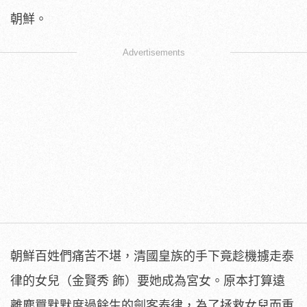
朝鮮。
Advertisements
朝鮮百姓們痛苦不堪，清國皇族的手下竟趁機擄走泰
律的女兒（
金賢秀 飾）要她成為宮女。原本打算遠
離塵囂默默度過餘生的劍客泰律，
為了拯救女兒而重