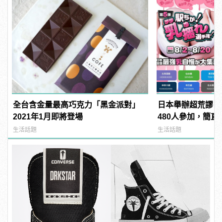
全台含金量最高巧克力「黑金派對」
日本舉辦超荒謬「
2021年1月即將登場
480人參加，簡直
manfashion這
生活話題
生活話題