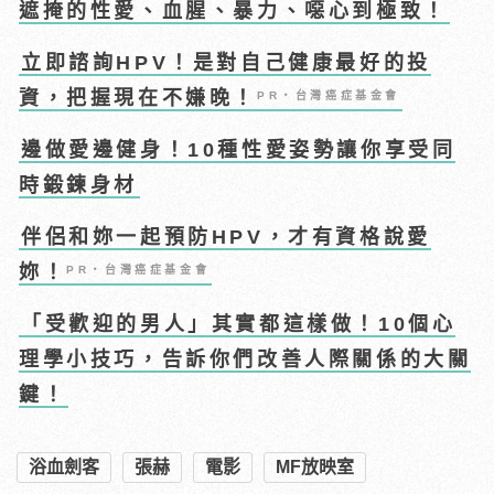
遮掩的性愛、血腥、暴力、噁心到極致！
立即諮詢HPV！是對自己健康最好的投
資，把握現在不嫌晚！
PR・台灣癌症基金會
邊做愛邊健身！10種性愛姿勢讓你享受同
時鍛鍊身材
伴侶和妳一起預防HPV，才有資格說愛
妳！
PR・台灣癌症基金會
「受歡迎的男人」其實都這樣做！10個心
理學小技巧，告訴你們改善人際關係的大關
鍵！
浴血劍客
張赫
電影
MF放映室