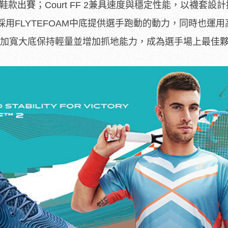
即著此鞋款出賽；Court FF 2兼具速度與穩定性能，以襪套設
用FLYTEFOAM中底提供選手跑動的動力，同時也運用
割式加寬大底保持輕量並增加抓地能力，成為選手場上最佳