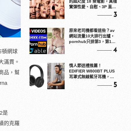
的超尺度 18 禁電影，真槍
實彈性愛、自慰、3P 直接
上！
3
原來老司機都看這些？av
網站流量10大排行出爐，
pornhub只排第3，第1名
竟是他？
4
布頓網球
大滿貫。
情人節送禮推薦！
EDIFIER W800BT PLUS
商品，幫
耳罩式無線藍牙耳機，在
耳邊傾訴甜言蜜語
na
5
2是
績的克羅