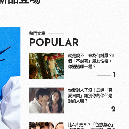
熱門文章
POPULAR
就是說不上來為何討厭？5
個「不討喜」朋友性格，
你遇過哪一種？
1
你愛對人了沒！五道「真
愛自問」識別你的伴侶是
對的人嗎？
2
比A片更Ａ？「色慾薰心」