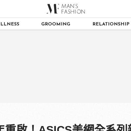
LLNESS
GROOMING
RELATIONSHIP
重啟！ASICS美網全系列