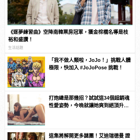
《逐夢練習曲》空降南韓票房冠軍，獲金棕櫚名導是枝
裕和盛讚！
生活話題
「我不做人類啦，JoJo！」挑戰人體
極限，快加入 #JoJoPose 挑戰！
打炮總是那幾招？試試這34個超銷魂
性愛姿勢，今晚就讓她爽到絕頂升
天！ | manfashion這樣變型男
這集將解開更多謎團！艾迪瑞德曼 證