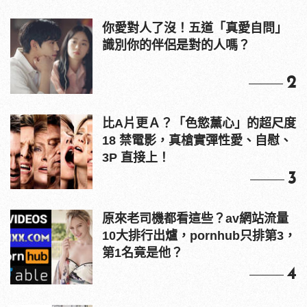
你愛對人了沒！五道「真愛自問」
識別你的伴侶是對的人嗎？
2
比A片更Ａ？「色慾薰心」的超尺度
18 禁電影，真槍實彈性愛、自慰、
3P 直接上！
3
原來老司機都看這些？av網站流量
10大排行出爐，pornhub只排第3，
第1名竟是他？
4