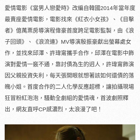
愛情電影《當男人戀愛時》改編自韓國2014年當年度
最賣座愛情電影，電影找來《紅衣小女孩》、《目擊
者》億萬票房導演程偉豪首度跨足電影監製，由《浪
子回頭》、《浪流連》MV導演殷振豪獻出螢幕處女
作，並找來邱澤、許瑋甯攜手合作，邱澤在電影中飾
演對愛情一竅不通，靠討債為生的迌人，許瑋甯飾演
因父親投資失利，每天張開眼就想著該如何還債的落
魄小姐。首度合作的二人化學反應超標，讓拍攝現場
狂冒粉紅泡泡，騷動全劇組的愛情魂，首波劇照釋
出，網友直呼CP感濃烈，太浪漫了吧！