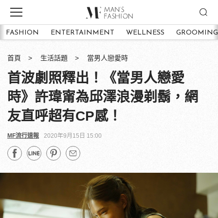
FASHION
ENTERTAINMENT
WELLNESS
GROOMING
首頁
生活話題
當男人戀愛時
首波劇照釋出！《當男人戀愛
時》許瑋甯為邱澤浪漫剃鬍，網
友直呼超有CP感！
MF流行速報
2020年9月15日 15:00