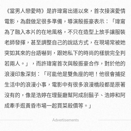
《當男人戀愛時》是許瑋甯出道以來，首次接演愛情
電影，
為戲做足很多準備，導演殷振豪表示：「
瑋甯
為了融入本片的在地風格，不只在造型上放手讓服裝
老師發揮，
甚至調整自己的說話方式，在現場常被她
突如其來的台語嚇到，
跟她私下的時尚的樣貌完全判
若兩人。」，
而許瑋甯首次與殷振豪合作，對於他的
浪漫印象深刻：「
可能他是雙魚座的吧！他很會捕捉
生活中的浪漫小事，
電影中有很多浪漫橋段都是原著
沒有的，
像是浩婷在理髮廳幫阿成刮鬍子、
浩婷和阿
成牽手逛黃昏市場一起買菜殺價等。」
Advertisements