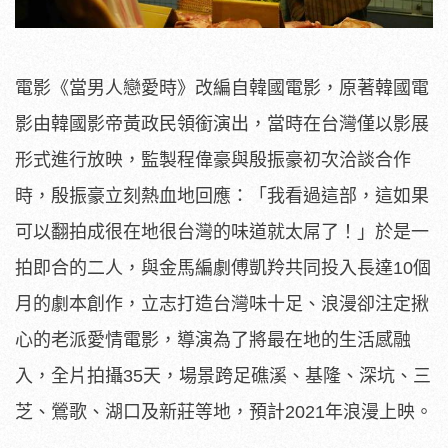
電影《當男人戀愛時》改編自韓國電影，
原著韓國電
影由韓國影帝黃政民領銜演出，
當時在台灣僅以影展
形式進行放映，
監製程偉豪與殷振豪初次洽談合作
時，殷振豪立刻熱血地回應：「
我看過這部，這如果
可以翻拍成很在地很台灣的味道就太屌了！」
於是一
拍即合的二人，與金馬編劇傅凱羚共同投入長達10個
月的劇
本創作，立志打造台灣味十足、浪漫卻注定揪
心的老派愛情電影，
導演為了將最在地的生活感融
入，全片拍攝35天，場景跨足礁溪、
基隆、深坑、三
芝、鶯歌、湖口及新莊等地，預計2021年浪漫上映。