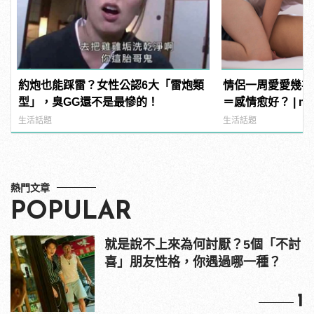
約炮也能踩雷？女性公認6大「雷炮類
情侶一周愛愛幾次
型」，臭GG還不是最慘的！
＝感情愈好？ | ma
男
生活話題
生活話題
熱門文章
POPULAR
就是說不上來為何討厭？5個「不討
喜」朋友性格，你遇過哪一種？
1