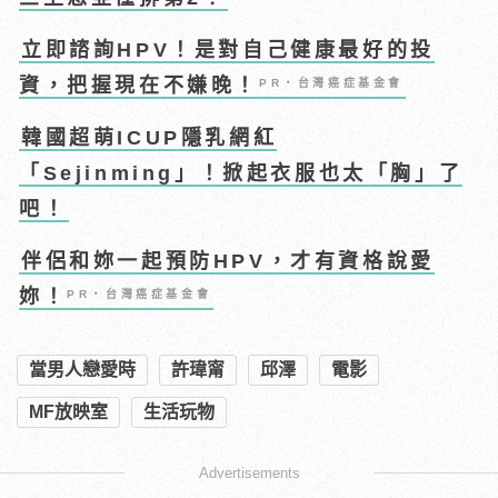
立即諮詢HPV！是對自己健康最好的投
資，把握現在不嫌晚！
PR・台灣癌症基金會
韓國超萌ICUP隱乳網紅
「Sejinming」！掀起衣服也太「胸」了
吧！
伴侶和妳一起預防HPV，才有資格說愛
妳！
PR・台灣癌症基金會
當男人戀愛時
許瑋甯
邱澤
電影
MF放映室
生活玩物
Advertisements