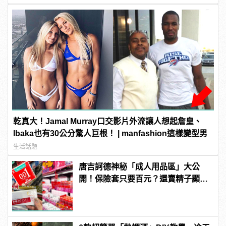
乾真大！Jamal Murray口交影片外流讓人想起詹皇、
Ibaka也有30公分驚人巨根！ | manfashion這樣變型男
生活話題
唐吉訶德神秘「成人用品區」大公
開！保險套只要百元？還賣精子顯微
鏡？