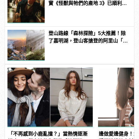
實《怪獸與牠們的產地 3》已順利開
拍
登山路線「森林探險」5大推薦！除
了嘉明湖，登山客搶登的阿里山「眠
月線」也正夯！
「不再感到小鹿亂撞？」當熱情逐漸
邊做愛邊健身！1