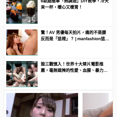
6款超簡單「熱調酒」DIY教學，冷天
來一杯，暖心又暖胃！
驚！AV 男優每天拍片，痛的不是腰
反而是「這裡」？ | manfashion這樣
變型男
毀三觀慎入！世界十大禁片電影推
薦，毫無遮掩的性愛、血腥、暴力、
噁心到極致！