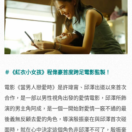
＃《紅衣小女孩》程偉豪首度跨足電影監製！
電影《當男人戀愛時》是許瑋甯、邱澤出道以來首次
合作，
是一部以男性視角出發的愛情電影，邱澤所飾
演的男主角阿成，
是一個一開始對愛情一竅不通的最
後義無反顧去愛的角色，導演殷振
豪在與邱澤首次碰
面時，就在心中決定這個角色非邱澤不可了，
殷振豪