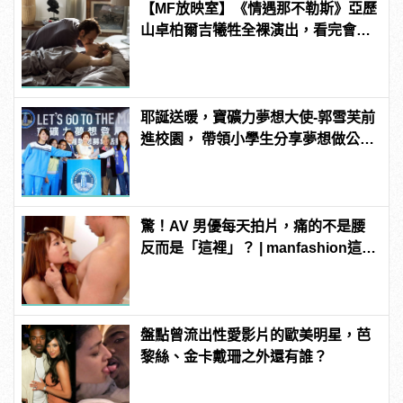
【MF放映室】《情遇那不勒斯》亞歷
山卓柏爾吉犧牲全裸演出，看完會超
想去那不勒斯!
耶誕送暖，寶礦力夢想大使-郭雪芙前
進校園， 帶領小學生分享夢想做公
益!
驚！AV 男優每天拍片，痛的不是腰
反而是「這裡」？ | manfashion這樣
變型男
盤點曾流出性愛影片的歐美明星，芭
黎絲、金卡戴珊之外還有誰？