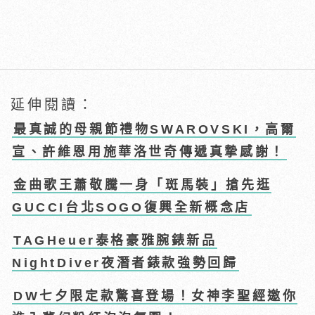
延伸閱讀：
最真誠的母親節禮物SWAROVSKI，高爾
宣、許維恩用施華洛世奇傳遞真摯感謝！
金曲歌王蕭敬騰一身「斑馬裝」搶先逛
GUCCI台北SOGO復興全新概念店
TAGHeuer泰格豪雅腕錶新品
NightDiver夜潛者錶款強勢回歸
DW七夕限定款驚喜登場！女神李聖經邀你