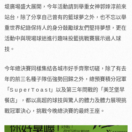
堤廣埸盛大展開，今年活動請到舉重女神郭婞淳前來
站台，除了分享自己曾有的籃球夢之外，也不忘以舉
重世界紀錄保持人的身分鼓勵球友們堅持夢想，更在
活動中與現場球迷進行趣味投籃挑戰賽展示過人球
技。
今年總決賽同樣集結各城市好手齊聚切磋，除了有去
年的前三名種子隊伍強勢回歸之外，總預賽積分冠軍
「S u p e r T o a s t」以及第三年問戰的「美芝堡早
餐店」，都以高超的球技與驚人的體力及體力展現挑
戰冠軍決心，挑戰今晚總決賽的最終王座。