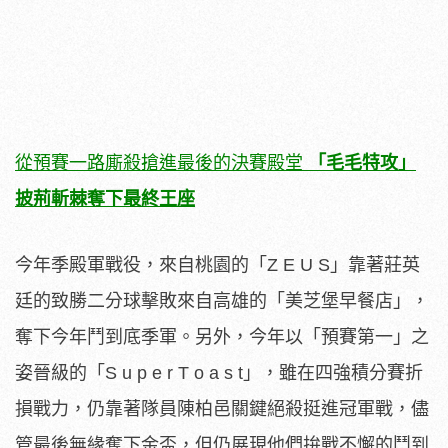
從預賽一路廝殺搶進最後的決賽殿堂
「毛毛特攻」
披荊斬棘奪下最終王座
今年季殿軍戰役，來自桃園的「Z E U S」靠著莊英
廷的致勝二分球擊敗來自高雄的「美芝堡早餐店」，
奪下今年鬥到底季軍。另外，今年以「預賽第一」之
姿晉級的「S u p e r T o a s t」，雖在四強積分賽折
損戰力，仍靠著隊員陳柏邑關鍵絕殺挺進冠軍戰，儘
管最後無緣奪下金盃，但仍展現他們拚戰不懈的鬥到