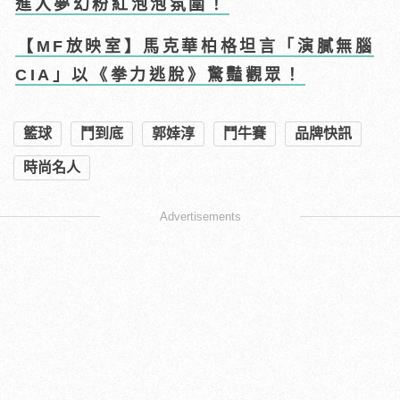
進入夢幻粉紅泡泡氛圍！
【MF放映室】馬克華柏格坦言「演膩無腦
CIA」以《拳力逃脫》驚豔觀眾！
籃球
鬥到底
郭婞淳
鬥牛賽
品牌快訊
時尚名人
Advertisements