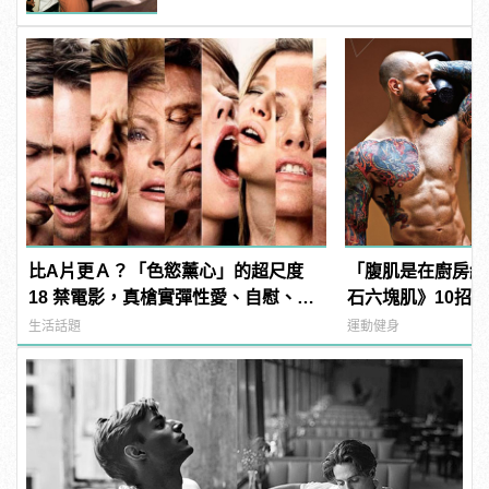
比A片更Ａ？「色慾薰心」的超尺度
「腹肌是在廚房練
18 禁電影，真槍實彈性愛、自慰、3P
石六塊肌》10招
直接上！ | manfashion這樣變型男
肌！
生活話題
運動健身