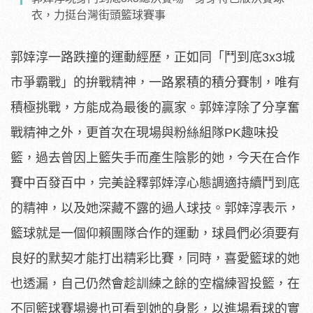
衣，力挺台灣街頭籃球賽事
郭婞淳一路跌撞的運動經歷，正如同「鬥到底3x3城
市爭霸戰」的拚戰精神，一路累積的積分賽制，唯有
積極挑戰，方能成為最後的贏家。郭婞淳除了分享奮
戰精神之外，更首次在現場與粉絲組隊PK趣味投
籃，過去曾因上籃失手而產生陰影的她，今天在合作
賽中百發百中，完美詮釋郭婞淳心態調適持續鬥到底
的精神，以及她深藏不露的過人球技。郭婞淳表示，
籃球就是一個仰賴團隊合作的運動，球員們必須要有
良好的默契才能打出精彩比賽，同時，喜愛籃球的她
也透漏，自己仍然會趁訓練之餘的空檔練習投籃，在
不同籃球賽場邊也可看到她的身影，以進場看球的實