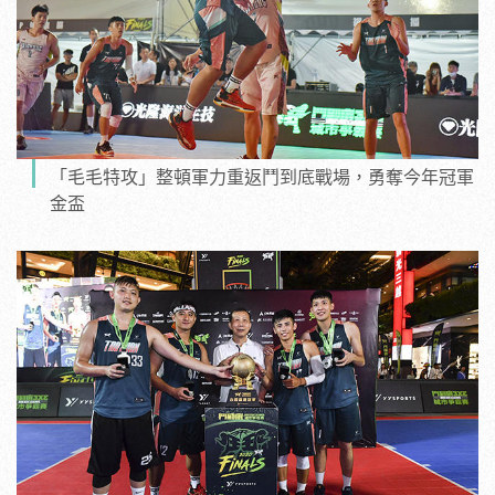
「毛毛特攻」整頓軍力重返鬥到底戰場，勇奪今年冠軍
金盃