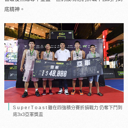
底精神。
S u p e r T o a s t 雖在四強積分賽折損戰力 仍奪下鬥到
底3x3亞軍獎盃