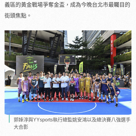
義區的黃金戰場爭奪金盃，成為今晚台北市最矚目的
街頭焦點。
郭婞淳與YYsports執行總監姚安鴻以及總決賽八強選手
大合影