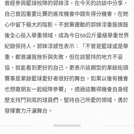
曾經參與籃球校隊的郭婞淳，在今天的訪談中分享，
自己曾因重要比賽的進攻機會中錯失得分機會，在她
心中留下極大的陰影。不放棄運動的郭婞淳重振旗鼓
後全心投入舉重領域，成為今日59公斤量級舉重世界
紀錄保持人。郭婞淳感性表示：「不管是籃球或是舉
重，都曾讓我挫折與失敗，但在該堅持的地方不妥
協，就能看到更好的自己。更表示這類型的業餘街頭
賽事是業餘籃球愛好者很好的舞台，如果以後有機會
也想邀朋友一起組隊參賽」，透過這難得機會自身經
歷支持鬥到底的球員們，堅持自己所愛的領域，勇於
發揮實力汗灑舞台。
Advertisements