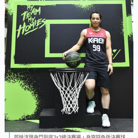
郭婞淳現身鬥到底3x3總決賽場，身穿特色版決賽球