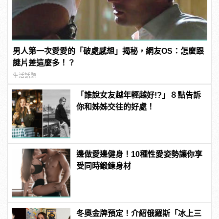
男人第一次愛愛的「破處感想」揭秘，網友OS：怎麼跟
謎片差這麼多！？
生活話題
「誰說女友越年輕越好!?」８點告訴
你和姊姊交往的好處！
邊做愛邊健身！10種性愛姿勢讓你享
受同時鍛鍊身材
冬奧金牌預定！介紹俄羅斯「冰上三