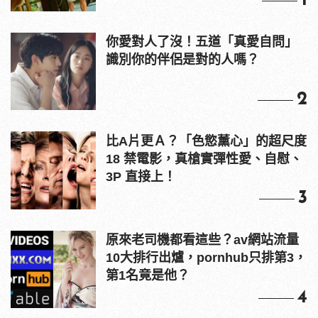
1
你愛對人了沒！五道「真愛自問」
識別你的伴侶是對的人嗎？
2
比A片更Ａ？「色慾薰心」的超尺度
18 禁電影，真槍實彈性愛、自慰、
3P 直接上！
3
原來老司機都看這些？av網站流量
10大排行出爐，pornhub只排第3，
第1名竟是他？
4