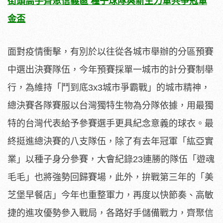
街頭高手齊聚信義區
種子球隊與新生力軍共爭冠軍
金盃
面對疫情衝擊，有別於以往從各城市舉辦的分區預賽
中選出決賽隊伍，今年預賽採單一城市的計分賽制舉
行，為維持「鬥到底3x3城市爭霸戰」的城市精神，
總決賽各隊賽服以台灣獨特生物為分隊依據，用最獨
特的台灣代表給予參賽選手更具紀念意義的球衣。最
終挺進總決賽的八支隊伍，除了有去年冠軍「紘亞實
業」以種子身分參賽，大會紀錄23連勝的隊伍「遊魂
毛毛」也將強勢回歸賽場，此外，拚戰第三年的「美
芝堡早餐店」今年也重整軍力，再度以快節奏、高敏
捷的進攻優勢參入戰局，各路好手儲備戰力，齊聚信