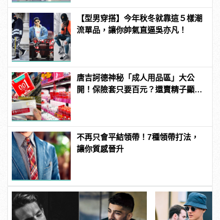
【型男穿搭】今年秋冬就靠這５樣潮
流單品，讓你帥氣直逼吳亦凡！
唐吉訶德神秘「成人用品區」大公
開！保險套只要百元？還賣精子顯微
鏡？
不再只會平結領帶！7種領帶打法，
讓你質感晉升