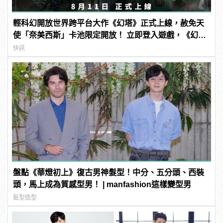
輕科幻開放世界跨平台大作《幻塔》正式上線，赦免天
使「奈美西斯」卡池限定開放！ 立即登入遊戲，《幻
塔》幫你出電費！
快訊
盤點《華燈初上》復古男神髮型！中分、五分頭、西裝
頭，馬上成為質感型男！ | manfashion這樣變型男
髮型造型