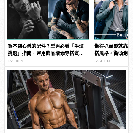
買不到心儀的配件？型男必看「手環
懶得抓頭髮就靠它
挑選」指南，運用飾品增添穿搭質
搭風格，街頭潮人
感！
FASHION
FASHION