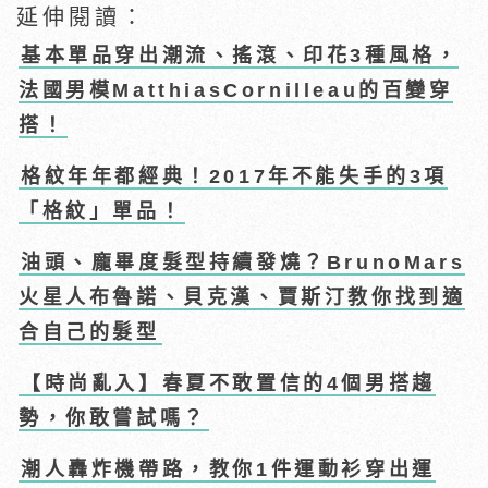
延伸閱讀：
基本單品穿出潮流、搖滾、印花3種風格，
法國男模MatthiasCornilleau的百變穿
搭！
格紋年年都經典！2017年不能失手的3項
「格紋」單品！
油頭、龐畢度髮型持續發燒？BrunoMars
火星人布魯諾、貝克漢、賈斯汀教你找到適
合自己的髮型
【時尚亂入】春夏不敢置信的4個男搭趨
勢，你敢嘗試嗎？
潮人轟炸機帶路，教你1件運動衫穿出運