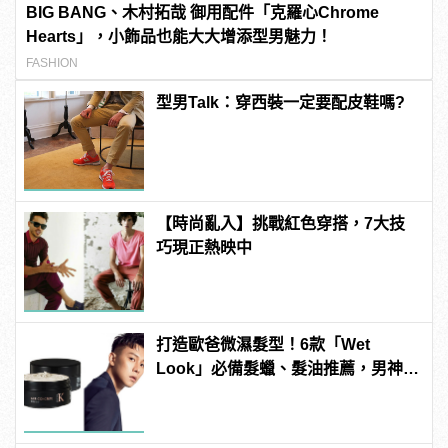
BIG BANG、木村拓哉 御用配件「克羅心Chrome
Hearts」，小飾品也能大大增添型男魅力！
FASHION
型男Talk：穿西裝一定要配皮鞋嗎?
【時尚亂入】挑戰紅色穿搭，7大技
巧現正熱映中
打造歐爸微濕髮型！6款「Wet
Look」必備髮蠟、髮油推薦，男神
E.SO瘦子也在用！ | manfashion這
樣變型男