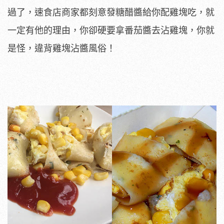
過了，速食店商家都刻意發糖醋醬給你配雞塊吃，就
一定有他的理由，你卻硬要拿番茄醬去沾雞塊，你就
是怪，違背雞塊沾醬風俗！