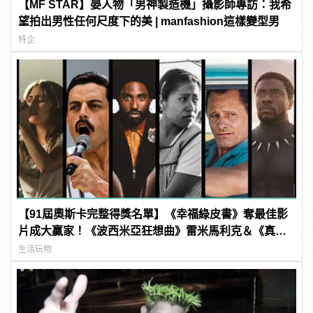
【MF STAR】晏人物「男神製造機」攝影師專訪：我希
望拍出男性任何尺度下的美 | manfashion這樣變型男
特企
【91屆奧斯卡完整得獎名單】《幸福綠皮書》奪最佳影
片成大贏家！《波西米亞狂想曲》雷米馬利克＆《真
寵》奧莉薇亞柯爾曼封影帝影后！
生活玩物