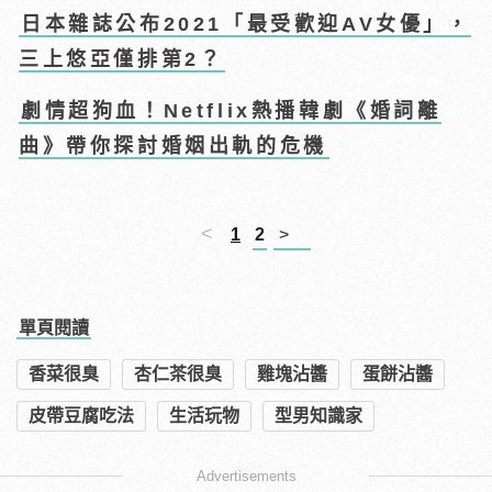
日本雜誌公布2021「最受歡迎AV女優」，
三上悠亞僅排第2？
劇情超狗血！Netflix熱播韓劇《婚詞離
曲》帶你探討婚姻出軌的危機
<
1
2
>
單頁閱讀
香菜很臭
杏仁茶很臭
雞塊沾醬
蛋餅沾醬
皮帶豆腐吃法
生活玩物
型男知識家
Advertisements