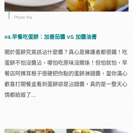
Photo Via
#4.早餐吃蛋餅：加番茄醬 VS 加醬油膏
關於蛋餅究竟該沾什麼醬？真心是擁護者都很鐵！吃
蛋餅不怕沒醬沾，哪怕吃原味沒關係！但怕就怕，早
餐店阿姨耳根子很硬把你點的蛋餅淋錯醬，當你滿心
歡喜打開餐盒看到蛋餅卻是沾錯醬，真的是一整天心
情都給毀了...