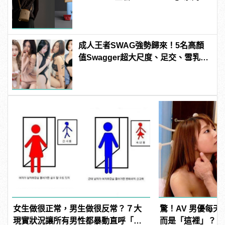
款好看又實用！
成人王者SWAG強勢歸來！5名高顏
值Swagger超大尺度、足交、雪乳、
粉紅海鮮通通有，親自教你人與人的
連結！ | manfashion這樣變型男
女生做很正常，男生做很反常？７大
驚！AV 男優每
現實狀況讓所有男性都暴動直呼「不
而是「這裡」？ | m