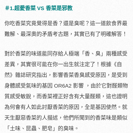
＃1.超愛香菜 VS 香菜是邪教
你吃香菜究竟覺得是香？還是臭呢？這一道飲食界最
難解、最深奧的矛盾考古題，其實已有了明確解答！
對於香菜的味道能同存給人極端「香、臭」兩種感受
差異，其實很可能在你一出生就注定了！根據《自
然》雜誌研究指出，影響香菜香臭感受原因，是受到
身體感受氣味的基因 OR6A2 影響 ，由於它對醛類物
質感受敏銳，而香菜裡正好含有大量醛類，這也證明
為何會有人如此討厭香菜的原因，全是基因使然。就
天生厭惡香菜的人描述，他們所聞到的香菜味是類似
「土味、昆蟲、肥皂」的臭味。