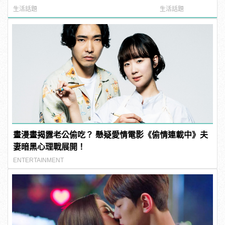
公平」！
型男
生活話題
生活話題
畫漫畫揭露老公偷吃？ 懸疑愛情電影《偷情連載中》夫
妻暗黑心理戰展開！
ENTERTAINMENT