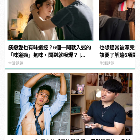
談戀愛也有味道控？6個一聞就入迷的
也想經常被漂亮姐
「味道癖」氣味，聞到就吸爆？ |
該要了解這6項關
manfashion這樣變型男
麼
生活話題
生活話題