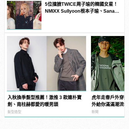
5位撞臉TWICE周子瑜的韓國女星！
NMIXX Sullyoon根本子瑜、Sana綜
合體！
入秋換季髮型推薦！激推 3 款連朴寶
虎年走春戶外穿搭！
劍、南柱赫都愛的暖男頭
外給你滿滿潮流年
送 | manfashi
髮型造型
新聞