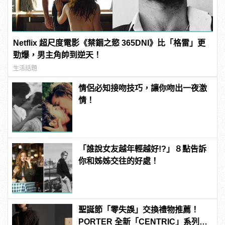
Netflix 超尺度電影《禁錮之慾 365DNI》比「格雷」更
勁爆，男主角帥到逆天！
生活話題
情侶必知接吻技巧，讓你吻出一夜激
情！
「誰說女友越年輕越好!?」８點告訴
你和姊姊交往的好處！
聖誕節「零失誤」交換禮物推薦！
PORTER 全新「CENTRIC」系列包