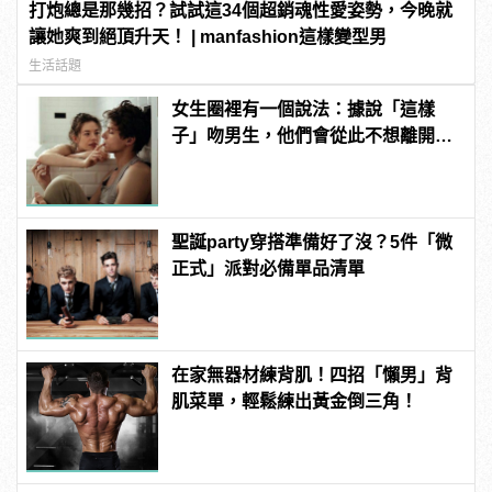
打炮總是那幾招？試試這34個超銷魂性愛姿勢，今晚就
讓她爽到絕頂升天！ | manfashion這樣變型男
生活話題
女生圈裡有一個說法：據說「這樣
子」吻男生，他們會從此不想離開自
己！
聖誕party穿搭準備好了沒？5件「微
正式」派對必備單品清單
在家無器材練背肌！四招「懶男」背
肌菜單，輕鬆練出黃金倒三角！