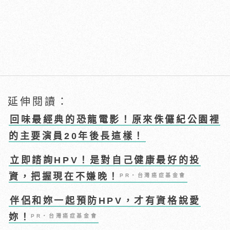
延伸閱讀：
回味最經典的恐龍電影！原來侏儸紀公園裡
的主要演員20年後長這樣！
立即諮詢HPV！是對自己健康最好的投
資，把握現在不嫌晚！
PR・台灣癌症基金會
伴侶和妳一起預防HPV，才有資格說愛
妳！
PR・台灣癌症基金會