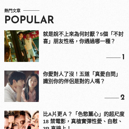
熱門文章
POPULAR
就是說不上來為何討厭？5個「不討
喜」朋友性格，你遇過哪一種？
1
你愛對人了沒！五道「真愛自問」
識別你的伴侶是對的人嗎？
2
比A片更Ａ？「色慾薰心」的超尺度
18 禁電影，真槍實彈性愛、自慰、
3P 直接上！