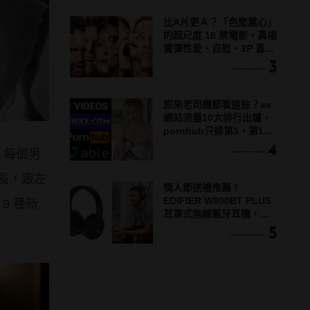
比A片更Ａ？「色慾薰心」
的超尺度 18 禁電影，真槍
實彈性愛、自慰、3P 直接
上！
3
原來老司機都看這些？av
網站流量10大排行出爐，
pornhub只排第3，第1名
竟是他？
4
，每個男
長，跟左
情人節送禮推薦！
EDIFIER W800BT PLUS
9 種新
耳罩式無線藍牙耳機，在
耳邊傾訴甜言蜜語
5