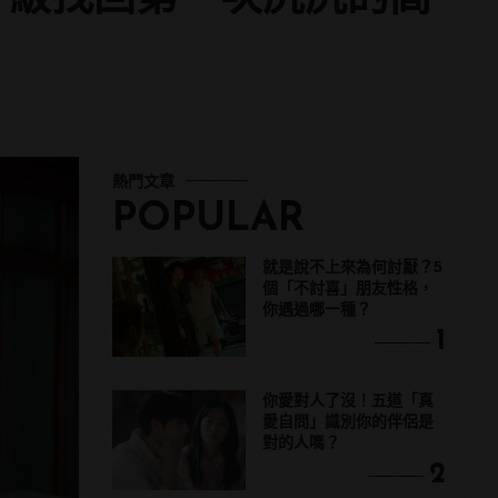
熱門文章
POPULAR
就是說不上來為何討厭？5
個「不討喜」朋友性格，
你遇過哪一種？
1
你愛對人了沒！五道「真
愛自問」識別你的伴侶是
對的人嗎？
2