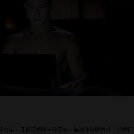
好幾年，且都用著同一種姿勢，無論你是躺著打、坐著打