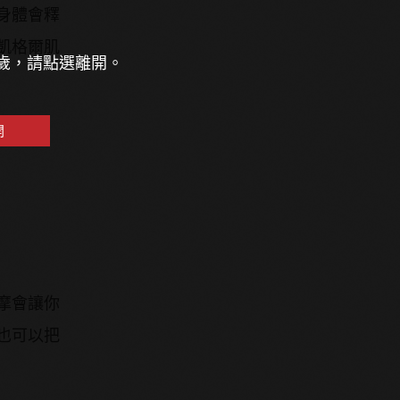
身體會釋
凱格爾肌
8歲，請點選離開。
開
摩會讓你
也可以把