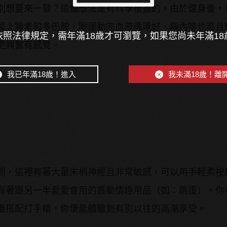
別想要來一發？這個想法是有科學根據的，由於健身後，
腎上腺素和多巴胺，剛運動完血液循環好、腦內啡也高且
照法律規定，需年滿18歲才可瀏覽，如果您尚未年滿1
更興奮有感覺。
我已年滿18歲！進入
我未滿18歲！離
間，這裡有著大量末梢神經且非常敏感，可以用手輕柔按
有著跟另一半愛愛會用的震動情趣用品（如：跳蛋），你
邊搭配打手槍，你便能體驗到有別以往的高潮享受。