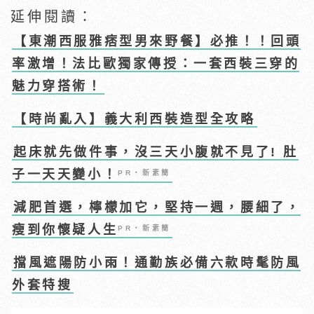
延伸閱讀：
【東潮西服雅痞型男來野餐】必推！！回頭
率激增！法比歐獨家傳授：一套西裝三穿的
魅力穿搭術！
【時尚亂入】義大利西裝造型全攻略
起床就先做件事，沒三天小腹就不見了! 肚
子一天天變小！
PR・新素簡
減肥首選，檸檬加它，堅持一週，腰細了，
瘦到你懷疑人生
PR・新素簡
擋風遮陽防小雨！通勤族必備六款時髦防風
外套特搜