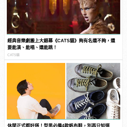
經典音樂劇搬上大銀幕《CATS貓》夠有名還不夠，還
要能演、能唱、還能跳！
CATS貓
休閒正式都好搭！型男必備4款帆布鞋，別再只知道