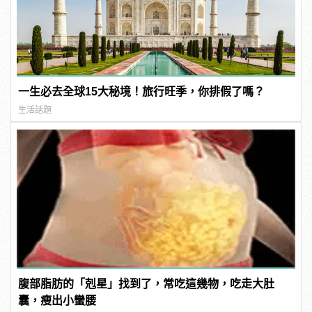
一生必去全球15大秘境！旅行旺季，你排假了嗎？
生活話題
腹部脂肪的「剋星」找到了，常吃這幾物，吃走大肚
囊，瘦出小蠻腰