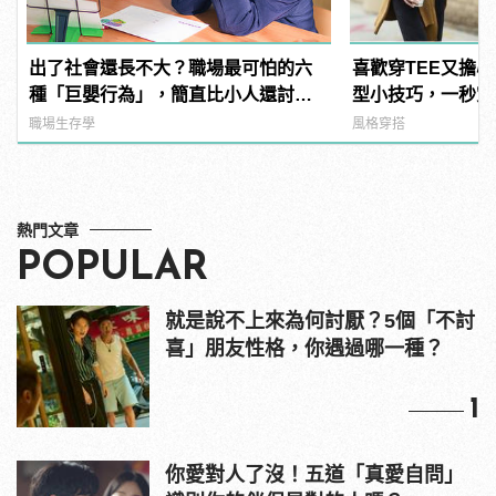
出了社會還長不大？職場最可怕的六
喜歡穿TEE又擔心
種「巨嬰行為」，簡直比小人還討
型小技巧，一秒穿
厭！
職場生存學
風格穿搭
熱門文章
POPULAR
就是說不上來為何討厭？5個「不討
喜」朋友性格，你遇過哪一種？
1
你愛對人了沒！五道「真愛自問」