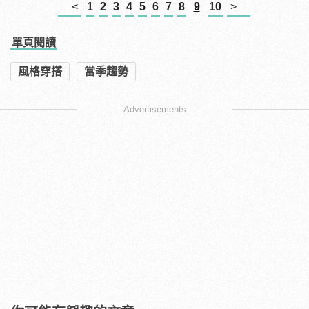
<
1
2
3
4
5
6
7
8
9
10
>
單頁閱讀
風格穿搭
當季趨勢
Advertisements