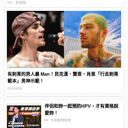
PR・新素簡
有刺青的男人最 Man！貝克漢、贊恩、肖恩「行走刺青
範本」男神示範！
FASHION
伴侶和妳一起預防HPV，才有資格說
愛妳！
PR・台灣癌症基金會