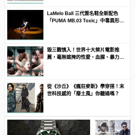
LaMelo Ball 三代簽名鞋全新配色
「PUMA MB.03 Toxic」中毒異形大
舉來襲
毀三觀慎入！世界十大禁片電影推
薦，毫無遮掩的性愛、血腥、暴力、
噁心到極致！ | manfashion這樣變型
男
從《沙丘》《瘋狂麥斯》學穿搭！末
世科技感的「廢土風」你聽過嗎？