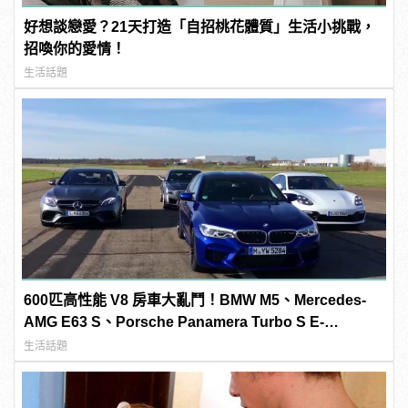
好想談戀愛？21天打造「自招桃花體質」生活小挑戰，
招喚你的愛情！
生活話題
600匹高性能 V8 房車大亂鬥！BMW M5、Mercedes-
AMG E63 S、Porsche Panamera Turbo S E-
Hybrid、Cadillac CTS-V「0-300km/h」加速對決
生活話題