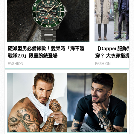
硬派型男必備錶款！愛樂時「海軍陸
【Dappei 服
戰隊2.0」限量腕錶登場
穿？ 大衣穿搭提
FASHION
FASHION