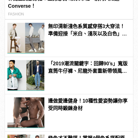
Converse！
FASHION
無印清新淺色系質感穿搭3大穿法！
準備迎接「米白、淺灰以及白色」的
新春光！
「2019潮流關鍵字：回歸90’s」寬版
直筒牛仔褲、尼龍外套重新帶領風
潮！
邊做愛邊健身！10種性愛姿勢讓你享
受同時鍛鍊身材