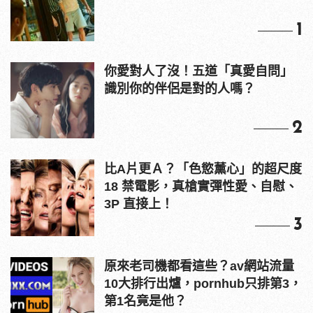
1
你愛對人了沒！五道「真愛自問」
識別你的伴侶是對的人嗎？
2
比A片更Ａ？「色慾薰心」的超尺度
18 禁電影，真槍實彈性愛、自慰、
3P 直接上！
3
原來老司機都看這些？av網站流量
10大排行出爐，pornhub只排第3，
第1名竟是他？