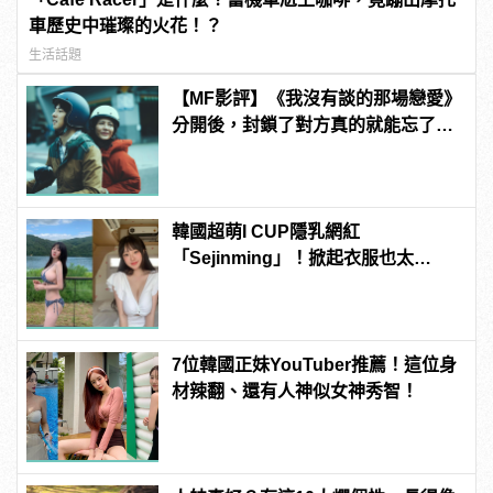
車歷史中璀璨的火花！？
生活話題
【MF影評】《我沒有談的那場戀愛》
分開後，封鎖了對方真的就能忘了他
嗎？
韓國超萌I CUP隱乳網紅
「Sejinming」！掀起衣服也太
「胸」了吧！ | manfashion這樣變型
男
7位韓國正妹YouTuber推薦！這位身
材辣翻、還有人神似女神秀智！