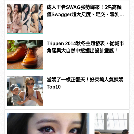
成人王者SWAG強勢歸來！5名高顏
值Swagger超大尺度、足交、雪乳、
粉紅海鮮通通有，親自教你人與人的
連結！ | manfashion這樣變型男
Trippen 2014秋冬主題發表，從城市
角落與大自然中挖掘出設計靈感！
當媽了一樣正翻天！好萊塢人氣辣媽
Top10