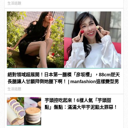
生活話題
絕對領域超展開！日本第一腿模「彦坂櫻」，88cm逆天
長腿讓人甘願拜倒她腿下啊！ | manfashion這樣變型男
生活話題
芋頭控吃起來！6樣人氣「芋頭甜
點」盤點：滿滿大甲芋泥餡太罪惡！