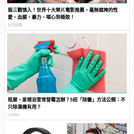
毀三觀慎入！世界十大禁片電影推薦，毫無遮掩的性
愛、血腥、暴力、噁心到極致！
生活話題
租屋、家裡浴室常發霉怎辦？5招「除黴」方法公開：不
只除濕機有用？
LIVING