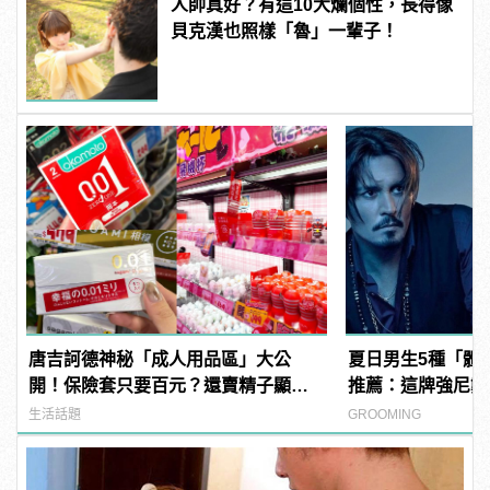
人帥真好？有這10大爛個性，長得像
貝克漢也照樣「魯」一輩子！
唐吉訶德神秘「成人用品區」大公
夏日男生5種「體
開！保險套只要百元？還賣精子顯微
推薦：這牌強尼戴
鏡？
生活話題
GROOMING