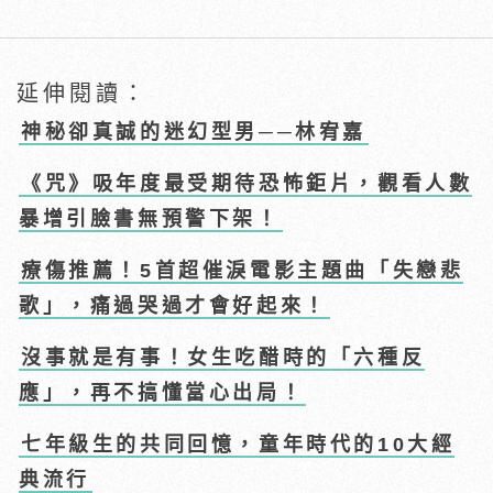
延伸閱讀：
神秘卻真誠的迷幻型男──林宥嘉
《咒》吸年度最受期待恐怖鉅片，觀看人數
暴增引臉書無預警下架！
療傷推薦！5首超催淚電影主題曲「失戀悲
歌」，痛過哭過才會好起來！
沒事就是有事！女生吃醋時的「六種反
應」，再不搞懂當心出局！
七年級生的共同回憶，童年時代的10大經
典流行