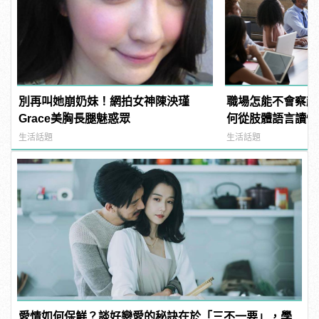
別再叫她崩奶妹！網拍女神陳泱瑾
職場怎能不會察顏
Grace美胸長腿魅惑眾
何從肢體語言讀懂
生活話題
生活話題
愛情如何保鮮？談好戀愛的秘訣在於「三不一要」，學