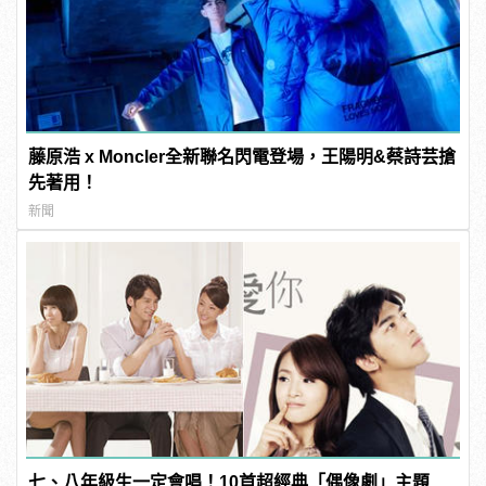
藤原浩 x Moncler全新聯名閃電登場，王陽明&蔡詩芸搶
先著用！
新聞
七、八年級生一定會唱！10首超經典「偶像劇」主題