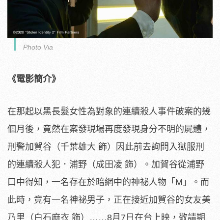
Photo Via
《電影簡介》
在那起以黑長髮女性為對象的連續殺人事件破案的幾
個月後，
竟然在案發現場再度發現身分不明的屍體，
刑警加賀谷（千葉雄大 飾）因此前去詢問入獄服刑
的連續殺人犯．浦野（成田凌 飾）。加賀谷從浦野
口中得知，一名存在於暗網中的神祕人物「M」
。而
此時，竟有一名神祕男子，正在接近加賀谷的女友美
乃里（
白石麻衣 飾）……8月7日在台上映，敬請期