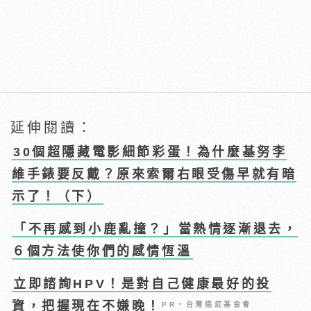
延伸閱讀：
30個超隱藏電影細節彩蛋！為什麼基努李
維手錶要反戴？原來索爾右眼受傷早就有暗
示了！（下）
「不再感到小鹿亂撞？」當熱情逐漸退去，
６個方法使你們的感情恆溫
立即諮詢HPV！是對自己健康最好的投
資，把握現在不嫌晚！
PR・台灣癌症基金會