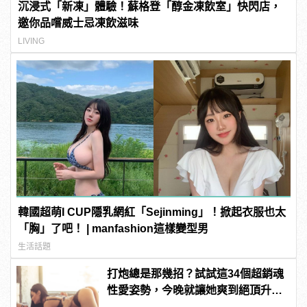
沉浸式「新凍」體驗！蘇格登「醇金凍飲室」快閃店，
邀你品嚐威士忌凍飲滋味
LIVING
韓國超萌I CUP隱乳網紅「Sejinming」！掀起衣服也太
「胸」了吧！ | manfashion這樣變型男
生活話題
打炮總是那幾招？試試這34個超銷魂
性愛姿勢，今晚就讓她爽到絕頂升
天！ | manfashion這樣變型男