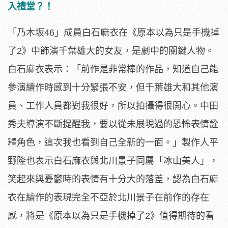
入禮堂？！
「乃木坂46」成員白石麻衣在《原本以為只是手機掉
了2》
中飾演千葉雄大的女友，是劇中的關鍵人物。
白石麻衣表示：「
前作是非常棒的作品，知道自己能
參演續作時感到十分緊張不安，
但千葉雄大和其他演
員、工作人員都對我很好，所以拍攝得很開心。
中田
秀夫導演不斷提醒我，要以從未展現過的恐怖表情詮
釋角色，
這次我也看到自己全新的一面。」
製作人平
野隆也表示白石麻衣與北川景子同屬「冰山美人」，
笑起來與憂鬱時的表情有十分大的落差，
認為白石麻
衣在續作的表現完全不亞於北川景子在前作的存在
感，
將是《原本以為只是手機掉了2》值得期待的看