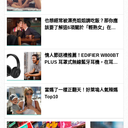
也想經常被漂亮姐姐請吃飯？那你應
該要了解這6項關於「輕熟女」在想
什麼
情人節送禮推薦！EDIFIER W800BT
PLUS 耳罩式無線藍牙耳機，在耳邊
傾訴甜言蜜語
當媽了一樣正翻天！好萊塢人氣辣媽
Top10