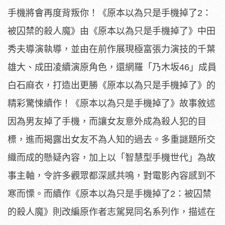
手機將會再度背叛你！《原本以為只是手機掉了2：
被囚禁的殺人魔》由《原本以為只是手機掉了》中田
秀夫導演執導，並由在前作展現極富張力演技的千葉
雄大、成田凌續演原角色，還網羅「乃木坂46」成員
白石麻衣，打造出更勝《原本以為只是手機掉了》的
精彩驚悚續作！《原本以為只是手機掉了》故事敘述
因為男友掉了手機，而讓女友意外成為殺人犯的目
標，進而揭露出女友不為人知的過去。多重謎題所交
織而成的懸疑內容，加上以「智慧型手機世代」為故
事主軸，令許多觀眾都深感共鳴，對電影內容感到不
寒而慄。而續作《原本以為只是手機掉了2：被囚禁
的殺人魔》則改編原作者志駕晃同名系列作，描述在