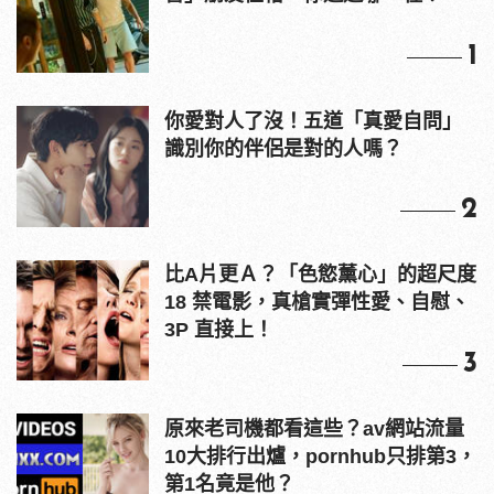
1
你愛對人了沒！五道「真愛自問」
識別你的伴侶是對的人嗎？
2
比A片更Ａ？「色慾薰心」的超尺度
18 禁電影，真槍實彈性愛、自慰、
3P 直接上！
3
原來老司機都看這些？av網站流量
10大排行出爐，pornhub只排第3，
第1名竟是他？