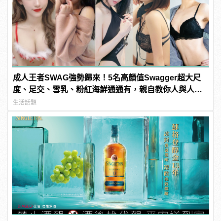
成人王者SWAG強勢歸來！5名高顏值Swagger超大尺
度、足交、雪乳、粉紅海鮮通通有，親自教你人與人的
連結！ | manfashion這樣變型男
生活話題