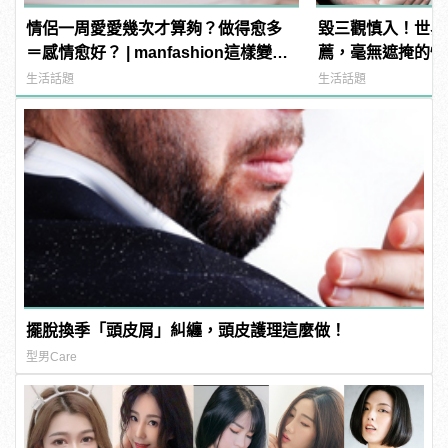
情侶一周愛愛幾次才算夠？做得愈多
毀三觀慎入！世界
＝感情愈好？ | manfashion這樣變型
薦，毫無遮掩的性
男
噁心到極致！
生活話題
生活話題
擺脫換季「頭皮屑」糾纏，頭皮護理這麼做！
型男Care