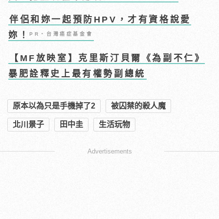
伴侶和妳一起預防HPV，才有資格說愛
妳！
PR・台灣癌症基金會
【MF放映室】克里斯汀貝爾《為副不仁》
暴肥詮釋史上最有權勢副總統
原本以為只是手機掉了2
被囚禁的殺人魔
北川景子
田中圭
生活玩物
Advertisements