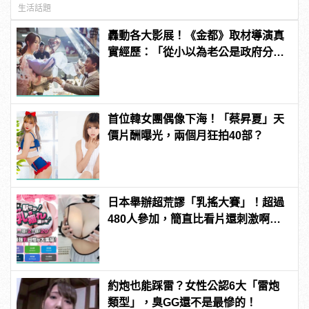
生活話題
轟動各大影展！《金都》取材導演真
實經歷：「從小以為老公是政府分
派」
首位韓女團偶像下海！「蔡昇夏」天
價片酬曝光，兩個月狂拍40部？
日本舉辦超荒謬「乳搖大賽」！超過
480人參加，簡直比看片還刺激啊！ |
manfashion這樣變型男
約炮也能踩雷？女性公認6大「雷炮
類型」，臭GG還不是最慘的！