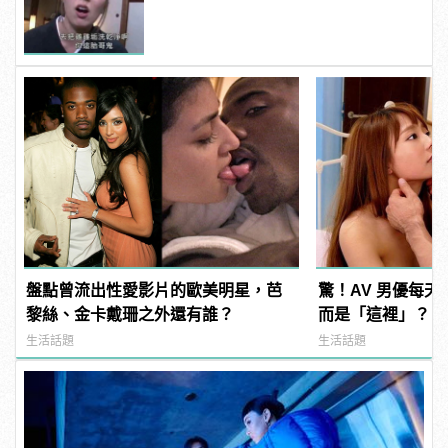
盤點曾流出性愛影片的歐美明星，芭
驚！AV 男優每
黎絲、金卡戴珊之外還有誰？
而是「這裡」？ | m
型男
生活話題
生活話題