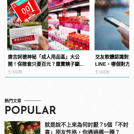
唐吉訶德神秘「成人用品區」大公
交友軟體認識對象先
開！保險套只要百元？還賣精子顯微
LINE，哪個對方
鏡？
生活話題
生活話題
熱門文章
POPULAR
就是說不上來為何討厭？5個「不討
喜」朋友性格，你遇過哪一種？