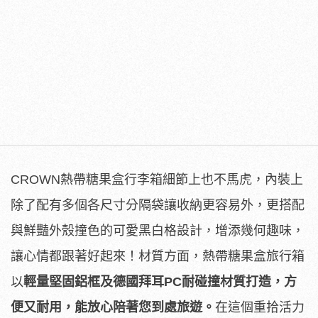
CROWN熱帶糖果盒行李箱細節上也不馬虎，內裝上
除了配有多個各尺寸分隔袋讓收納更容易外，更搭配
與鮮豔外殼撞色的可愛黑白格設計，增添幾何趣味，
讓心情都跟著好起來！材質方面，熱帶糖果盒旅行箱
以
輕量堅固鋁框及德國拜耳
PC
耐碰撞材質打造，方
便又耐用，能放心陪著您到處旅遊。
在這個重拾活力