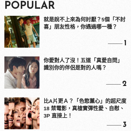
POPULAR
就是說不上來為何討厭？5個「不討
喜」朋友性格，你遇過哪一種？
1
你愛對人了沒！五道「真愛自問」
識別你的伴侶是對的人嗎？
2
比A片更Ａ？「色慾薰心」的超尺度
18 禁電影，真槍實彈性愛、自慰、
3P 直接上！
3