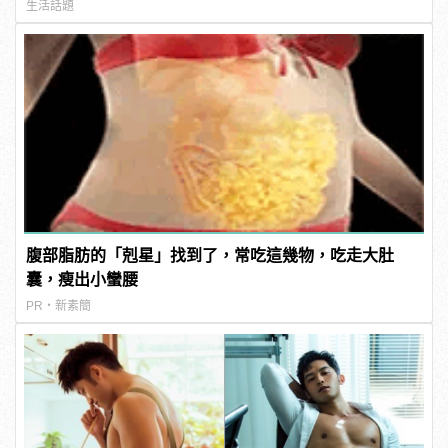
生活話題
腹部脂肪的「剋星」找到了，常吃這幾物，吃走大肚
囊，瘦出小蠻腰
PR・新素簡