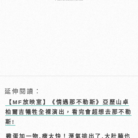
延伸閱讀：
【MF放映室】《情遇那不勒斯》亞歷山卓
柏爾吉犧牲全裸演出，看完會超想去那不勒
斯!
雞蛋加一物,瘦太快！溼氣排出了,大肚腩也