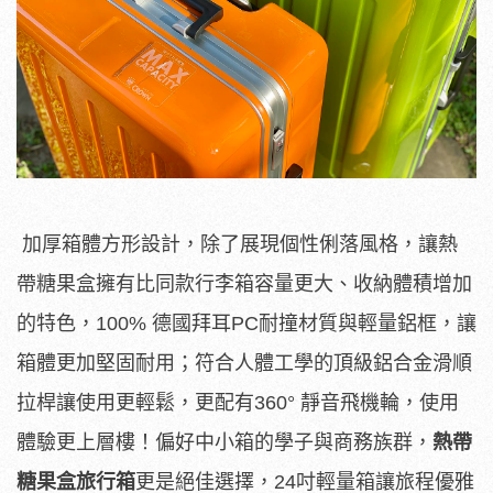
加厚箱體方形設計，除了展現個性俐落風格，讓熱
帶糖果盒擁有比同款行李箱容量更大、收納體積增加
的特色，100% 德國拜耳PC耐撞材質與輕量鋁框，讓
箱體更加堅固耐用；符合人體工學的頂級鋁合金滑順
拉桿讓使用更輕鬆，更配有360° 靜音飛機輪，使用
體驗更上層樓！偏好中小箱的學子與商務族群，
熱帶
糖果盒旅行箱
更是絕佳選擇，24吋輕量箱讓旅程優雅