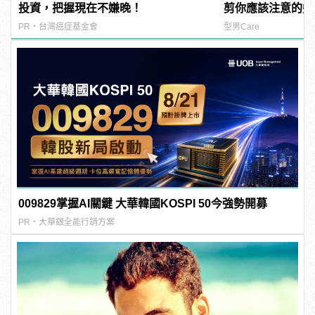
投資，把握現在不嫌晚！
剪你應該注意的幾
PR・台灣癌症基金會
型男Care
009829掌握AI關鍵 大華韓國KOSPI 50今強勢開募
PR・大華銀全能行銷方案