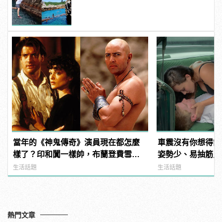
當年的《神鬼傳奇》演員現在都怎麼
車震沒有你想得舒
樣了？印和闐一樣帥，布蘭登費雪大
姿勢少、易抽筋只是
發福！
生活話題
生活話題
熱門文章