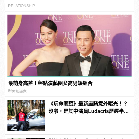
RELATIONSHIP
最萌身高差！盤點演藝圈女高男矮組合
型男知識家
《玩命關頭》最新座騎意外曝光！？
沒啦，是其中演員Ludacris歷經半年
等待終於迎來了他的超跑！