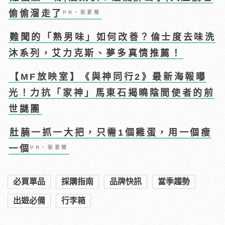
偷偷溜走了
PR・新素簡
難聞的「熟男味」如何改善？倫士度去味洗
沐系列，艾力克斯、夢多真情推薦！
【MF放映室】《與神同行2》最新海報曝
光！力抗「家神」馬東石揭曉陰間使者的前
世謎團
肚腩一抓一大把，只需1個雞蛋，用一個瘦
一個
PR・新素簡
必買單品
採購指南
品牌快訊
當季趨勢
出遊必備
行李箱