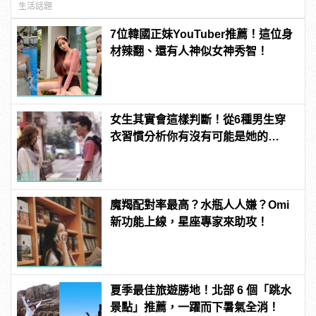
生活話題
7位韓國正妹YouTuber推薦！這位身
材辣翻、還有人神似女神秀智！
女生其實會這樣判斷！從6種男生穿
衣習慣分析你有沒有可能是她的
「Mr.Right」
魔羯配對率最高？水瓶人人嫌？Omi
新功能上線，星座專家來助攻！
夏季最佳旅遊勝地！北部 6 個「跳水
景點」推薦，一躍而下暑氣全消！