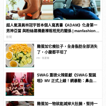
超人氣演員林冠宇首本個人寫真書《ADAM》化身第一
男神亞當 與粉絲建構最裸裎相見的關係 | manfashion這
樣變型男
新聞
雞蛋加它瘦肚子，全身脂肪全部消失
了，小腹都平坦了
PR・新素簡
SWAG 重磅火辣鉅獻《SWAG 聖誕
啪》MV 正式上線！網暴動：鼻血已
噴 | manfashion這樣變型男
雞蛋加一物就能減掉大肚腩，堅持一