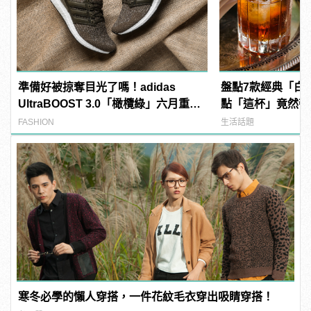
準備好被掠奪目光了嗎！adidas
盤點7款經典「白
UltraBOOST 3.0「橄欖綠」六月重磅
點「這杯」竟然帶
出擊！
FASHION
生活話題
寒冬必學的懶人穿搭，一件花紋毛衣穿出吸睛穿搭！