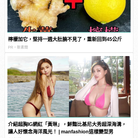
檸檬加它，堅持一週大肚腩不見了，重新回到45公斤
PR・新素簡
介紹超胸IG網紅「黃琳」，鮮豔比基尼大秀超深海溝，
讓人好懷念海洋風光！ | manfashion這樣變型男