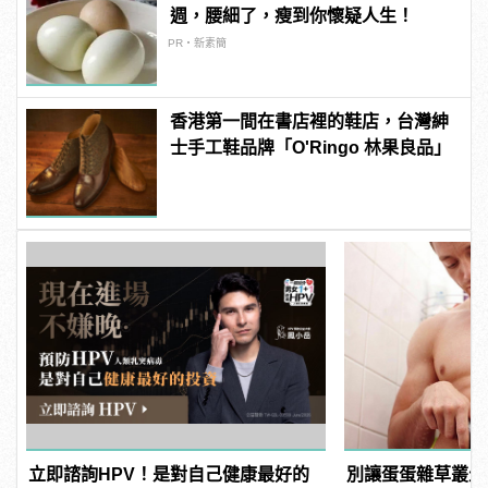
週，腰細了，瘦到你懷疑人生！
PR・新素簡
香港第一間在書店裡的鞋店，台灣紳
士手工鞋品牌「O'Ringo 林果良品」
立即諮詢HPV！是對自己健康最好的
別讓蛋蛋雜草叢生