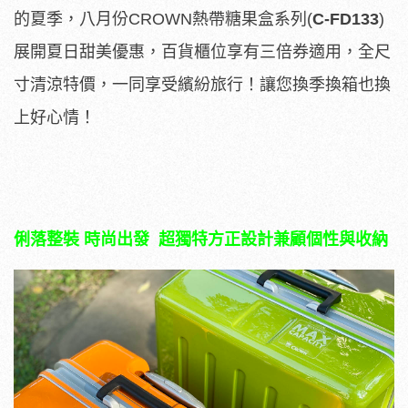
的夏季，八月份CROWN熱帶糖果盒系列(
C-FD133
)
展開夏日甜美優惠，百貨櫃位享有三倍券適用，全尺
寸清涼特價，一同享受繽紛旅行！讓您換季換箱也換
上好心情！
俐落整裝
時尚出發
超獨特方正設計兼顧個性與收納