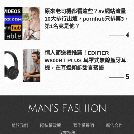
原來老司機都看這些？av網站流量
10大排行出爐，pornhub只排第3，
第1名竟是他？
4
情人節送禮推薦！EDIFIER
W800BT PLUS 耳罩式無線藍牙耳
機，在耳邊傾訴甜言蜜語
5
關於我們
隱私權政策
著作權聲明
廣告合作
我要投稿