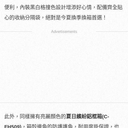
便利，內裝黑白格撞色設計增添好心情，配備齊全貼
心的收納分隔袋，絕對是今夏換季換箱首選！
Advertisements
此外，同樣擁有亮麗顏色的
夏日繽紛鋁框箱
(C-
FH509)
，箱殼邊角的防護護角，耐用度掛保證，也