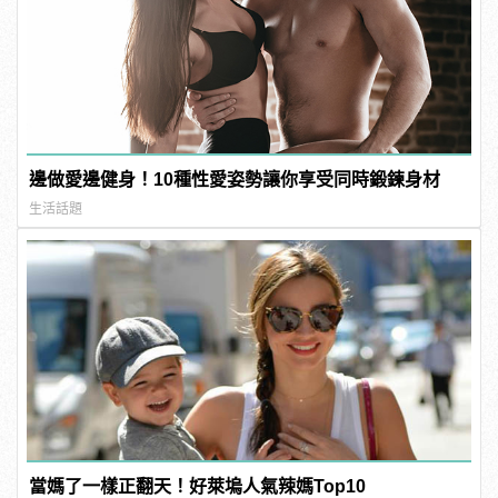
邊做愛邊健身！10種性愛姿勢讓你享受同時鍛鍊身材
生活話題
當媽了一樣正翻天！好萊塢人氣辣媽Top10