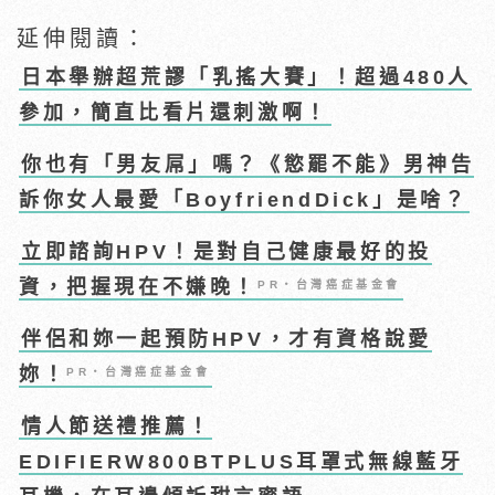
延伸閱讀：
日本舉辦超荒謬「乳搖大賽」！超過480人
參加，簡直比看片還刺激啊！
你也有「男友屌」嗎？《慾罷不能》男神告
訴你女人最愛「BoyfriendDick」是啥？
立即諮詢HPV！是對自己健康最好的投
資，把握現在不嫌晚！
PR・台灣癌症基金會
伴侶和妳一起預防HPV，才有資格說愛
妳！
PR・台灣癌症基金會
情人節送禮推薦！
EDIFIERW800BTPLUS耳罩式無線藍牙