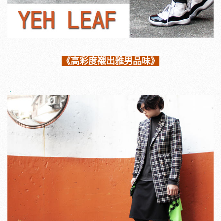
《高彩度襯出雅男品味》