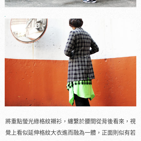
將重點螢光綠格紋襯衫，纏繫於腰間從背後看來，視
覺上看似延伸格紋大衣進而融為一體，正面則似有若