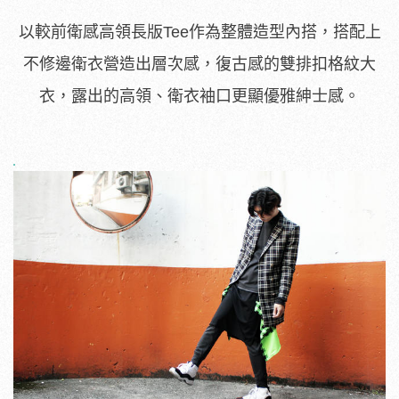
以較前衛感高領長版Tee作為整體造型內搭，搭配上
不修邊衛衣營造出層次感，復古感的雙排扣格紋大
衣，露出的高領、衛衣袖口更顯優雅紳士感。