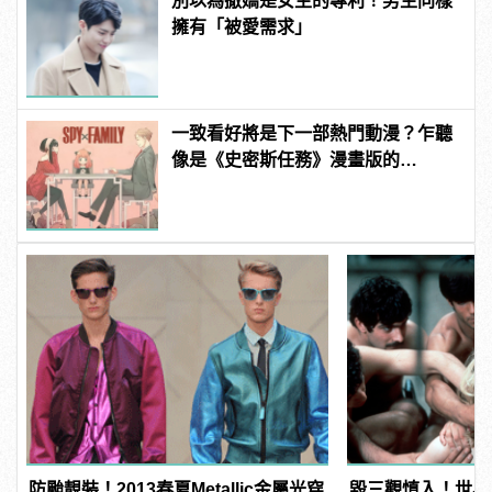
別以為撤嬌是女生的專利！男生同樣
擁有「被愛需求」
一致看好將是下一部熱門動漫？乍聽
像是《史密斯任務》漫畫版的
《SPY×FAMILY 間諜家家酒》
防颱靚裝！2013春夏Metallic金屬光穿
毀三觀慎入！世界