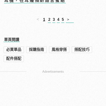
耳機，在耳邊傾訴甜言蜜語
<
1
2
3
4
5
>
單頁閱讀
必買單品
採購指南
風格穿搭
搭配技巧
配件搭配
Advertisements