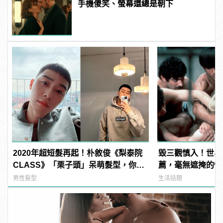
手機傻笑、螢幕還總是朝下
2020年超短髮再起！朴敘俊《梨泰院
毀三觀慎入！世界
CLASS》「栗子頭」呆萌髮型，你敢
薦，毫無遮掩的性
挑戰嗎？
噁心到極致！ | ma
男性髮型
生活話題
男