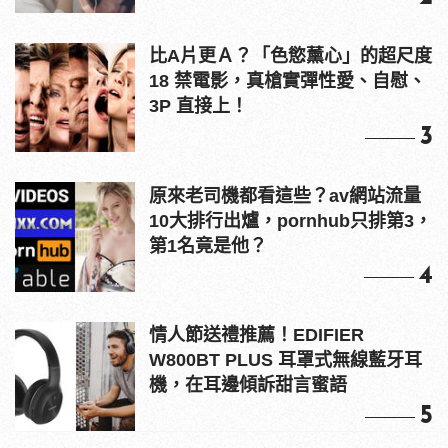
比A片更Ａ？「色慾薰心」的超尺度
18 禁電影，真槍實彈性愛、自慰、
3P 直接上！
3
原來老司機都看這些？av網站流量
10大排行出爐，pornhub只排第3，
第1名竟是他？
4
情人節送禮推薦！EDIFIER
W800BT PLUS 耳罩式無線藍牙耳
機，在耳邊傾訴甜言蜜語
5