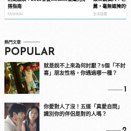
搭指南
薦，毫無遮掩的性
噁心到極致！
FASHION
生活話題
熱門文章
POPULAR
就是說不上來為何討厭？5個「不討
喜」朋友性格，你遇過哪一種？
1
你愛對人了沒！五道「真愛自問」
識別你的伴侶是對的人嗎？
2