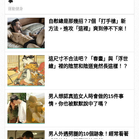
事
運動健身
自慰總是那幾招？7個「打手槍」新
方法，進攻「這裡」爽到停不下來！
這尺寸不合法吧？「春畫」與「浮世
繪」裡的陰莖和陰道竟然長這樣！？
男人想認真追女人時會做的15件事
情，你也被默默說中了嗎？
男人外遇劈腿的10個跡象！經常看著