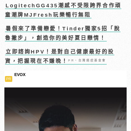
LogitechGG435潮感不受限跨界合作頑
童潮牌MJFresh玩樂暢行無阻
暑假來了準備戀愛！Tinder獨家5招「脫
魯撇步」，創造你的美好夏日戀情！
立即諮詢HPV！是對自己健康最好的投
資，把握現在不嫌晚！
PR・台灣癌症基金會
EVOX
PR