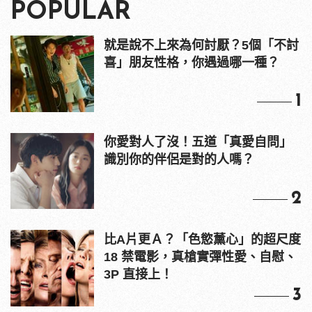
POPULAR
就是說不上來為何討厭？5個「不討
喜」朋友性格，你遇過哪一種？
1
你愛對人了沒！五道「真愛自問」
識別你的伴侶是對的人嗎？
2
比A片更Ａ？「色慾薰心」的超尺度
18 禁電影，真槍實彈性愛、自慰、
3P 直接上！
3