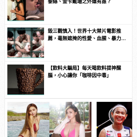
黎絲、金卡戴珊之外還有誰？
毀三觀慎入！世界十大禁片電影推
薦，毫無遮掩的性愛、血腥、暴力、
噁心到極致！
【飲料大騙局】每天喝飲料提神醒
腦，小心讓你「咖啡因中毒」