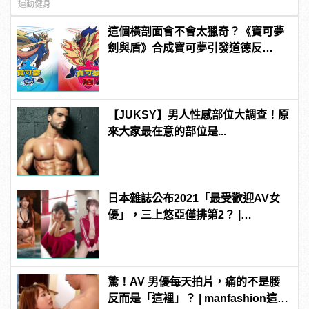
運動健身
這個橫剖面會不會太獵奇？《寶可夢
劍與盾》合成寶可夢引發道德反
思！？
【JUKSY】男人性感部位大調查！原
來大家最在意的部位是...
日本雜誌公布2021「最受歡迎AV女
優」，三上悠亞僅排第2？ |
manfashion這樣變型男
驚！AV 男優每天拍片，痛的不是腰
反而是「這裡」？ | manfashion這樣