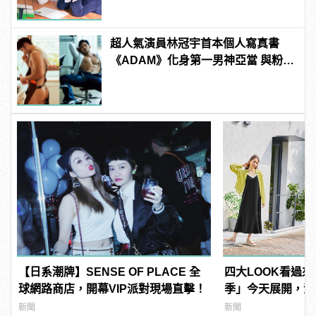
超人氣演員林冠宇首本個人寫真書
《ADAM》化身第一男神亞當 與粉絲
建構最裸裎相見的關係 | manfashion
這樣變型男
【日系潮牌】SENSE OF PLACE 全
四大LOOK看過來
球網路商店，開幕VIP派對現場直擊！
季」今天展開，漫
都時尚！
新聞
新聞