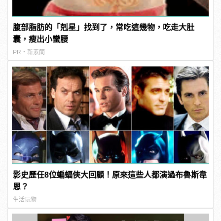
腹部脂肪的「剋星」找到了，常吃這幾物，吃走大肚
囊，瘦出小蠻腰
PR・新素簡
影史歷任8位蝙蝠俠大回顧！原來這些人都演過布魯斯韋
恩？
生活玩物