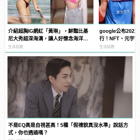
介紹超胸IG網紅「黃琳」，鮮豔比基
google公布20
尼大秀超深海溝，讓人好懷念海洋風
行！NFT、元宇
光！ | manfashion這樣變型男
榜！ | manfash
生活話題
生活話題
不是EQ高是自視甚高！5種「假禮貌真沒水準」說話方
式，你也遇過嗎？