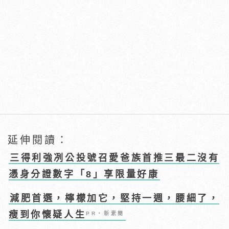
延伸閱讀：
三得利強冽公投號召愛爸族首推三最二沒有
憑身分證數字「8」享限量好康
減肥首選，檸檬加它，堅持一週，腰細了，
瘦到你懷疑人生
PR・新素簡