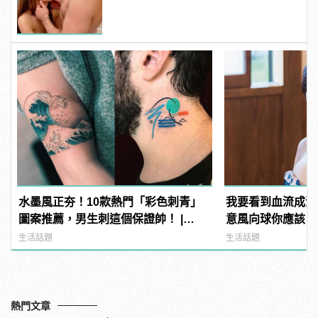
變型男
水墨風正夯！10款熱門「彩色刺青」
我要看到血流成河
圖案推薦，男生刺這個保證帥！ |
意風向球你應該？ | 
manfashion這樣變型男
變型男
生活話題
生活話題
熱門文章