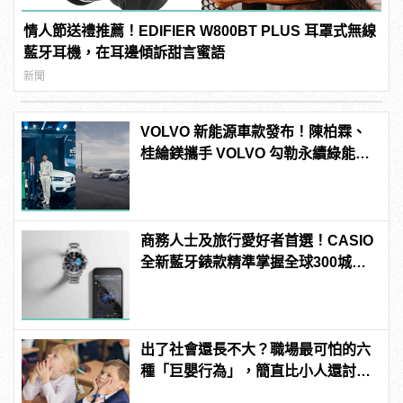
情人節送禮推薦！EDIFIER W800BT PLUS 耳罩式無線
藍牙耳機，在耳邊傾訴甜言蜜語
新聞
VOLVO 新能源車款發布！陳柏霖、
桂綸鎂攜手 VOLVO 勾勒永續綠能生
活
商務人士及旅行愛好者首選！CASIO
全新藍牙錶款精準掌握全球300城市
時間
出了社會還長不大？職場最可怕的六
種「巨嬰行為」，簡直比小人還討
厭！