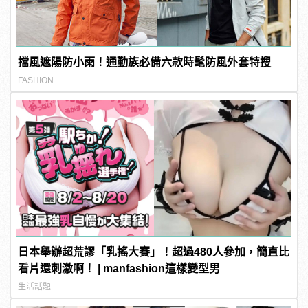
擋風遮陽防小雨！通勤族必備六款時髦防風外套特搜
FASHION
日本舉辦超荒謬「乳搖大賽」！超過480人參加，簡直比
看片還刺激啊！ | manfashion這樣變型男
生活話題