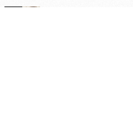
原來老司機都看這些？av網站流量
10大排行出爐，pornhub只排第3，
第1名竟是他？
4
情人節送禮推薦！EDIFIER
W800BT PLUS 耳罩式無線藍牙耳
機，在耳邊傾訴甜言蜜語
5
關於我們
隱私權政策
著作權聲明
廣告合作
我要投稿