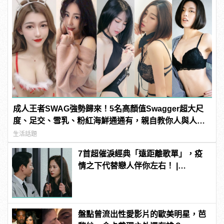
成人王者SWAG強勢歸來！5名高顏值Swagger超大尺
度、足交、雪乳、粉紅海鮮通通有，親自教你人與人的
連結！ | manfashion這樣變型男
生活話題
7首超催淚經典「遠距離歌單」，疫
情之下代替戀人伴你左右！ |
manfashion這樣變型男
盤點曾流出性愛影片的歐美明星，芭