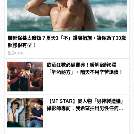
臉部保養太麻煩？夏天3「不」護膚措施，讓你過了30歲
照樣很有型！
型男Care
飲酒狂歡必備寶典！緩解宿醉8種
「解酒秘方」，隔天不用辛苦還債！
【MF STAR】晏人物「男神製造機」
攝影師專訪：我希望拍出男性任何尺
度下的美 | manfashion這樣變型男