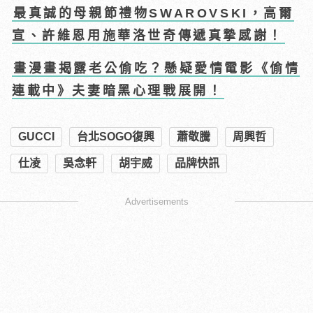
最真誠的母親節禮物SWAROVSKI，高爾
宣、許維恩用施華洛世奇傳遞真摯感謝！
畫漫畫揭露老公偷吃？懸疑愛情電影《偷情
連載中》夫妻暗黑心理戰展開！
GUCCI
台北SOGO復興
蕭敬騰
周興哲
仕凌
吳念軒
胡宇威
品牌快訊
Advertisements