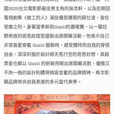
圍2020台北電影節最佳男主角的吳念軒、
以及近期因
電視劇集《做工的人》演技備受讚賞的薛仕凌，
皆在
受邀之列。身著當季新款Gucci的蕭敬騰，
以一襲狂
野奔放的斑馬紋造型盛裝出席開幕活動，
他表示自己
非常喜愛穿戴 Gucci 服裝時，
感受獨特而自我的穿搭
自由，
深深折服於設計師天馬行空的奇思妙想，其餘
眾星也都以
Gucci 的新裝亮眼出席開幕派對，
優雅又
不拘一格的設計則體現相容並蓄的品牌精神，
再次彰
顯品牌崇尚自我表達的多元當代美學。