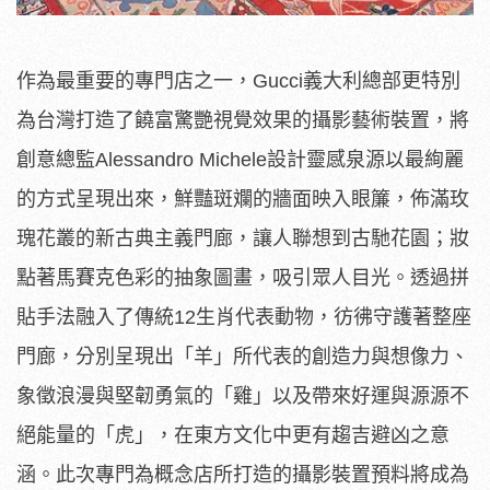
作為最重要的專門店之一，Gucci義大利總部更特別
為台灣打造
了饒富驚艷視覺效果的攝影藝術裝置，將
創意總監Alessand
ro Michele設計靈感泉源以最絢麗
的方式呈現出來，
鮮豔斑斕的牆面映入眼簾，佈滿玫
瑰花叢的新古典主義門廊，
讓人聯想到古馳花園；妝
點著馬賽克色彩的抽象圖畫，
吸引眾人目光。透過拼
貼手法融入了傳統12生肖代表動物，
彷彿守護著整座
門廊，分別呈現出「羊」所代表的創造力與想像力、
象徵浪漫與堅韌勇氣的「雞」以及帶來好運與源源不
絕能量的「虎」
，在東方文化中更有趨吉避凶之意
涵。
此次專門為概念店所打造的攝影裝置預料將成為