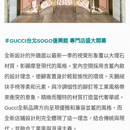
＃GUCCI台北SOGO復興館 專門店盛大開幕
全新設計的外牆面以最新一季的視覺形象覆以大理石
材質，
彰顯摩登現代的風格。室內空間採用含蓄內斂
的設計理念，
使顧客置身於輕鬆愉悅的環境。天鵝絨
扶手椅等柔和元素，
與冷調個性的鉚釘等工業風格帶
來衝突的意象。
精緻而獨特的材質打造當代奢華感。
Gucci全新品牌方向呈現優
雅和兼容並蓄的風格，而
全新店鋪設計則完全體現了這一理念，
結合傳統與現
代，並融合工業風與浪漫主義。