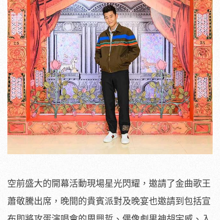
空前盛大的開幕活動現場星光閃耀，邀請了金曲歌王
蕭敬騰出席，
晚間的貴賓派對及晚宴也邀請到包括宣
布即將攻蛋演唱會的周興哲、
偶像劇男神胡宇威、入