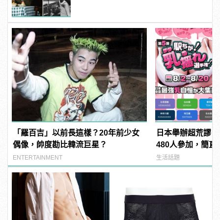
「羅百吉」以前長這樣？20年前少女
日本舉辦超荒謬「
偶像，帥度勘比韓流巨星？
480人參加，簡直
manfashion這
ENTERTAINMENT
生活話題