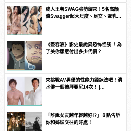
成人王者SWAG強勢歸來！5名高顏
值Swagger超大尺度、足交、雪乳、
粉紅海鮮通通有，親自教你人與人的
連結！ | manfashion這樣變型男
《整容液》影史最詭異恐怖怪談 ！為
了美你願意付出多少代價？
來挑戰AV男優的性能力鍛鍊法吧！清
水健一個禮拜要尻14次！ |
manfashion這樣變型男
「誰說女友越年輕越好!?」８點告訴
你和姊姊交往的好處！