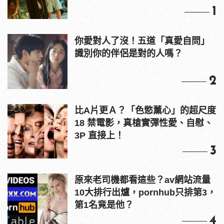
1
你愛對人了沒！五道「真愛自問」
識別你的伴侶是對的人嗎？
2
比A片更Ａ？「色慾薰心」的超尺度
18 禁電影，真槍實彈性愛、自慰、
3P 直接上！
3
原來老司機都看這些？av網站流量
10大排行出爐，pornhub只排第3，
第1名竟是他？
4