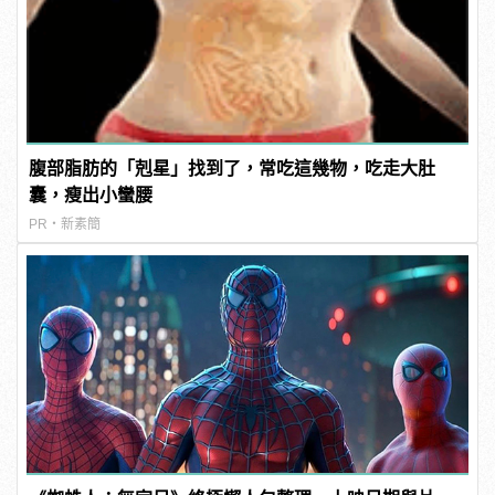
腹部脂肪的「剋星」找到了，常吃這幾物，吃走大肚
囊，瘦出小蠻腰
PR・新素簡