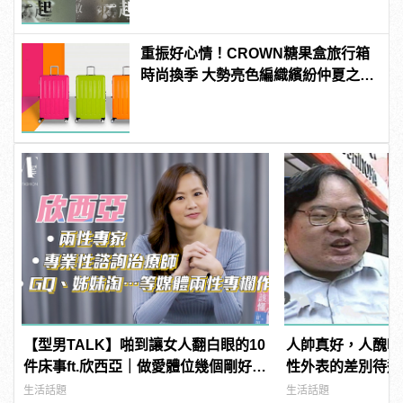
重振好心情！CROWN糖果盒旅行箱
時尚換季 大勢亮色編織繽紛仲夏之
夢！
【型男TALK】啪到讓女人翻白眼的10
人帥真好，人醜吃
件床事ft.欣西亞｜做愛體位幾個剛好？
性外表的差別待遇
抽插時間xx分鐘是極限！
生活話題
生活話題