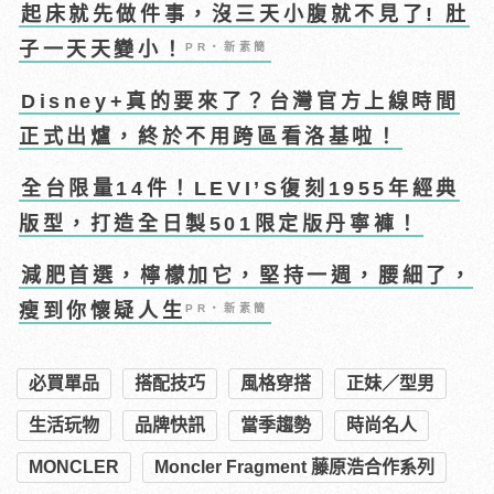
起床就先做件事，沒三天小腹就不見了! 肚
子一天天變小！
PR・新素簡
Disney+真的要來了？台灣官方上線時間
正式出爐，終於不用跨區看洛基啦！
全台限量14件！LEVI’S復刻1955年經典
版型，打造全日製501限定版丹寧褲！
減肥首選，檸檬加它，堅持一週，腰細了，
瘦到你懷疑人生
PR・新素簡
必買單品
搭配技巧
風格穿搭
正妹／型男
生活玩物
品牌快訊
當季趨勢
時尚名人
MONCLER
Moncler Fragment 藤原浩合作系列