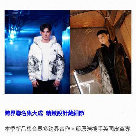
跨界聯名集大成 精緻設計藏細節
本季新品集合眾多跨界合作。藤原浩攜手英國皮革專