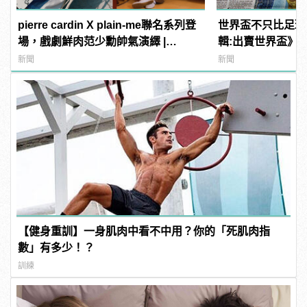
pierre cardin X plain-me聯名系列登
世界盃不只比足球
場，戲劇鮮肉范少勳帥氣演繹 |
輯:出賣世界盃》
manfashion這樣變型男
新聞
新聞
【健身重訓】一身肌肉中看不中用？你的「死肌肉指
數」有多少！？
訓練