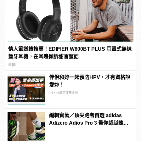
情人節送禮推薦！EDIFIER W800BT PLUS 耳罩式無線
藍牙耳機，在耳邊傾訴甜言蜜語
新聞
伴侶和妳一起預防HPV，才有資格說
愛妳！
PR・台灣癌症基金會
編輯實著／頂尖跑者首選 adidas
Adizero Adios Pro 3 帶你超越速度
極限！