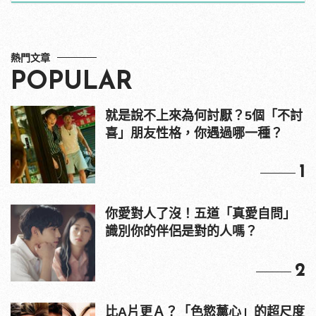
熱門文章
POPULAR
就是說不上來為何討厭？5個「不討
喜」朋友性格，你遇過哪一種？
1
你愛對人了沒！五道「真愛自問」
識別你的伴侶是對的人嗎？
2
比A片更Ａ？「色慾薰心」的超尺度