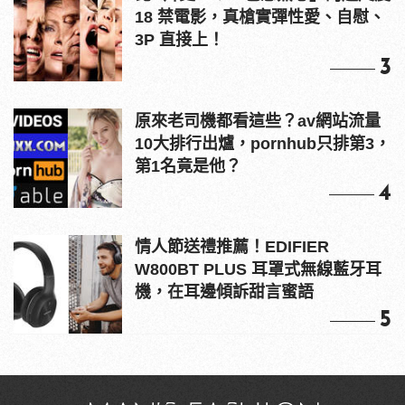
18 禁電影，真槍實彈性愛、自慰、
3P 直接上！
3
原來老司機都看這些？av網站流量
10大排行出爐，pornhub只排第3，
第1名竟是他？
4
情人節送禮推薦！EDIFIER
W800BT PLUS 耳罩式無線藍牙耳
機，在耳邊傾訴甜言蜜語
5