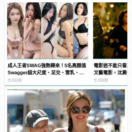
成人王者SWAG強勢歸來！5名高顏值
電影迷不能只看爽
Swagger超大尺度、足交、雪乳、粉
文藝電影，沈澱一
紅海鮮通通有，親自教你人與人的連
生活話題
生活話題
結！ | manfashion這樣變型男