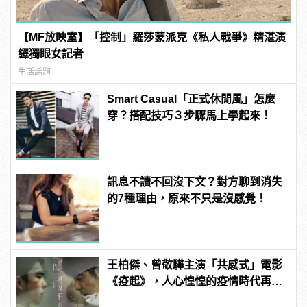
【MF放映室】「控制」羅莎蒙派克《私人戰爭》精湛演
繹獨眼女記者
生活話題
Smart Casual「正式休閒風」怎麼
穿？搭配技巧３步驟馬上學起來！
訊息不讀不回沒下文？對方聊到消失
的7種理由，原來不只是沒感覺！
王柏傑、曾敬驊主演「共感式」電影
《疫起》，人心惶惶的疫情時代再度
上演！