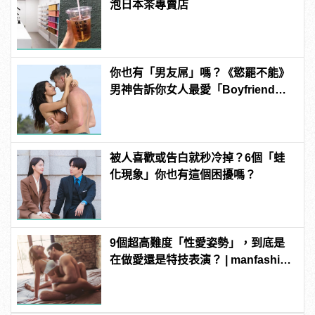
泡日本茶專賣店
你也有「男友屌」嗎？《慾罷不能》
男神告訴你女人最愛「Boyfriend
Dick」是啥？
被人喜歡或告白就秒冷掉？6個「蛙
化現象」你也有這個困擾嗎？
9個超高難度「性愛姿勢」，到底是
在做愛還是特技表演？ | manfashion
這樣變型男