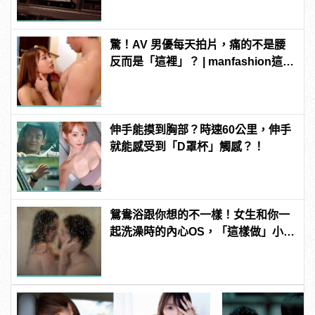
驚！AV 男優每天拍片，痛的不是腰
反而是「這裡」？ | manfashion這樣
變型男
伸手能摸到胸部？時速60公里，伸手
就能感受到「D罩杯」觸感？！
鴛鴦浴跟你想的不一樣！女生和你一
起洗澡時的內心OS，「這樣做」小心
被白眼！