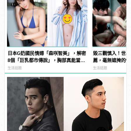
日本G奶國民情婦「森咲智美」，解密
毀三觀慎入！世界
8個「巨乳都市傳說」，胸部真能當手
薦，毫無遮掩的性
機架自拍？ | manfashion這樣變型男
噁心到極致！ | ma
生活話題
生活話題
男