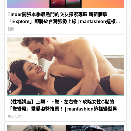
Tinder開張本季最熱門的交友探索專區 嶄新體驗
「Explore」即將於台灣強勢上線 | manfashion這樣變
型男
新聞
【性福講座】上翹、下彎、左右彎？攻略女性G點的
「彎彎屌」愛愛姿勢推薦！ | manfashion這樣變型男
生活話題