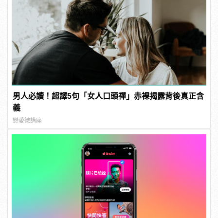
男人必讀！超譯5句「女人口頭禪」赤裸揭露背後真正含
義
戀愛微講座