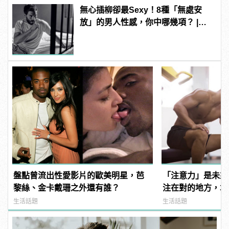
無心插柳卻最Sexy！8種「無處安
放」的男人性感，你中哪幾項？ |
manfashion這樣變型男
盤點曾流出性愛影片的歐美明星，芭
「注意力」是未來
黎絲、金卡戴珊之外還有誰？
注在對的地方，才
生活話題
生活話題