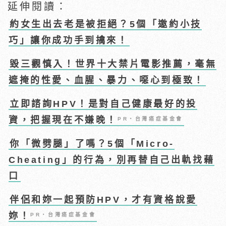
延伸閱讀：
約女生出去老是被拒絕？5個「邀約小技
巧」讓你成功手到擒來！
毀三觀慎入！世界十大禁片電影推薦，毫無
遮掩的性愛、血腥、暴力、噁心到極致！
立即諮詢HPV！是對自己健康最好的投
資，把握現在不嫌晚！
PR・台灣癌症基金會
你「微劈腿」了嗎？5個「Micro-
Cheating」的行為，別再替自己出軌找藉
口
伴侶和妳一起預防HPV，才有資格說愛
妳！
PR・台灣癌症基金會