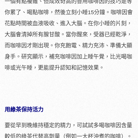
一個有點複雜、但成效奇高的善用咖啡因的技巧是等
你累了、喝點咖啡，然後立刻小睡15分鐘。咖啡因會
花點時間被血液吸收、進入大腦。在你小睡的片刻，
大腦會清掉所有腺甘酸。當你醒來，受器已經乾淨，
而咖啡因才剛出現。你充飽電、精力充沛、準備大顯
身手。研究顯示，補充咖啡因加上睡午覺，比光喝咖
啡或光午睡，更能提升認知和記憶效果。
用綠茶保持活力
要從早到晚維持穩定的精力，可試試多喝咖啡因含量
較低的綠茶代替高劑量（例如一大杯沖煮的咖啡）。