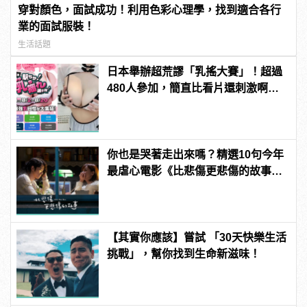
穿對顏色，面試成功！利用色彩心理學，找到適合各行
業的面試服裝！
生活話題
日本舉辦超荒謬「乳搖大賽」！超過
480人參加，簡直比看片還刺激啊！ |
manfashion這樣變型男
你也是哭著走出來嗎？精選10句今年
最虐心電影《比悲傷更悲傷的故事》
超催淚對白
【其實你應該】嘗試 「30天快樂生活
挑戰」，幫你找到生命新滋味！