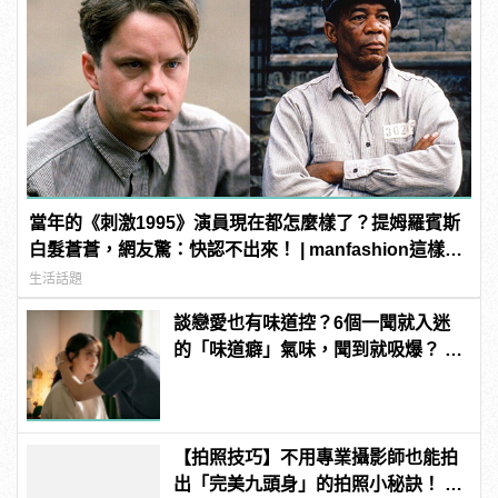
當年的《刺激1995》演員現在都怎麼樣了？提姆羅賓斯
白髮蒼蒼，網友驚：快認不出來！ | manfashion這樣變
型男
生活話題
談戀愛也有味道控？6個一聞就入迷
的「味道癖」氣味，聞到就吸爆？ |
manfashion這樣變型男
【拍照技巧】不用專業攝影師也能拍
出「完美九頭身」的拍照小秘訣！ |