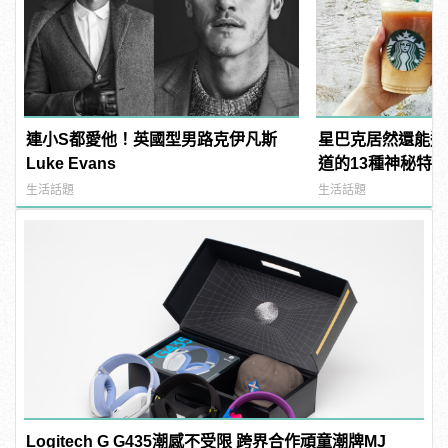
連小S都愛他！英國型男路克伊凡斯
星巴克居然還能這
Luke Evans
道的13種神秘特
悔
生活話題
生活話題
Logitech G G435潮感不受限 跨界合作頑童潮牌MJ