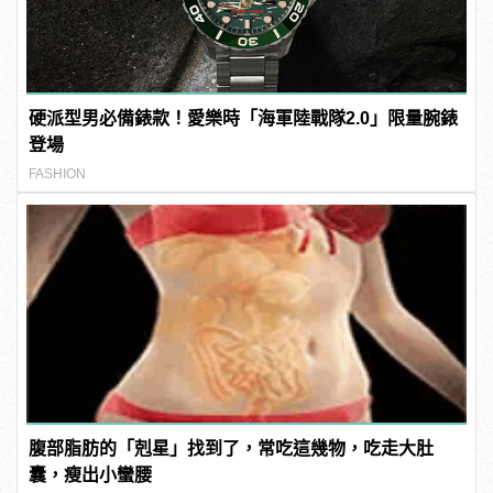
硬派型男必備錶款！愛樂時「海軍陸戰隊2.0」限量腕錶
登場
FASHION
腹部脂肪的「剋星」找到了，常吃這幾物，吃走大肚
囊，瘦出小蠻腰