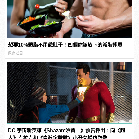
想要10%體脂不用餓肚子！四個你該放下的減脂迷思
飲食迷思
DC 宇宙新英雄《Shazam沙贊！》預告釋出，向《超
人》克拉克和《自殺突擊隊》小丑女模仿致敬！