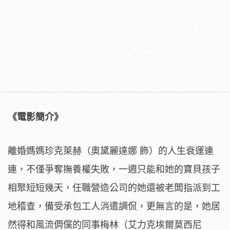
《電影簡介》
離婚媽媽珍克萊赫（奧黛麗達娜 飾）的人生衰運連
連，不僅爭奪撫養權失敗，
一週只能和她的寶貝孩子
相聚短短幾天，
任職營造公司的她還被老闆指派到工
地稽查，
備受承包工人消遣調侃，更無言的是，
她居
然得和風流倜儻的同事梅林（艾力克埃爾莫西尼