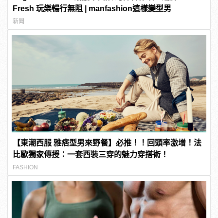
Fresh 玩樂暢行無阻 | manfashion這樣變型男
新聞
【東潮西服 雅痞型男來野餐】必推！！回頭率激增！法
比歐獨家傳授：一套西裝三穿的魅力穿搭術！
FASHION