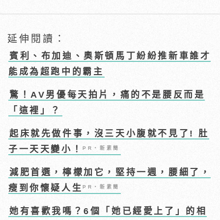
延伸閱讀：
賓利、布加迪、奧斯頓馬丁紛紛推新車誰才
能成為超跑中的霸主
驚！AV男優每天拍片，痛的不是腰反而是
「這裡」？
起床就先做件事，沒三天小腹就不見了! 肚
子一天天變小！
PR・新素簡
減肥首選，檸檬加它，堅持一週，腰細了，
瘦到你懷疑人生
PR・新素簡
她有喜歡我嗎？6個「她已經愛上了」的相