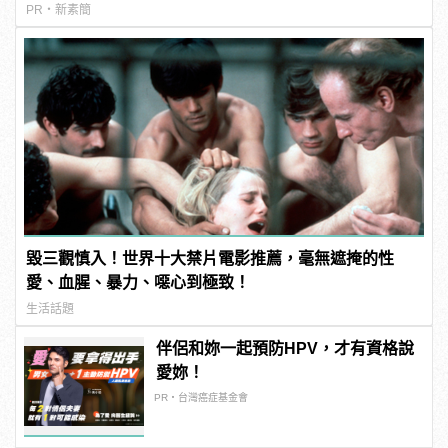
PR・新素簡
毀三觀慎入！世界十大禁片電影推薦，毫無遮掩的性
愛、血腥、暴力、噁心到極致！
生活話題
伴侶和妳一起預防HPV，才有資格說
愛妳！
PR・台灣癌症基金會