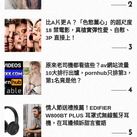
2
比A片更Ａ？「色慾薰心」的超尺度
18 禁電影，真槍實彈性愛、自慰、
3P 直接上！
3
原來老司機都看這些？av網站流量
10大排行出爐，pornhub只排第3，
第1名竟是他？
4
情人節送禮推薦！EDIFIER
W800BT PLUS 耳罩式無線藍牙耳
機，在耳邊傾訴甜言蜜語
5