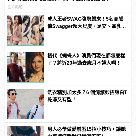
生活話題
成人王者SWAG強勢歸來！5名高顏
值Swagger超大尺度、足交、雪乳、
粉紅海鮮通通有，親自教你人與人的
連結！ | manfashion這樣變型男
初代《蜘蛛人》演員們現在都怎麼樣
了？將近20年過去歲月不饒人啊！
洗衣精別加太多？6 個清潔妙招讓白T
乾淨又有型！
男人必學做愛前戲15招小技巧，讓她