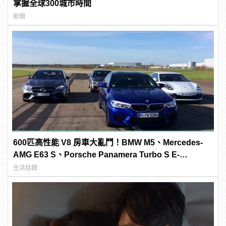
掌握全球300城市時間
新聞
600匹高性能 V8 房車大亂鬥！BMW M5、Mercedes-
AMG E63 S、Porsche Panamera Turbo S E-
Hybrid、Cadillac CTS-V「0-300km/h」加速對決
生活話題