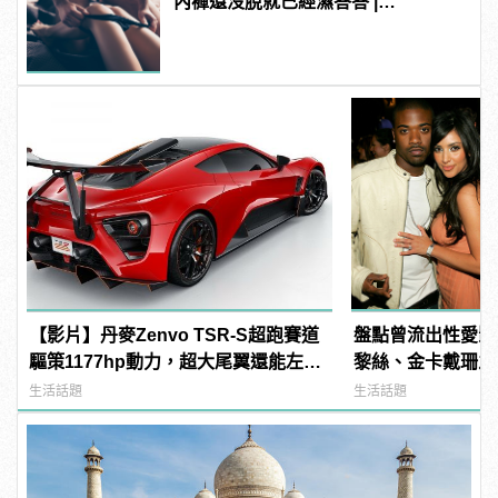
內褲還沒脫就已經濕答答 |
manfashion這樣變型男
【影片】丹麥Zenvo TSR-S超跑賽道
盤點曾流出性愛影
驅策1177hp動力，超大尾翼還能左右
黎絲、金卡戴珊之
擺動，比同場Koenigsegg還吸睛！
生活話題
生活話題