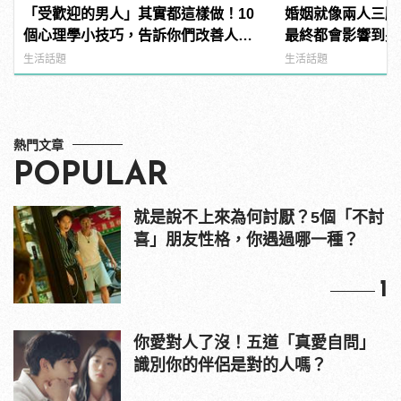
「受歡迎的男人」其實都這樣做！10
婚姻就像兩人三腳
個心理學小技巧，告訴你們改善人際
最終都會影響到另外
關係的大關鍵！
manfashion這
生活話題
生活話題
熱門文章
POPULAR
就是說不上來為何討厭？5個「不討
喜」朋友性格，你遇過哪一種？
1
你愛對人了沒！五道「真愛自問」
識別你的伴侶是對的人嗎？