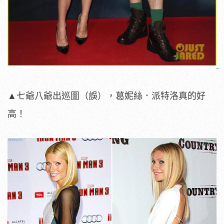
▲七爺八爺出巡圖（誤），葛妮絲．派特洛真的好
高！