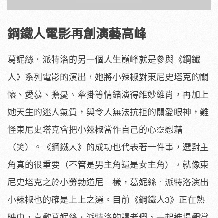
鋼鐵人電影再創演藝高峰
葛妮絲．派特洛的另一個人生巔峰就是參與《鋼鐵
人》系列電影的演出，她將小辣椒對東尼史塔克的關
懷、愛慕、擔憂、牽掛等情緒演得維妙維肖，再加上
她天生的迷人氣質，與令人無法抗拒的關愛眼神，難
怪東尼史塔克會把小辣椒當作自己的心靈慰藉
（笑）。《鋼鐵人》的成功也代表著一件事，選對主
角真的很重要（不管是男主角還是女主角），就像東
尼史塔克之於小勞勃道尼一樣，葛妮絲．派特洛演出
小辣椒也的確是上上之選。目前《鋼鐵人3》正在熱
映中，喜歡葛妮絲．派特洛的讀者們，一起進場觀賞