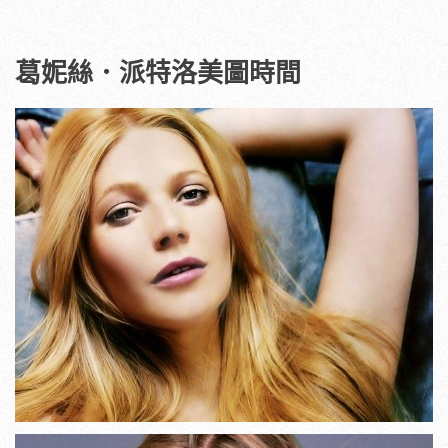
葛妮絲．派特洛美圖時間