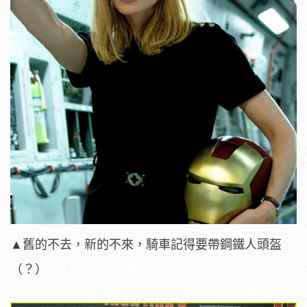
▲舊的不去，新的不來，騎車記得要帶鋼鐵人頭盔
（？）