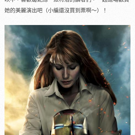
她的美麗演出吧（小編還沒買到票啊～）！