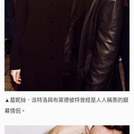
▲葛妮絲．派特洛與布萊德彼特曾經是人人稱羨的銀
幕情侶。