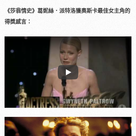
《莎翁情史》葛妮絲．派特洛獲奧斯卡最佳女主角的
得獎感言：
Play