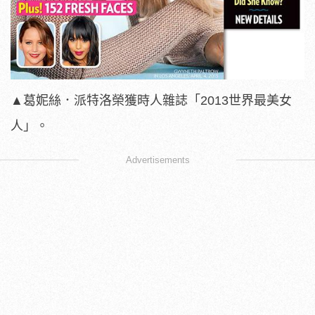
▲葛妮絲．派特洛榮獲時人雜誌「2013世界最美女
人」。
Advertisements