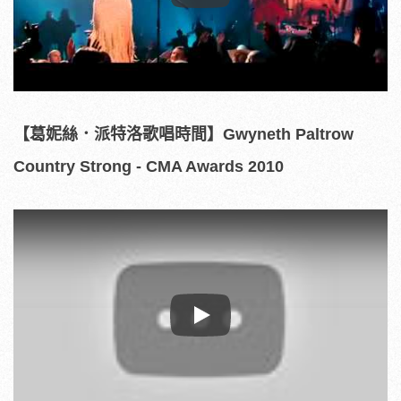
Play
【葛妮絲．派特洛歌唱時間】
Gwyneth Paltrow
Country Strong - CMA Awards 2010
Play