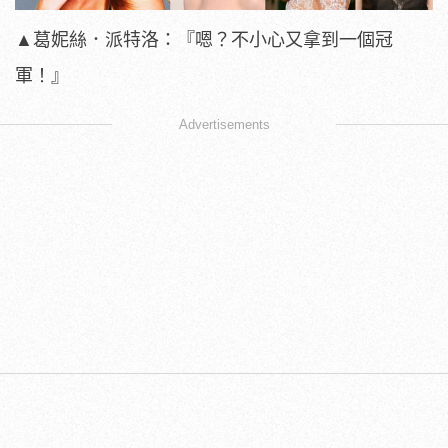
▲葛妮絲．派特洛：『嗯？不小心又拿到一個冠
軍！』
Advertisements