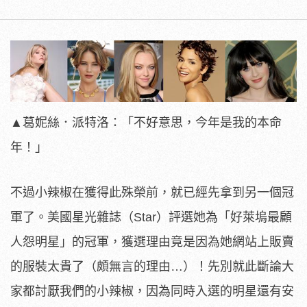
▲葛妮絲．派特洛：「不好意思，今年是我的本命
年！」
不過小辣椒在獲得此殊榮前，就已經先拿到另一個冠
軍了。美國星光雜誌（Star）評選她為「好萊塢最顧
人怨明星」的冠軍，獲選理由竟是因為她網站上販賣
的服裝太貴了（頗無言的理由…）！先別就此斷論大
家都討厭我們的小辣椒，因為同時入選的明星還有安