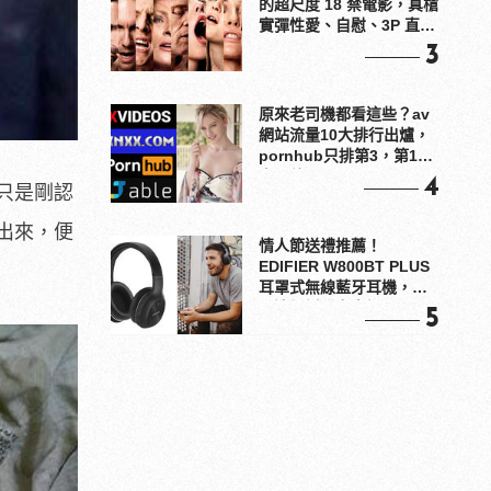
的超尺度 18 禁電影，真槍
實彈性愛、自慰、3P 直接
上！
3
原來老司機都看這些？av
網站流量10大排行出爐，
pornhub只排第3，第1名
竟是他？
4
只是剛認
出來，便
情人節送禮推薦！
EDIFIER W800BT PLUS
耳罩式無線藍牙耳機，在
耳邊傾訴甜言蜜語
5