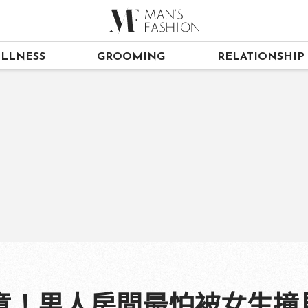
LLNESS
GROOMING
RELATIONSHIP
意！男人房間最怕被女生撞