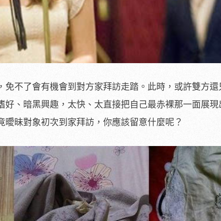
，免不了會有機會到對方家拜訪走踏。此時，或許雙方還
嗜好、暗黑興趣，太快、太直接把自己最赤裸那一面展現
竟曖昧對象初次到家拜訪，你應該留意什麼呢？