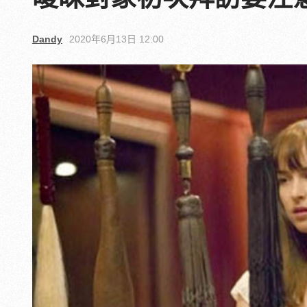
Dandy
2020年6月13日 12:00