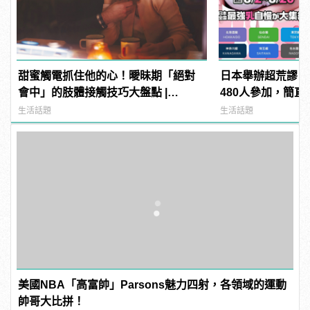
甜蜜觸電抓住他的心！曖昧期「絕對
日本舉辦超荒謬「
會中」的肢體接觸技巧大盤點 |
480人參加，簡直
manfashion這樣變型男
manfashion這
生活話題
生活話題
美國NBA「高富帥」Parsons魅力四射，各領域的運動
帥哥大比拼！