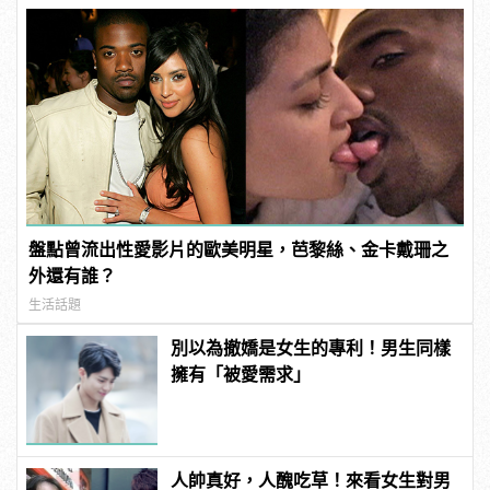
盤點曾流出性愛影片的歐美明星，芭黎絲、金卡戴珊之
外還有誰？
生活話題
別以為撤嬌是女生的專利！男生同樣
擁有「被愛需求」
人帥真好，人醜吃草！來看女生對男