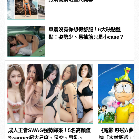
車震沒有你想得舒服！6大缺點盤
點：姿勢少、易抽筋只是小case？
成人王者SWAG強勢歸來！5名高顏值
《電影 哆啦A夢
Swagger超大尺度、足交、雪乳、粉
神「木村拓哉」搭