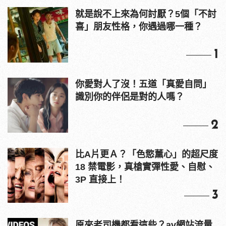
就是說不上來為何討厭？5個「不討
喜」朋友性格，你遇過哪一種？
1
你愛對人了沒！五道「真愛自問」
識別你的伴侶是對的人嗎？
2
比A片更Ａ？「色慾薰心」的超尺度
18 禁電影，真槍實彈性愛、自慰、
3P 直接上！
3
原來老司機都看這些？av網站流量