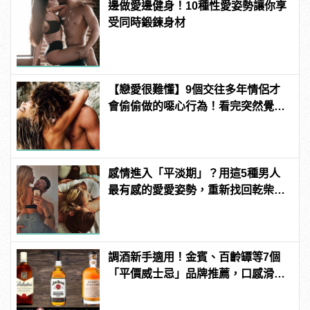
邊做愛邊健身！10種性愛姿勢讓你享
受同時鍛鍊身材
【戀愛很難懂】9個交往多年情侶才
會偷偷做的噁心行為！看完突然覺得
單身真好！
感情進入「平淡期」？用這5種男人
最有感的愛愛姿勢，重新找回乾柴烈
火的熱情
調酒新手適用！金賓、百齡罈等7個
「平價威士忌」品牌推薦，口感滑順
又芳醇！ | manfashion這樣變型男