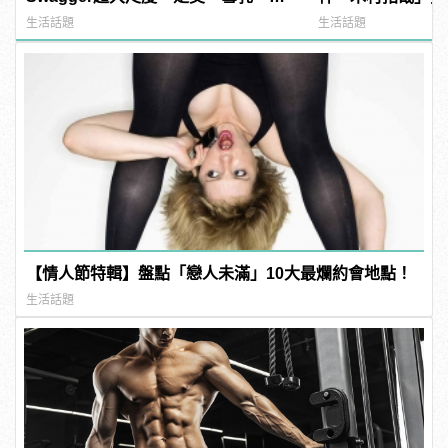
紅海鮮通通有，親自教你人與人的連
直美」共同獻聲！
生活話題
生活話題
結！ | manfashion這樣變型男
【情人節特輯】盤點「戀人未滿」10大最爛約會地點！
生活話題