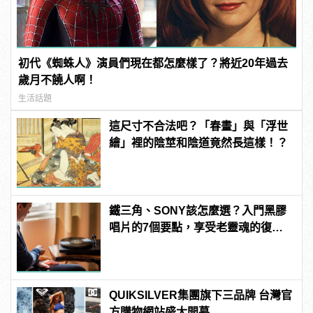
初代《蜘蛛人》演員們現在都怎麼樣了？將近20年過去
歲月不饒人啊！
生活話題
這尺寸不合法吧？「春畫」與「浮世
繪」裡的陰莖和陰道竟然長這樣！？
鐵三角、SONY該怎麼選？入門黑膠
唱片的7個要點，享受老靈魂的復古
律動 | manfashion這樣變型男
QUIKSILVER集團旗下三品牌 台灣官
方購物網站盛大開幕