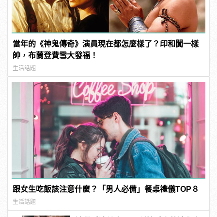
當年的《神鬼傳奇》演員現在都怎麼樣了？印和闐一樣
帥，布蘭登費雪大發福！
生活話題
跟女生吃飯該注意什麼？「男人必備」餐桌禮儀TOP８
生活話題