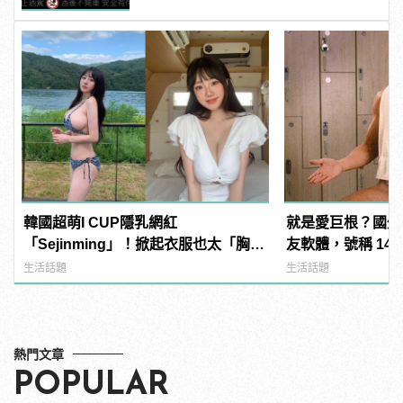
韓國超萌I CUP隱乳網紅
就是愛巨根？國外
「Sejinming」！掀起衣服也太「胸」
友軟體，號稱 14
了吧！ | manfashion這樣變型男
過？
生活話題
生活話題
熱門文章
POPULAR