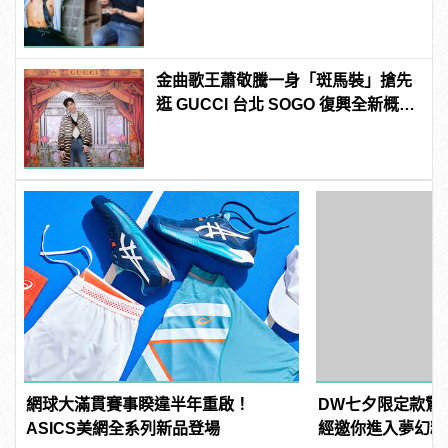
度下的美
金曲歌王蕭敬騰一身「斑馬裝」搶先
逛 GUCCI 台北 SOGO 復興全新概念
店
網球大滿貫賽事睽違半年重啟！
DW七夕限定款驚
ASICS美網全系列新品登場
經邀你進入夢幻粉