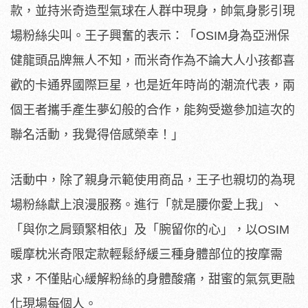
款，並持米奇造型氣球在人群中現身，帥氣身影引現
場粉絲尖叫。王子興奮的表示：「OSIM身為亞洲保
健龍頭品牌無人不知，而米奇作為不論大人小孩都喜
歡的卡通界國際巨星，也是近年時尚的潮流代表，兩
個王者攜手產生夢幻般的合作，能夠受邀參加這次的
聯名活動，我覺得倍感榮幸！」
活動中，除了親身示範使用商品，王子也親切的為現
場粉絲獻上浪漫服務。進行「就是腰你愛上我」、
「與你之肩頸緊相依」及「腕留你的心」，以OSIM
暖摩枕米奇限定款輕鬆紓緩三種身體部位的按摩需
求，不僅貼心緩解粉絲的身體酸痛，甜蜜的氣氛更融
化現場每個人。