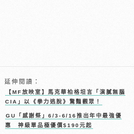
延伸閱讀：
【MF放映室】馬克華柏格坦言「演膩無腦
CIA」以《拳力逃脫》驚豔觀眾！
GU「感謝祭」6/3-6/16推出年中最強優
惠 神級單品極優價$190元起