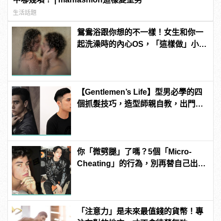
生活話題
鴛鴦浴跟你想的不一樣！女生和你一
起洗澡時的內心OS，「這樣做」小心
被白眼！
【Gentlemen’s Life】型男必學的四
個抓髮技巧，造型師親自教，出門約
會一手搞定！
你「微劈腿」了嗎？5個「Micro-
Cheating」的行為，別再替自己出軌
找藉口
「注意力」是未來最值錢的貨幣！專