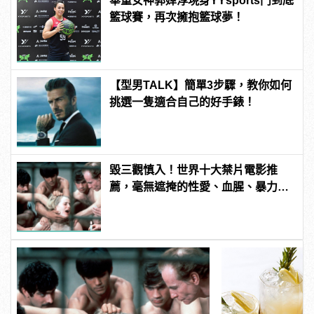
舉重女神郭婞淳現身YYsports鬥到底
籃球賽，再次擁抱籃球夢！
【型男TALK】簡單3步驟，教你如何
挑選一隻適合自己的好手錶！
毀三觀慎入！世界十大禁片電影推
薦，毫無遮掩的性愛、血腥、暴力、
噁心到極致！