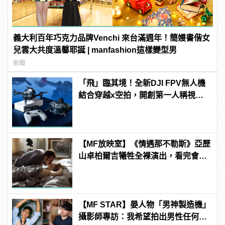
義大利百年巧克力品牌Venchi 來台滿週年！簡嫚書偕女
兒雲大共度溫馨耶誕 | manfashion這樣變型男
新聞
「飛」臨其境！全新DJI FPV無人機
結合穿越x空拍，開創第一人稱視角
飛行體驗！
【MF放映室】《情遇那不勒斯》亞歷
山卓柏爾吉犧牲全裸演出，看完會超
想去那不勒斯!
【MF STAR】晏人物「男神製造機」
攝影師專訪：我希望拍出男性任何尺