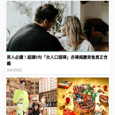
男人必讀！超譯5句「女人口頭禪」赤裸揭露背後真正含
義
戀愛微講座