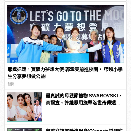
耶誕送暖，寶礦力夢想大使-郭雪芙前進校園， 帶領小學
生分享夢想做公益!
新聞
最真誠的母親節禮物 SWAROVSKI，
高爾宣、許維恩用施華洛世奇傳遞真
摯感謝！