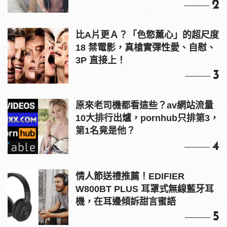
2
比A片更Ａ？「色慾薰心」的超尺度
18 禁電影，真槍實彈性愛、自慰、
3P 直接上！
3
原來老司機都看這些？av網站流量
10大排行出爐，pornhub只排第3，
第1名竟是他？
4
情人節送禮推薦！EDIFIER
W800BT PLUS 耳罩式無線藍牙耳
機，在耳邊傾訴甜言蜜語
5