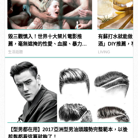
毀三觀慎入！世界十大禁片電影推
有蘇打水就能做！
薦，毫無遮掩的性愛、血腥、暴力、
酒」DIY推薦，
噁心到極致！ | manfashion這樣變型
夜！
生活話題
LIVING
男
【型男都在用】2017亞洲型男油頭趨勢完整範本，以後
剪髮都看這篇就夠了！