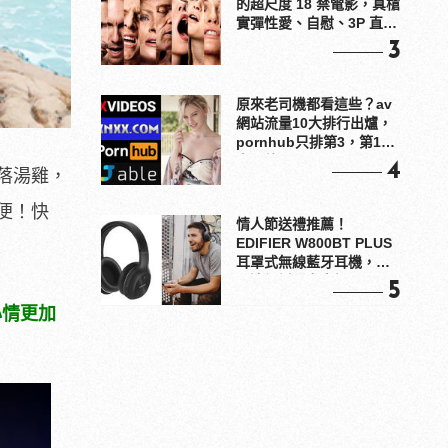
的超尺度 18 禁電影，真槍
實彈性愛、自慰、3P 直接
上！
3
原來老司機都看這些？av
網站流量10大排行出爐，
pornhub只排第3，第1名
竟是他？
4
落湯雞，
便！快
情人節送禮推薦！
EDIFIER W800BT PLUS
耳罩式無線藍牙耳機，在
耳邊傾訴甜言蜜語
5
心情更加