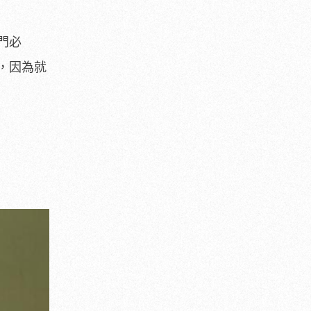
門必
，因為就