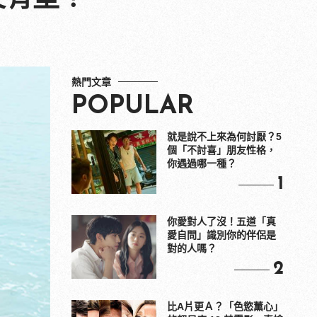
熱門文章
POPULAR
就是說不上來為何討厭？5
個「不討喜」朋友性格，
你遇過哪一種？
1
你愛對人了沒！五道「真
愛自問」識別你的伴侶是
對的人嗎？
2
比A片更Ａ？「色慾薰心」