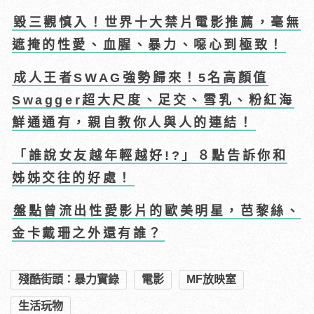
毀三觀慎入！世界十大禁片電影推薦，毫無
遮掩的性愛、血腥、暴力、噁心到極致！
成人王者SWAG強勢歸來！5名高顏值
Swagger超大尺度、足交、雪乳、粉紅海
鮮通通有，親自教你人與人的連結！
「誰說女友越年輕越好!?」８點告訴你和
姊姊交往的好處！
盤點曾流出性愛影片的歐美明星，芭黎絲、
金卡戴珊之外還有誰？
殘酷街頭：暴力實錄
電影
MF放映室
生活玩物