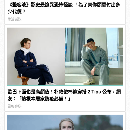
《整容液》影史最詭異恐怖怪談 ！為了美你願意付出多
少代價？
生活話題
歐巴下面也是高顏值！朴敘俊棉褲穿搭 2 Tips 公布，網
友：「這根本居家防疫必備！」
風格穿搭