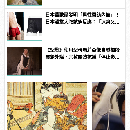
日本華歌爾發明「男性蕾絲內褲」！
日本澡堂大叔試穿反應：「涼爽又透
氣！」
《聖慾》使用聖母瑪莉亞像自慰橋段
震驚外媒，宗教團體抗議「停止褻
瀆」！ | manfashion這樣變型男