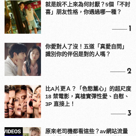
就是說不上來為何討厭？5個「不討
喜」朋友性格，你遇過哪一種？
1
你愛對人了沒！五道「真愛自問」
識別你的伴侶是對的人嗎？
2
比A片更Ａ？「色慾薰心」的超尺度
18 禁電影，真槍實彈性愛、自慰、
3P 直接上！
3
原來老司機都看這些？av網站流量