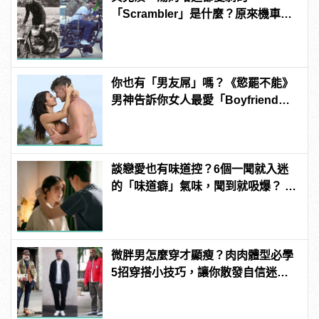
「Scrambler」是什麼？原來機車也
能這麼狂野！？
你也有「男友屌」嗎？《慾罷不能》
男神告訴你女人最愛「Boyfriend
Dick」是啥？
談戀愛也有味道控？6個一聞就入迷
的「味道癖」氣味，聞到就吸爆？ |
manfashion這樣變型男
微胖男怎麼穿才顯瘦？肉肉體型必學
5招穿搭小技巧，讓你散發自信迷人
的型男魅力！