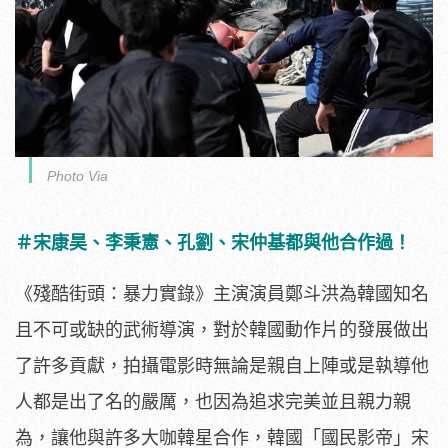
Photo Via
＃宋康昊、李秉憲、孔劉、
宋仲基都與他合作過！
《殘酷街頭：暴力實錄》
主演演員鄭斗洪為韓國知名
且不可或缺的武術導演，
對於韓國動作片的發展做出
了許多貢獻，
拍攝電影時無論是親自上陣或是執導他
人都是出了名的嚴厲，
也因為追求完美並且親力親
為，讓他與許多大咖韓星合作，韓國「
國民影帝」宋