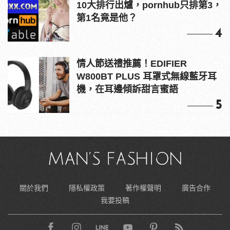
10大排行出爐，pornhub只排第3，
第1名竟是他？
4
情人節送禮推薦！EDIFIER
W800BT PLUS 耳罩式無線藍牙耳
機，在耳邊傾訴甜言蜜語
5
關於我們
隱私權政策
著作權聲明
廣告合作
我要投稿