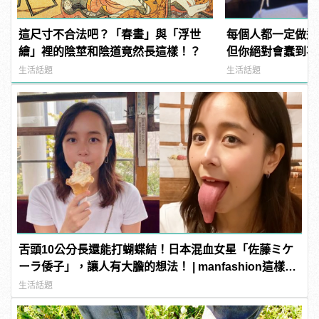
這尺寸不合法吧？「春畫」與「浮世
每個人都一定做過
繪」裡的陰莖和陰道竟然長這樣！？
但你絕對會蠢到不
生活話題
生活話題
舌頭10公分長還能打蝴蝶結！日本混血女星「佐藤ミケ
ーラ倭子」，讓人有大膽的想法！ | manfashion這樣變
型男
生活話題