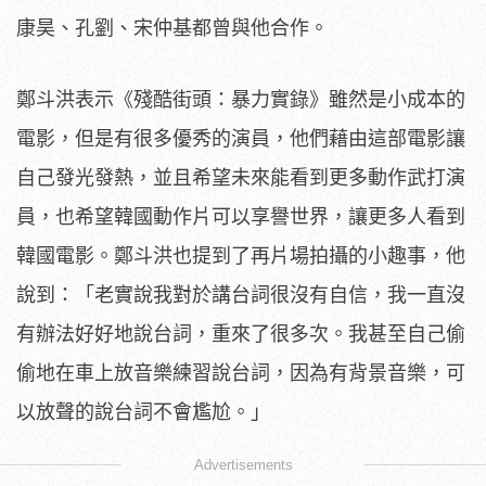
康昊、孔劉、宋仲基都曾與他合作。
鄭斗洪表示《殘酷街頭：暴力實錄》
雖然是小成本的
電影，但是有很多優秀的演員，
他們藉由這部電影讓
自己發光發熱，
並且希望未來能看到更多動作武打演
員，
也希望韓國動作片可以享譽世界，讓更多人看到
韓國電影。
鄭斗洪也提到了再片場拍攝的小趣事，他
說到：「
老實說我對於講台詞很沒有自信，我一直沒
有辦法好好地說台詞，
重來了很多次。我甚至自己偷
偷地在車上放音樂練習說台詞，
因為有背景音樂，可
以放聲的說台詞不會尷尬。」
Advertisements