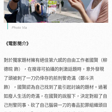
Photo Via
《電影簡介》
對於獨家題材擁有絕佳第六感的自由工作者國賢（柳
德晥 飾），在搜尋可拍攝的刺激話題時，
意外發現
了頭被刺了一刀仍倖存的前刑警奇滿（鄭斗洪
飾），國賢認為自己找到了能引起討論的題材。
過著
如廢人生活的奇滿，在國賢的說服下，
決定對殺了自
己刑警同事、
砍了自己腦袋一刀的毒品犯罪組織頭目