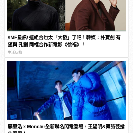
#MF星訊/ 這組合也太「大發」了吧！韓媒：朴寶劍 有
望與 孔劉 同框合作新電影《徐福》！
生活玩物
藤原浩 x Moncler全新聯名閃電登場，王陽明&蔡詩芸搶