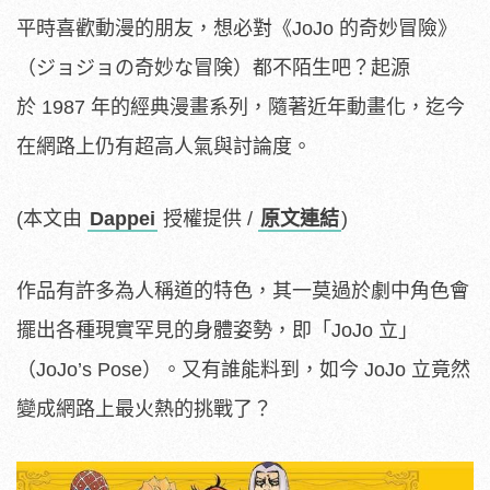
平時喜歡動漫的朋友，想必對《JoJo 的奇妙冒險》
（ジョジョの奇妙な冒険）都不陌生吧？起源
於 1987 年的經典漫畫系列，隨著近年動畫化，迄今
在網路上仍有超高人氣與討論度。
(本文由
Dappei
授權提供 /
原文連結
)
作品有許多為人稱道的特色，其一莫過於劇中角色會
擺出各種現實罕見的身體姿勢，即「JoJo 立」
（JoJo’s Pose）。又有誰能料到，如今 JoJo 立竟然
變成網路上最火熱的挑戰了？