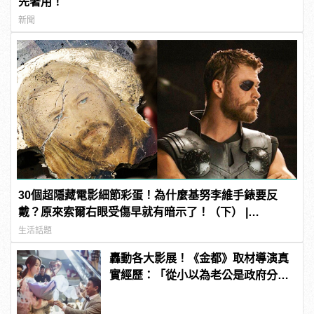
先著用！
新聞
30個超隱藏電影細節彩蛋！為什麼基努李維手錶要反
戴？原來索爾右眼受傷早就有暗示了！（下） |
manfashion這樣變型男
生活話題
轟動各大影展！《金都》取材導演真
實經歷：「從小以為老公是政府分
派」