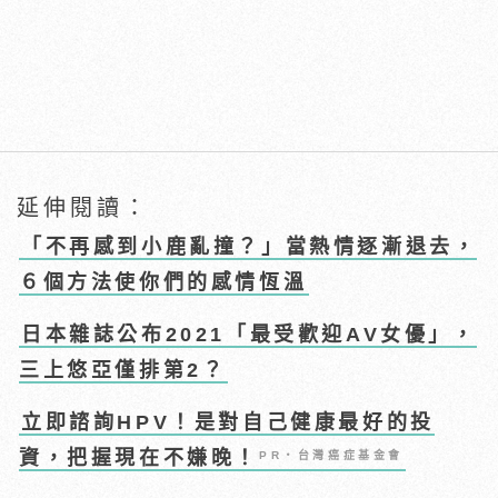
延伸閱讀：
「不再感到小鹿亂撞？」當熱情逐漸退去，
６個方法使你們的感情恆溫
日本雜誌公布2021「最受歡迎AV女優」，
三上悠亞僅排第2？
立即諮詢HPV！是對自己健康最好的投
資，把握現在不嫌晚！
PR・台灣癌症基金會