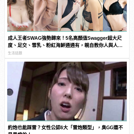
成人王者SWAG強勢歸來！5名高顏值Swagger超大尺
度、足交、雪乳、粉紅海鮮通通有，親自教你人與人的
連結！ | manfashion這樣變型男
生活話題
約炮也能踩雷？女性公認6大「雷炮類型」，臭GG還不