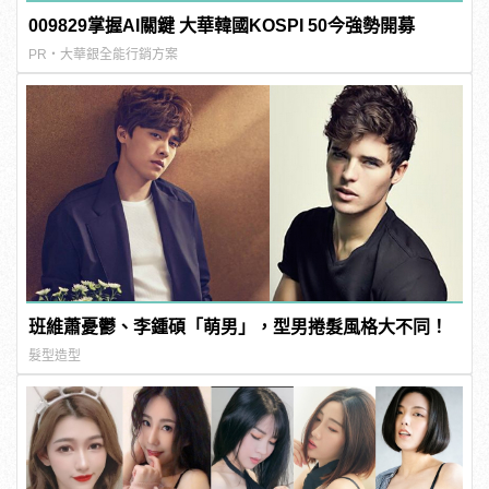
009829掌握AI關鍵 大華韓國KOSPI 50今強勢開募
PR・大華銀全能行銷方案
班維蕭憂鬱、李鍾碩「萌男」，型男捲髮風格大不同！
髮型造型