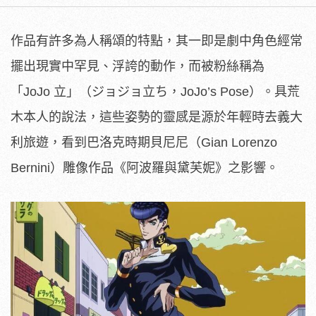
作品有許多為人稱頌的特點，其一即是劇中角色經常
擺出現實中罕見、浮誇的動作，而被粉絲稱為
「JoJo 立」（ジョジョ立ち，JoJo’s Pose）。具荒
木本人的說法，這些姿勢的靈感是源於年輕時去義大
利旅遊，看到巴洛克時期貝尼尼（Gian Lorenzo
Bernini）雕像作品《阿波羅與黛芙妮》之影響。