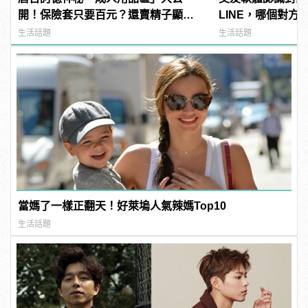
開！保險套只要百元？還賣精子顯微
LINE，哪個對方
鏡？
生活話題
生活話題
當媽了一樣正翻天！好萊塢人氣辣媽Top10
生活話題