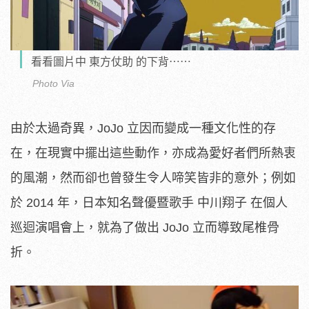
看看圖片中 東方仗助 的下背⋯⋯
Photo Via
由於太過奇異，JoJo 立因而變成一種文化性的存
在，在現實中擺出這些動作，亦成為愛好者們所熱衷
的風潮，然而卻也曾發生令人啼笑皆非的意外；例如
於 2014 年，日本知名聲優暨歌手 中川翔子 在個人
巡迴演唱會上，就為了做出 JoJo 立而導致尾椎骨
折。