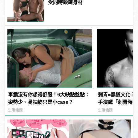
受同時鍛鍊身材
車震沒有你想得舒服！6大缺點盤點：
刺青=黑道文化？
姿勢少、易抽筋只是小case？
手演繹「刺青時尚
生活話題
生活話題