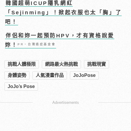
韓國超萌ICUP隱乳網紅
「Sejinming」！掀起衣服也太「胸」了
吧！
伴侶和妳一起預防HPV，才有資格說愛
妳！
PR・台灣癌症基金會
挑戰人體極限
網路最火熱挑戰
挑戰現實
身體姿勢
人氣漫畫作品
JoJoPose
JoJo’s Pose
Advertisements