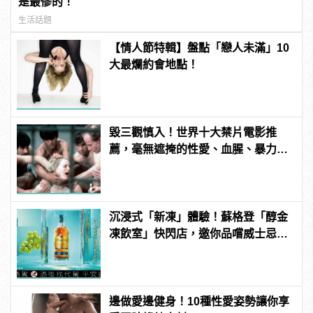
是最慘的！
生活話題
【情人節特輯】盤點「戀人未滿」10
大最爛約會地點！
毀三觀慎入！世界十大禁片電影推
薦，毫無遮掩的性愛、血腥、暴力、
噁心到極致！
沉浸式「新凍」體驗！蘇格登「醇金
凍飲室」快閃店，邀你品嚐威士忌凍
飲滋味
邊做愛邊健身！10種性愛姿勢讓你享