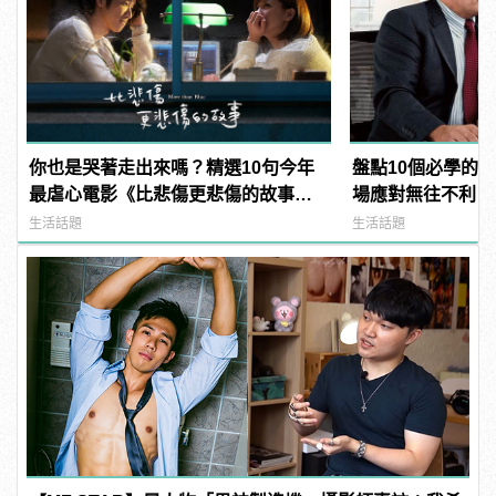
你也是哭著走出來嗎？精選10句今年
盤點10個必學的
最虐心電影《比悲傷更悲傷的故事》
場應對無往不利！
超催淚對白
生活話題
生活話題