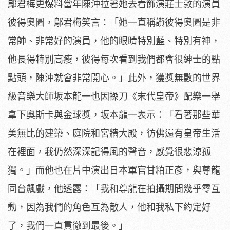
鄔君梅更爆料當年陳沖拉著她去看飾演莊士敦的演員
彼得奧圖，
鄔君梅笑言：「她一直稱讚彼得奧圖是非
常帥、非常好的演員，
他的眼睛特別藍、特別有神，
他長得特別高瘦，
彼得每次看到我們都會很紳士的點
點頭，陳沖就會非常開心。」
此外，獲獎無數的世界
級音樂大師坂本龍一也因操刀《末代皇帝》
配樂一舉
拿下奧斯卡與金球獎，坂本龍一表示：「
看著那些華
美無比的建築、庭院和宮牆大殿，
彷佛還有皇帝生活
在裡面，我仍然深深記得風的聲音，
感覺很悲涼孤
獨。」而他也在片中演出日本軍官甘粕正彥，
與尊龍
同台飆戲，他透露：「我和尊龍在拍攝期間幾乎零互
動，
因為我們的角色互為敵人，他和我私下約定好
了，
我們一直貫徹到最後。」