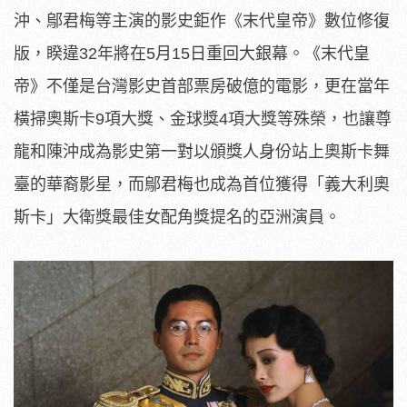
沖、鄔君梅等主演的影史鉅作《末代皇帝》數位修復
版，睽違32年將在5月15日重回大銀幕。《末代皇
帝》不僅是台灣影史首部票房破億的電影，更在當年
橫掃奧斯卡9項大獎、金球獎4項大獎等殊榮，也讓尊
龍和陳沖成為影史第一對以頒獎人身份站上奧斯卡舞
臺的華裔影星，而鄔君梅也成為首位獲得「義大利奧
斯卡」大衛獎最佳女配角獎提名的亞洲演員。