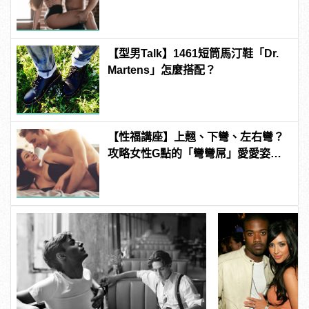
【型男Talk】1461短筒馬汀鞋「Dr.
Martens」怎麼搭配？
【性福講座】上翹、下彎、左右彎？
攻略女性G點的「彎彎屌」愛愛姿勢
推薦！ | manfashion這樣變型男