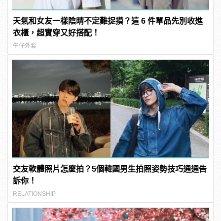
天氣和女友一樣陰晴不定難捉摸？這 6 件單品先別收進
衣櫃，超實穿又好搭配！
牛仔外套
交友軟體照片怎麼拍？5個韓國男生拍照姿勢技巧通通告
訴你！
RELATIONSHIP