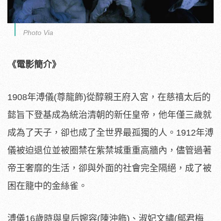
Photo Via
《電影簡介》
1908年溥儀(尊龍飾)從醇親王府入宮，
在慈禧太后的
懿旨下登基成為統治清朝的新任皇帝，
他年僅三歲就
成為了天子，卻也成了全世界最孤獨的人。1912年
溥
儀被迫退位並被圈禁在紫禁城重重高牆內，
儘管過著
帝王奢靡的生活，卻與外面的社會完全隔絕，
成了被
困在籠中的金絲雀。
溥儀16歲時與皇后婉容(陳沖飾)、淑妃文繡(鄔君梅