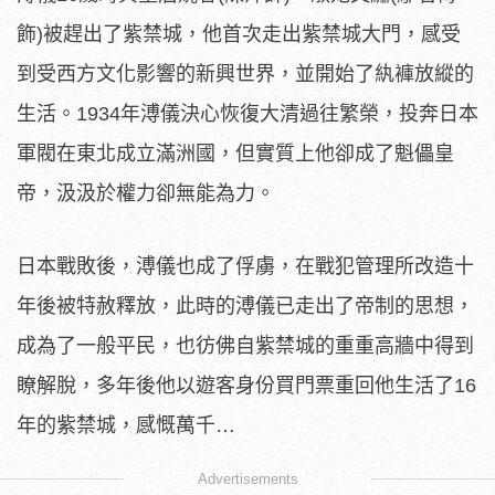
飾)被趕出
了紫禁城，他首次走出紫禁城大門，
感受
到受西方文化影響的新興世界，並開始了紈褲放縱的
生活。19
34年溥儀決心恢復大清過往繁榮，
投奔日本
軍閥在東北成立滿洲國，但實質上他卻成了魁儡皇
帝，
汲汲於權力卻無能為力。
日本戰敗後，溥儀也成了俘虜，
在戰犯管理所改造十
年後被特赦釋放，
此時的溥儀已走出了帝制的思想，
成為了一般平民，
也彷佛自紫禁城的重重高牆中得到
瞭解脫，
多年後他以遊客身份買門票重回他生活了16
年的紫禁城，
感慨萬千…
Advertisements