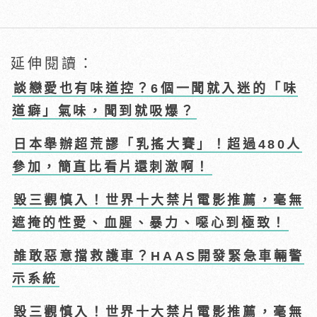
延伸閱讀：
談戀愛也有味道控？6個一聞就入迷的「味
道癖」氣味，聞到就吸爆？
日本舉辦超荒謬「乳搖大賽」！超過480人
參加，簡直比看片還刺激啊！
毀三觀慎入！世界十大禁片電影推薦，毫無
遮掩的性愛、血腥、暴力、噁心到極致！
誰敢惡意擋救護車？HAAS開發緊急車輛警
示系統
毀三觀慎入！世界十大禁片電影推薦，毫無