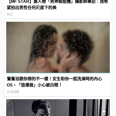
【MF STAR】晏人物「男神製造機」攝影師專訪：我希
望拍出男性任何尺度下的美
特企
鴛鴦浴跟你想的不一樣！女生和你一起洗澡時的內心
OS，「這樣做」小心被白眼！
生活話題