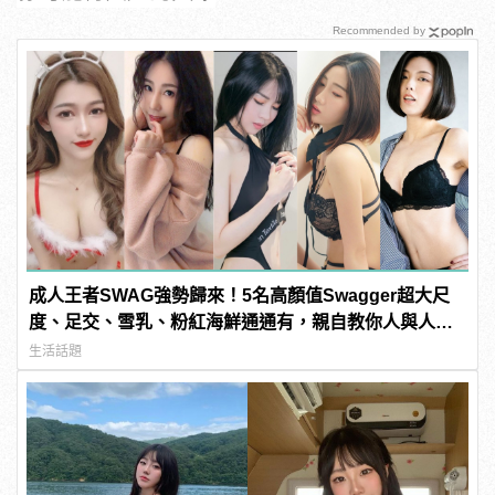
Recommended by
成人王者SWAG強勢歸來！5名高顏值Swagger超大尺
度、足交、雪乳、粉紅海鮮通通有，親自教你人與人的
連結！ | manfashion這樣變型男
生活話題