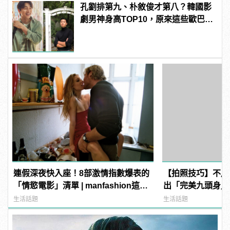
孔劉排第九、朴敘俊才第八？韓國影
劇男神身高TOP10，原來這些歐巴這
麼高！ | manfashion這樣變型男
連假深夜快入座！8部激情指數爆表的
【拍照技巧】不用
「情慾電影」清單 | manfashion這樣
出「完美九頭身」
變型男
manfashion這
生活話題
生活話題