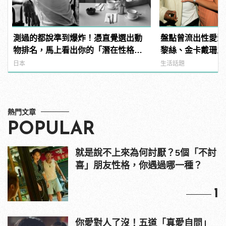
測過的都說準到爆炸！憑直覺選出動
盤點曾流出性愛影
物排名，馬上看出你的「潛在性格與
黎絲、金卡戴珊之
真面目」！
日本
生活話題
熱門文章
POPULAR
就是說不上來為何討厭？5個「不討
喜」朋友性格，你遇過哪一種？
1
你愛對人了沒！五道「真愛自問」