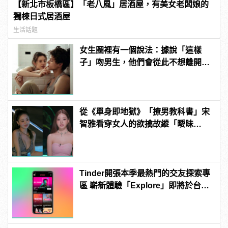
【新北市板橋區】「老八風」居酒屋，有美女老闆娘的
獨棟日式居酒屋
生活話題
女生圈裡有一個說法：據說「這樣
子」吻男生，他們會從此不想離開自
己！
從《單身即地獄》「撩男教科書」宋
智雅看穿女人的欲擒故縱「曖昧
技」！ | manfashion這樣變型男
Tinder開張本季最熱門的交友探索專
區 嶄新體驗「Explore」即將於台灣
強勢上線 | manfashion這樣變型男