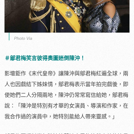
Photo Via
＃鄔君梅笑言彼得奧圖迷倒陳沖！
影壇鉅作《末代皇帝》讓陳沖與鄔君梅紅遍全球，
兩
人也因戲結下姊妹情，鄔君梅表示當年拍完戲後，
即
使她們二人分隔兩地，陳沖仍常常寫信給她，鄔君梅
說：「
陳沖是特別有才華的女演員、導演和作家，在
我合作過的演員中，
她特別能給人帶來靈感。」