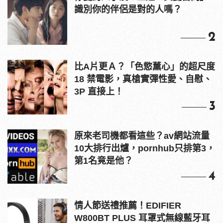
識別你的伴侶是對的人嗎？
2
比A片更Ａ？「色慾薰心」的超尺度
18 禁電影，真槍實彈性愛、自慰、
3P 直接上！
3
原來老司機都看這些？av網站流量
10大排行出爐，pornhub只排第3，
第1名竟是他？
4
情人節送禮推薦！EDIFIER
W800BT PLUS 耳罩式無線藍牙耳