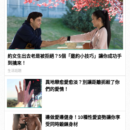
約女生出去老是被拒絕？5個「邀約小技巧」讓你成功手
到擒來！
生活話題
異地戀愈愛愈淡？別讓距離扼殺了你
們的愛情！
邊做愛邊健身！10種性愛姿勢讓你享
受同時鍛鍊身材