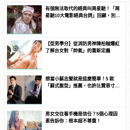
有個無法取代的經典叫周星馳！「周
星馳10大電影經典台詞」回顧，別說
不記得了！
【型男學分】從消防男神陳柏翰爆紅
了解台女對「帥氣」的重新定義
想當小蘇志燮就是這麼簡單！5 款
「蘇式髮型」推薦，也許比贊恩寸頭
更適合你！
男女交往看手機是信任？5個心理因
素告訴你：根本超不尊重！