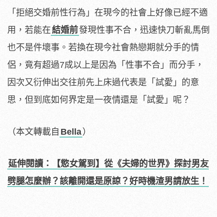
「拒絕交婚前性行為」在現今的社會上好像已經不適
用，若能在
結婚前
發現性事不合，迅速快刀斬亂馬倒
也不是件壞事。若換在現今社會熱戀期就分手的情
侶，竟有超過7成以上是因為「性事不合」而分手，
因次又衍伸出交往前先上床過代表是「試愛」的意
思，但到底如何界定是一夜情還是「試愛」呢？
（本文轉載自
Bella
）
延伸閱讀：【慾女駕到】從《夫婦的世界》探討男友
劈腿怎麼辦？該離開還是原諒？好時機渣男請放生！