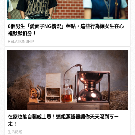
6個男生「愛面子NG情況」盤點，這些行為讓女生在心
裡默默扣分！
RELATIONSHIP
在家也能自製威士忌！這組蒸餾器讓你天天喝到ㄎㄧ
ㄤ！
生活話題