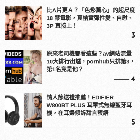
比A片更Ａ？「色慾薰心」的超尺度
18 禁電影，真槍實彈性愛、自慰、
3P 直接上！
3
原來老司機都看這些？av網站流量
10大排行出爐，pornhub只排第3，
第1名竟是他？
4
情人節送禮推薦！EDIFIER
W800BT PLUS 耳罩式無線藍牙耳
機，在耳邊傾訴甜言蜜語
5