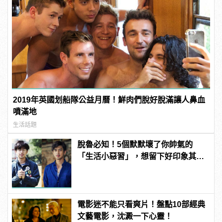
2019年英國划船隊公益月曆！鮮肉們脫好脫滿讓人鼻血
噴滿地
生活話題
脫魯必知！5個默默壞了你帥氣的
「生活小惡習」，想留下好印象其實
很簡單！
電影迷不能只看爽片！盤點10部經典
文藝電影，沈澱一下心靈！