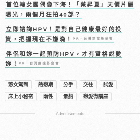
首位韓女團偶像下海！「蔡昇夏」天價片酬
曝光，兩個月狂拍40部？
立即諮詢HPV！是對自己健康最好的投
資，把握現在不嫌晚！
PR・台灣癌症基金會
伴侶和妳一起預防HPV，才有資格說愛
妳！
PR・台灣癌症基金會
慾女駕到
熱戀期
分手
交往
試愛
床上小秘密
兩性
暈船
戀愛微講座
Advertisements