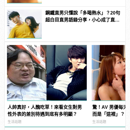
鋼鐵直男只懂說「多喝熱水」？20句
超白目直男語錄分享，小心成了直男
癌重症患者！
人帥真好，人醜吃草！來看女生對男
驚！AV 男優每
性外表的差別待遇到底有多明顯？
而是「這裡」？ | m
型男
生活話題
生活話題