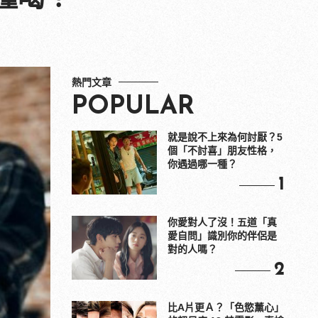
熱門文章
POPULAR
就是說不上來為何討厭？5
個「不討喜」朋友性格，
你遇過哪一種？
1
你愛對人了沒！五道「真
愛自問」識別你的伴侶是
對的人嗎？
2
比A片更Ａ？「色慾薰心」