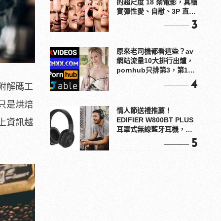
的超尺度 18 禁電影，真槍
實彈性愛、自慰、3P 直接
上！
3
原來老司機都看這些？av
網站流量10大排行出爐，
pornhub只排第3，第1名
竟是他？
4
附解碼工
只是烘焙
情人節送禮推薦！
EDIFIER W800BT PLUS
上資訊越
耳罩式無線藍牙耳機，在
耳邊傾訴甜言蜜語
5