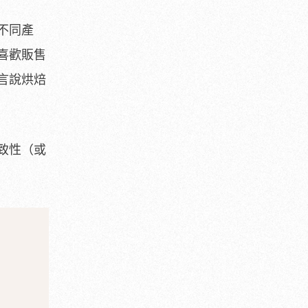
不同產
喜歡販售
言說烘焙
致性（或