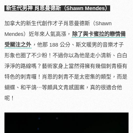
新生代男神 肖恩曼德斯（Shawn Mendes）
加拿大的新生代創作才子肖恩曼德斯（Shawn
Mendes）近年來人氣高漲，
除了與卡蜜拉的戀情備
受關注之外
，他那 188 公分、斯文暖男的音樂才子
形象也圈了不少粉！不過你以為他是走小清新、白白
淨淨的路線嗎？藝術家身上當然得擁有幾個刺青極有
特色的刺青囉！肖恩的刺青不是太密集的類型，而是
蝴蝶、和平鴿⋯等頗具文青感圖案，真的很適合他
呢！