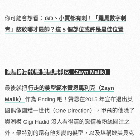
你可能會想看：
GD、小賈都有刺！「羅馬數字刺
青」該紋哪才最帥？這 5 個部位或許是最佳位置
濃眉帥哥代表 贊恩馬利克（Zayn Malik）
最後就把
行走的髮型範本贊恩馬利克（Zayn
Malik）
作為 Ending 吧！贊恩在2015 年宣布退出英
國偶像團體一世代（One Direction），單飛的他除了
與潮模 Gigi Hadid 沒人看得清的戀情被粉絲關注之
外，最特別的還有他多變的髮型，以及堪稱媲美貝克