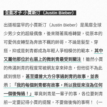
全能才子 小賈斯汀（Justin Bieber）
出道相當早的小賈斯汀（Justin Bieber）是風靡全球
少男少女的超級偶像，後來隨著風格轉變，從原本的
可愛俏皮轉型為奔放不羈的帥哥，不論是髮型、穿
搭，抑或是刺青都成為年輕人爭相模仿的範本，
其中
又屬他那位於右眉上的微刺青最受到關注
！雖然小賈
的佈滿刺青的程度常被網友拿來碎念，但他從不為此
感到憤怒，
甚至還曾大方分享過刺青的故事，並表
示：「我的每個刺青都有故事，所以我從來沒為任何
一個後悔過！」
畢竟刺青是一輩子的事，各位要刺青
前一定要記得小賈的提醒，不要做後悔的事啊！（一