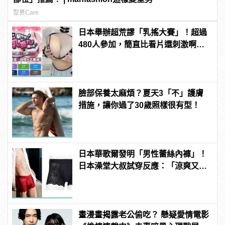
型男Care
日本舉辦超荒謬「乳搖大賽」！超過
480人參加，簡直比看片還刺激啊！ |
manfashion這樣變型男
臉部保養太麻煩？夏天3「不」護膚
措施，讓你過了30歲照樣很有型！
日本華歌爾發明「男性蕾絲內褲」！
日本澡堂大叔試穿反應：「涼爽又透
氣！」
畫漫畫揭露老公偷吃？ 懸疑愛情電影