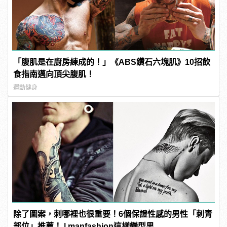
「腹肌是在廚房練成的！」《ABS鑽石六塊肌》10招飲
食指南邁向頂尖腹肌！
運動健身
除了圖案，刺哪裡也很重要！6個保證性感的男性「刺青
部位」推薦！ | manfashion這樣變型男