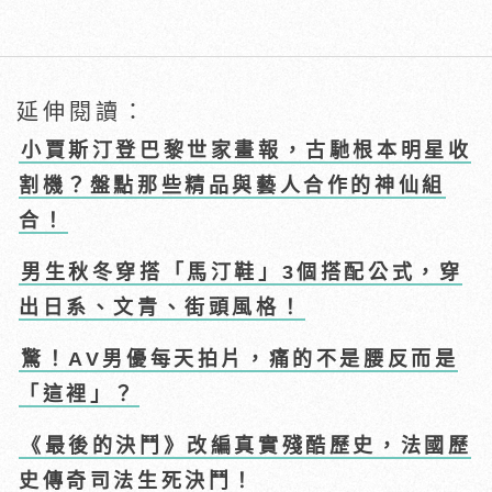
延伸閱讀：
小賈斯汀登巴黎世家畫報，古馳根本明星收
割機？盤點那些精品與藝人合作的神仙組
合！
男生秋冬穿搭「馬汀鞋」3個搭配公式，穿
出日系、文青、街頭風格！
驚！AV男優每天拍片，痛的不是腰反而是
「這裡」？
《最後的決鬥》改編真實殘酷歷史，法國歷
史傳奇司法生死決鬥！