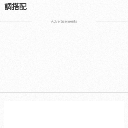
調搭配
Advertisements