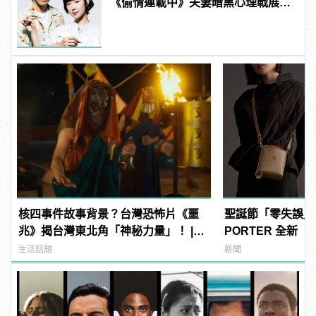
《偷情連載中》夫妻暗黑心理戰展
開！
核四事件故事背景？台灣恐怖片《噩
聖誕節「零失誤」
兆》揭台灣東北角「神秘力量」！ |
PORTER 全新「
manfashion這樣變型男
款好看又實用！
生活話題
新聞