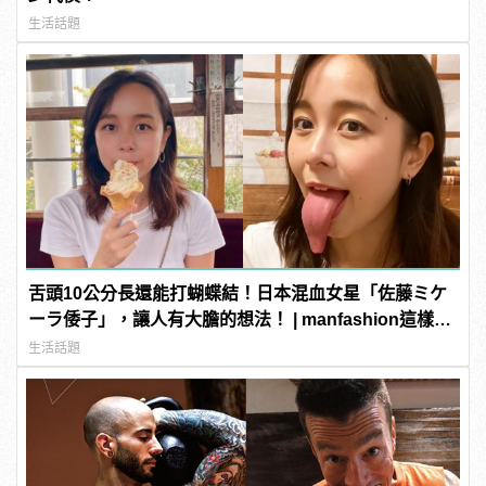
生活話題
舌頭10公分長還能打蝴蝶結！日本混血女星「佐藤ミケ
ーラ倭子」，讓人有大膽的想法！ | manfashion這樣變
型男
生活話題