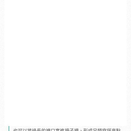
也可以將過長的褲口塞進襪子裡，形成另類穿搭亮點