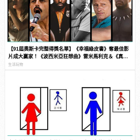
【91屆奧斯卡完整得獎名單】《幸福綠皮書》奪最佳影
片成大贏家！《波西米亞狂想曲》雷米馬利克＆《真
寵》奧莉薇亞柯爾曼封影帝影后！
生活玩物