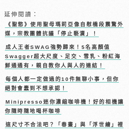
延伸閱讀：
《聖慾》使用聖母瑪莉亞像自慰橋段震驚外
媒，宗教團體抗議「停止褻瀆」！
成人王者SWAG強勢歸來！5名高顏值
Swagger超大尺度、足交、雪乳、粉紅海
鮮通通有，親自教你人與人的連結！
每個人都一定做過的10件無聊小事，但你
絕對會蠢到不想承認！
Minipresso迷你濃縮咖啡機！好的相機讓
你隨時隨地喝杯咖啡
這尺寸不合法吧？「春畫」與「浮世繪」裡