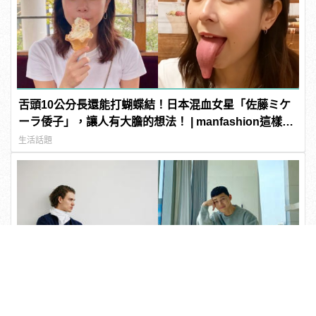
舌頭10公分長還能打蝴蝶結！日本混血女星「佐藤ミケ
ーラ倭子」，讓人有大膽的想法！ | manfashion這樣變
型男
生活話題
歐巴下面也是高顏值！朴敘俊棉褲穿搭 2 Tips 公布，網