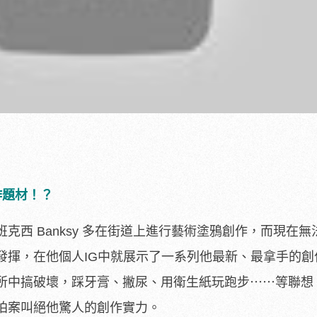
作題材！？
克西 Banksy 多在街道上進行藝術塗鴉創作，而現在無
發揮，在他個人IG中就展示了一系列他最新、最拿手的創
所中搞破壞，踩牙膏、撇尿、用衛生紙玩跑步⋯⋯等聯想
拍案叫絕他驚人的創作實力。