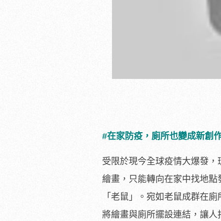
#在家防疫，廁所也變成新創
受限於現今全球疫情大爆發，班
繪畫，只能轉向在家中找地點
「老鼠」。宛如老鼠成群在廁
將繪畫與廁所擺設連結，讓人