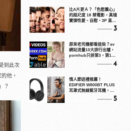
比A片更Ａ？「色慾薰心」
的超尺度 18 禁電影，真槍
實彈性愛、自慰、3P 直接
上！
3
原來老司機都看這些？av
網站流量10大排行出爐，
pornhub只排第3，第1名
竟是他？
4
受到此次
家的他，
情人節送禮推薦！
EDIFIER W800BT PLUS
」？
耳罩式無線藍牙耳機，在
耳邊傾訴甜言蜜語
5