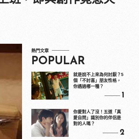
熱門文章
POPULAR
就是說不上來為何討厭？5
個「不討喜」朋友性格，
你遇過哪一種？
1
你愛對人了沒！五道「真
愛自問」識別你的伴侶是
對的人嗎？
2