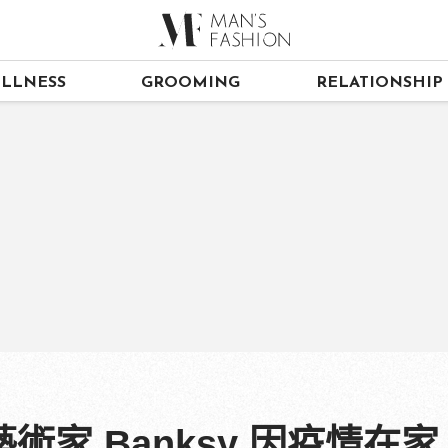
LLNESS
GROOMING
RELATIONSHIP
術家 Banksy 因疫情在