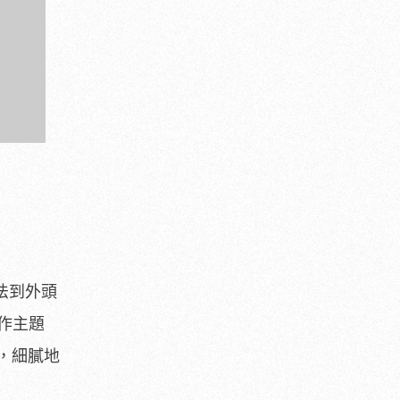
法到外頭
作主題
，細膩地