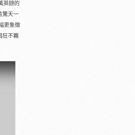
萬英鎊的
！這驚天一
幅更象徵
其猖狂不羈