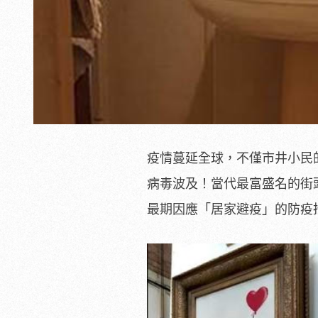
疫情蔓延全球，不僅市井小民
病毒波及！當代最富盛名的街頭
最期因應「居家避疫」的防疫