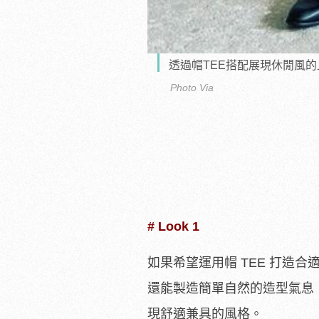
透過帽TEE搭配展現休閒風
Photo Via
# Look 1
如果希望運用帽 TEE 打造
還能製造簡單自然的造型氣息，
現舒適兼具的風格。