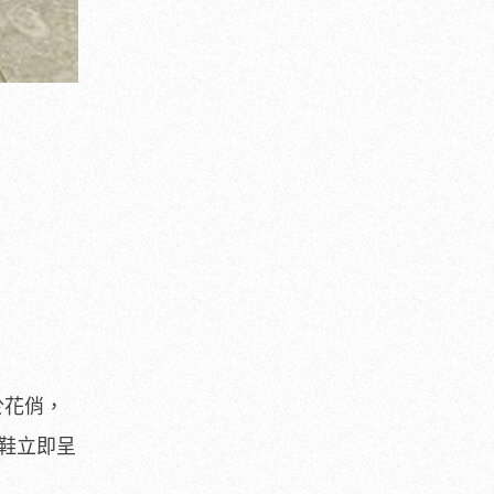
於花俏，
布鞋立即呈