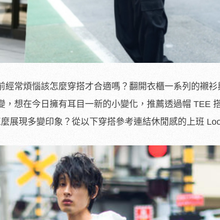
前經常煩惱該怎麼穿搭才合適嗎？翻開衣櫃一系列的襯衫與
，想在今日擁有耳目一新的小變化，推薦透過帽 TEE 
怎麼展現多變印象？從以下穿搭參考連結休閒感的上班 Loo