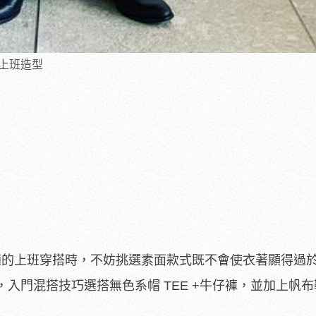
的上班造型
合適的上班穿搭時，不妨挑選素面款式既不會使衣著顯得過
入門混搭技巧選搭無色系帽 TEE +牛仔褲，並加上帆