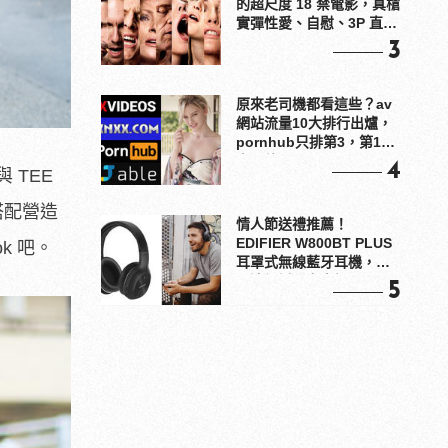
的超尺度 18 禁電影，真槍
實彈性愛、自慰、3P 直接
上！
3
原來老司機都看這些？av
網站流量10大排行出爐，
pornhub只排第3，第1名
竟是他？
4
 TEE
搭配營造
情人節送禮推薦！
EDIFIER W800BT PLUS
k 吧。
耳罩式無線藍牙耳機，在
耳邊傾訴甜言蜜語
5