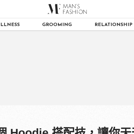
LLNESS
GROOMING
RELATIONSHIP
 Hoodie 搭配技，讓你