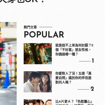
熱門文章
POPULAR
就是說不上來為何討厭？5
個「不討喜」朋友性格，
你遇過哪一種？
1
你愛對人了沒！五道「真
愛自問」識別你的伴侶是
對的人嗎？
2
比A片更Ａ？「色慾薰心」