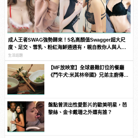
成人王者SWAG強勢歸來！5名高顏值Swagger超大尺
度、足交、雪乳、粉紅海鮮通通有，親自教你人與人的
連結！ | manfashion這樣變型男
生活話題
【MF放映室】全球最難訂位的餐廳
《鬥牛犬:米其林帝國》兄弟主廚傳奇
揭秘
盤點曾流出性愛影片的歐美明星，芭
黎絲、金卡戴珊之外還有誰？