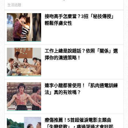
生活話題
接吻高手怎麼當？3招「秘技傳授」
輕鬆俘虜女性
工作上總是說錯話？依照「關係」選
擇你的溝通策略！
連李小龍都曾使用！「肌肉通電訓練
法」真的有效嗎？
療傷推薦！5首超催淚電影主題曲
「失戀悲歌」，痛過哭過才會好起