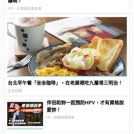
嫌晚！
PR・台灣癌症基金會
台北早午餐「坐坐咖啡」，在老屋裡吃九層塔三明治！
生活話題
伴侶和妳一起預防HPV，才有資格說
愛妳！
PR・台灣癌症基金會