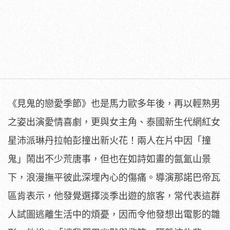
《見鬼的戀愛季節》也是馬力歐多年後，
再以輕熟男
之姿出演愛情喜劇，更與女主角、
泰國新生代網紅女
星沛派琳丹拉帕彭撞出新火花！兩人在片中因「
撞
鬼」鬧出不少荒唐事，但也在如詩如畫的氤氳山景
下，
浪漫撫平彼此深埋內心的傷痛。導演那諾巴帝瓦
區肯表示，
他發覺選擇淡季出遊的旅客，常代表這群
人試圖逃離生活中的煩憂，
因而令他發想出電影的雛