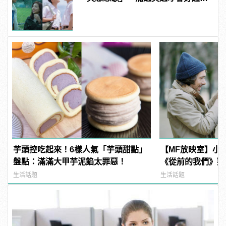
來！
芋頭控吃起來！6樣人氣「芋頭甜點」
【MF放映室】小
盤點：滿滿大甲芋泥餡太罪惡！
《從前的我們》窺
感情世界
生活話題
生活話題