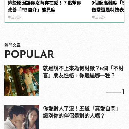
這些原因讓你沒有存在感！７點幫你
9個超高難度「性
改善「FB自介」能見度
做愛還是特技表演？ |
樣變型男
生活話題
生活話題
熱門文章
POPULAR
就是說不上來為何討厭？5個「不討
喜」朋友性格，你遇過哪一種？
1
你愛對人了沒！五道「真愛自問」
識別你的伴侶是對的人嗎？