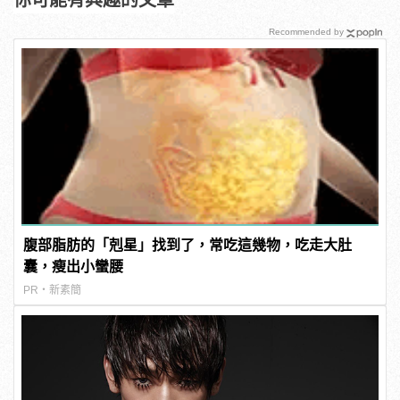
Recommended by
腹部脂肪的「剋星」找到了，常吃這幾物，吃走大肚
囊，瘦出小蠻腰
PR・新素簡