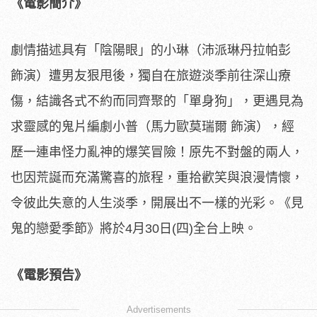
《電影簡介》
劇情描述具有「陰陽眼」的小琳（沛派琳丹拉帕彭
飾演）遭男友狠甩後，獨自在旅遊淡季前往深山療
傷，
結識各式不約而同齊聚的「單身狗」，
更遇見為
求靈感的鬼片編劇小普（馬力歐莫瑞爾 飾演），經
歷一連串怪力亂神的爆笑冒險！原先不對盤的兩人，
也因荒誕而充滿驚喜的旅程，重拾歡笑與浪漫情懷，
令彼此失意的人生淡季，開展出不一樣的光彩。《見
鬼的戀愛季節》將於4月30日(四)全台上映。
《電影預告》
Advertisements