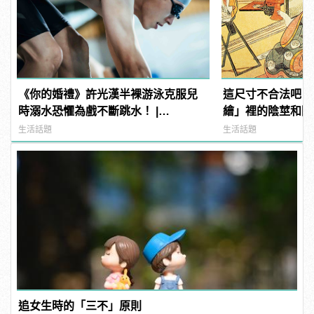
《你的婚禮》許光漢半裸游泳克服兒
這尺寸不合法吧？
時溺水恐懼為戲不斷跳水！ |
繪」裡的陰莖和陰
manfashion這樣變型男
生活話題
生活話題
追女生時的「三不」原則