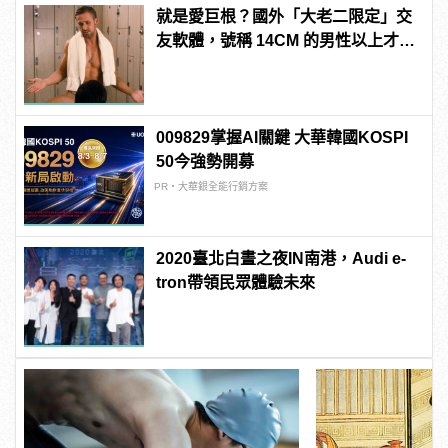
就是愛巨根？國外「大老二限定」交
友軟體，號稱 14CM 的男性以上才給
過？
009829掌握AI關鍵 大華韓國KOSPI
50今強勢開募
PR・大華銀全能行銷方案
2020臺北白晝之夜IN南港，Audi e-
tron帶領民眾體驗未來