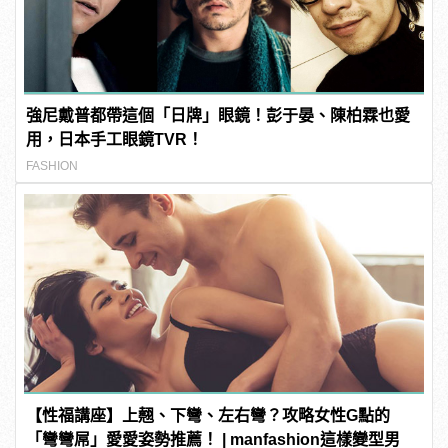
強尼戴普都帶這個「日牌」眼鏡！彭于晏、陳柏霖也愛
用，日本手工眼鏡TVR！
FASHION
【性福講座】上翹、下彎、左右彎？攻略女性G點的
「彎彎屌」愛愛姿勢推薦！ | manfashion這樣變型男