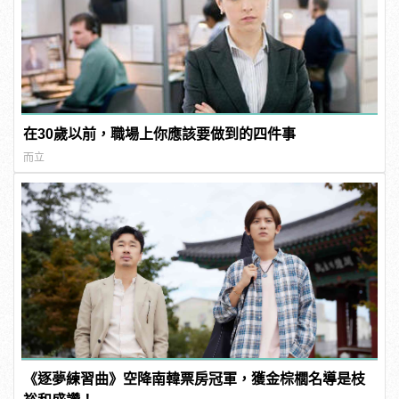
在30歲以前，職場上你應該要做到的四件事
而立
《逐夢練習曲》空降南韓票房冠軍，獲金棕櫚名導是枝