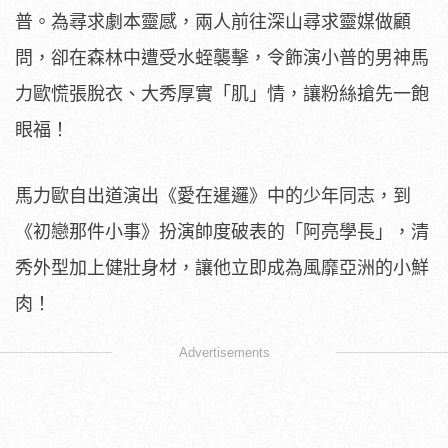
普。為尋求劇本靈感，
兩人前往深山尋求靈媒做顧
問，卻在森林中遭受水蛭襲擊，
令飾演小普的男神馬
力歐慌張脫衣、大秀厚實「肌」情，
讓粉絲搶先一飽
眼福！
馬力歐自出道演出《愛在暹邏》中的少年同志，到
《初戀那件小事》
扮演帥度破表的「阿亮學長」，清
秀外型加上健壯身材，
讓他立即成為風靡亞洲的小鮮
肉！
Advertisements