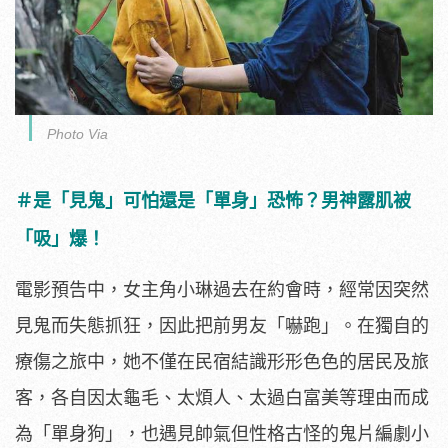
Photo Via
＃是「見鬼」可怕還是「單身」恐怖？男神露肌被
「吸」爆！
電影預告中，女主角小琳過去在約會時，
經常因突然
見鬼而失態抓狂，因此把前男友「嚇跑」。
在獨自的
療傷之旅中，她不僅在民宿結識形形色色的居民及旅
客，
各自因太龜毛、太煩人、太過白富美等理由而成
為「單身狗」，
也遇見帥氣但性格古怪的鬼片編劇小