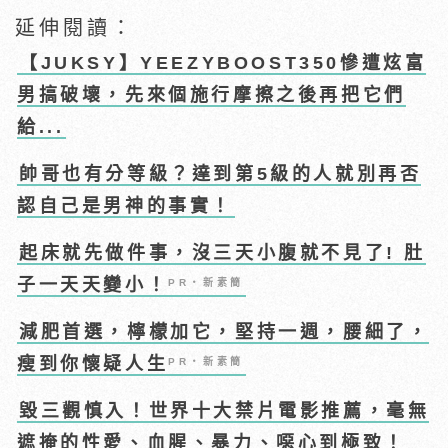
延伸閱讀：
【JUKSY】YEEZYBOOST350慘遭炫富
男搞破壞，先來個施行摩擦之後再把它們
給...
帥哥也有分等級？達到第5級的人就別再否
認自己是男神的事實！
起床就先做件事，沒三天小腹就不見了! 肚
子一天天變小！
PR・新素簡
減肥首選，檸檬加它，堅持一週，腰細了，
瘦到你懷疑人生
PR・新素簡
毀三觀慎入！世界十大禁片電影推薦，毫無
遮掩的性愛、血腥、暴力、噁心到極致！