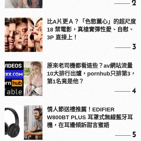
2
比A片更Ａ？「色慾薰心」的超尺度
18 禁電影，真槍實彈性愛、自慰、
3P 直接上！
3
原來老司機都看這些？av網站流量
10大排行出爐，pornhub只排第3，
第1名竟是他？
4
情人節送禮推薦！EDIFIER
W800BT PLUS 耳罩式無線藍牙耳
機，在耳邊傾訴甜言蜜語
5