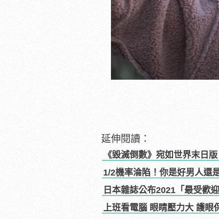
延伸閱讀：
《毀滅倒數》宛如世界末日版
1/2機率淪陷！你是好男人還
日本雜誌公布2021「最受歡
上班看電腦 眼睛壓力大 護