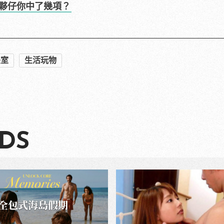
夥仔你中了幾項？
映室
生活玩物
DS