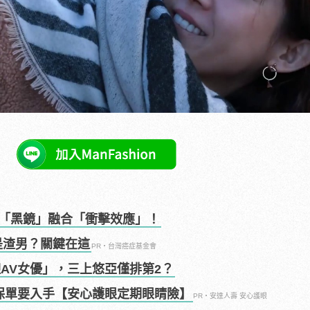
「黑鏡」融合「衝擊效應」！
是渣男？關鍵在這
PR・台灣癌症基金會
迎AV女優」，三上悠亞僅排第2？
眼保單要入手【安心護眼定期眼睛險】
PR・安達人壽 安心護眼