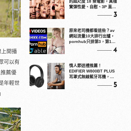
的超尺度 18 禁電影，真槍
實彈性愛、自慰、3P 直接
上！
3
原來老司機都看這些？av
網站流量10大排行出爐，
pornhub只排第3，第1名
竟是他？
4
線上開播
眾可以有
情人節送禮推薦！
EDIFIER W800BT PLUS
能推薦優
耳罩式無線藍牙耳機，在
耳邊傾訴甜言蜜語
是年輕世
5
」