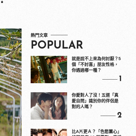
熱門文章
POPULAR
就是說不上來為何討厭？5
個「不討喜」朋友性格，
你遇過哪一種？
1
你愛對人了沒！五道「真
愛自問」識別你的伴侶是
對的人嗎？
2
比A片更Ａ？「色慾薰心」