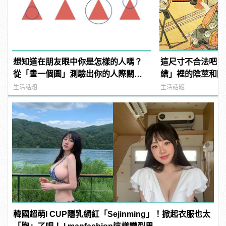
想知道在朋友眼中你是怎樣的人嗎？
這尺寸不合法吧？
從「畫一個圓」測驗出你的人際關
繪」裡的陰莖和陰
係！
生活話題
生活話題
韓國超萌I CUP隱乳網紅「Sejinming」！掀起衣服也太