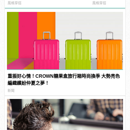
manfashion這樣變型男
風格穿搭
風格穿搭
重振好心情！CROWN糖果盒旅行箱時尚換季 大勢亮色
編織繽紛仲夏之夢！
新聞