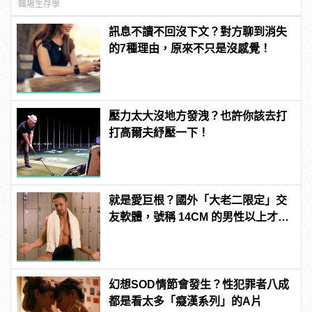
職場生存學
訊息不讀不回沒下文？對方聊到消失
的7種理由，原來不只是沒感覺！
壓力太大沒地方發洩？也許你該去打
打高爾夫紓壓一下！
就是愛巨根？國外「大老二限定」交
友軟體，號稱 14CM 的男性以上才給
過？
幻想SOD情節會發生？性犯罪者八成
都是看太多「癡漢系列」的A片