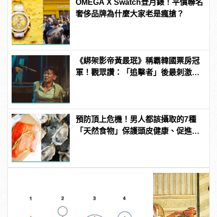
OMEGA X Swatch登月錶！平價聯名
奢侈品牌為什麼大家老是瘋搶？
《綁架影帝黃晸珉》稱霸韓國票房冠
軍！觀眾讚：「追擊者」後最刺激的
驚悚電影！ | manfashion這樣變型男
預防頂上危機！男人都該攝取的7種
「天然食物」保護頭皮健康、促進生
髮！