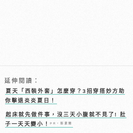
延伸閱讀：
夏天「西裝外套」怎麼穿？3招穿搭妙方助
你擊退炎炎夏日！
起床就先做件事，沒三天小腹就不見了! 肚
子一天天變小！
PR・新素簡