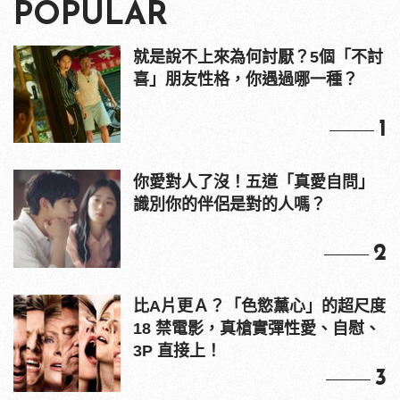
POPULAR
就是說不上來為何討厭？5個「不討
喜」朋友性格，你遇過哪一種？
1
你愛對人了沒！五道「真愛自問」
識別你的伴侶是對的人嗎？
2
比A片更Ａ？「色慾薰心」的超尺度
18 禁電影，真槍實彈性愛、自慰、
3P 直接上！
3