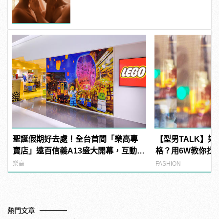
聖誕假期好去處！全台首間「樂高專
【型男TALK】
賣店」遠百信義A13盛大開幕，互動設
格？用6W教你找
施等你來體驗！
LOOK！
樂高
FASHION
熱門文章