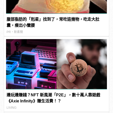
腹部脂肪的「剋星」找到了，常吃這幾物，吃走大肚
囊，瘦出小蠻腰
PR・新素簡
邊玩邊賺錢？NFT 新風潮「P2E」，數十萬人靠遊戲
《Axie Infinity》賺生活費！？
LIVING