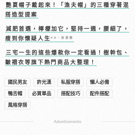
艷夏帽子戴起來！「漁夫帽」的三種穿著混
搭造型提案
減肥首選，檸檬加它，堅持一週，腰細了，
瘦到你懷疑人生
PR・新素簡
三宅一生的這些爆款你一定看過！樹幹包、
皺褶衣等旗下熱門商品大整理！
國民男友
許光漢
私服穿搭
懶人必備
鴨舌帽
必買單品
搭配技巧
配件搭配
風格穿搭
Advertisements