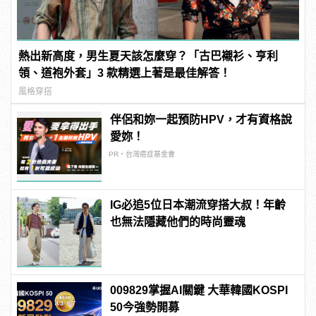
熱出新高度，男生夏天該怎麼穿？「古巴襯衫、亨利
領、道袍外套」3 款精選上著是最佳解答！
風格穿搭
伴侶和妳一起預防HPV，才有資格說
愛妳！
PR・台灣癌症基金會
IG必追5位日本潮流穿搭大叔！年齡
也無法隱藏他們的時尚靈魂
009829掌握AI關鍵 大華韓國KOSPI
50今強勢開募