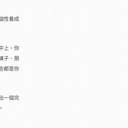
個性養成
中上，你
褲子、朋
些都是你
出一個完
。