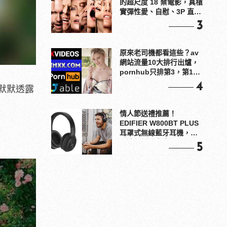
的超尺度 18 禁電影，真槍
實彈性愛、自慰、3P 直接
上！
3
原來老司機都看這些？av
網站流量10大排行出爐，
pornhub只排第3，第1名
竟是他？
4
默默透露
情人節送禮推薦！
EDIFIER W800BT PLUS
耳罩式無線藍牙耳機，在
耳邊傾訴甜言蜜語
5