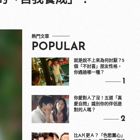
熱門文章
POPULAR
就是說不上來為何討厭？5
個「不討喜」朋友性格，
你遇過哪一種？
1
你愛對人了沒！五道「真
愛自問」識別你的伴侶是
對的人嗎？
2
比A片更Ａ？「色慾薰心」