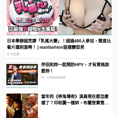
日本舉辦超荒謬「乳搖大賽」！超過480人參加，簡直比
看片還刺激啊！ | manfashion這樣變型男
生活話題
伴侶和妳一起預防HPV，才有資格說
愛妳！
PR・台灣癌症基金會
當年的《神鬼傳奇》演員現在都怎麼
樣了？印和闐一樣帥，布蘭登費雪大
發福！