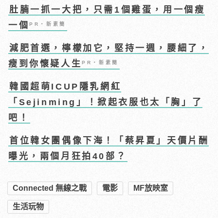
肚腩一抓一大把，只需1個雞蛋，用一個瘦
一個
PR・新素簡
減肥首選，檸檬加它，堅持一週，腰細了，
瘦到你懷疑人生
PR・新素簡
韓國超萌ICUP隱乳網紅
「Sejinming」！掀起衣服也太「胸」了
吧！
首位韓女團偶像下海！「蔡昇夏」天價片酬
曝光，兩個月狂拍40部？
Connected 無線之戰
電影
MF放映室
生活玩物