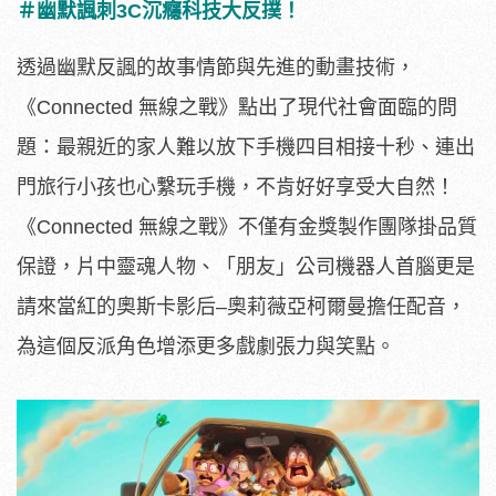
＃幽默諷刺3C沉癮科技大反撲！
透過幽默反諷的故事情節與先進的動畫技術，
《Connected 無線之戰》點出了現代社會面臨的問
題：
最親近的家人難以放下手機四目相接十秒、
連出
門旅行小孩也心繫玩手機，不肯好好享受大自然！
《Conne
cted 無線之戰》不僅有金獎製作團隊掛品質
保證，片中靈魂人物、「
朋友」公司機器人首腦更是
請來當紅的奧斯卡影后–
奧莉薇亞柯爾曼擔任配音，
為這個反派角色增添更多戲劇張力與笑點。