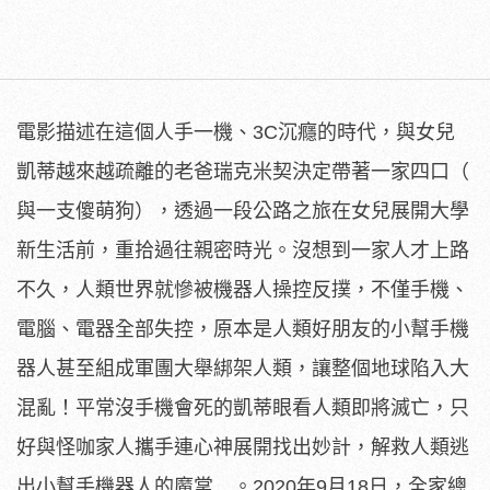
電影描述在這個人手一機、3C沉癮的時代，
與女兒
凱蒂越來越疏離的老爸瑞克米契決定帶著一家四口（
與一支傻萌狗），透過一段公路之旅在女兒展開大學
新生活前，
重拾過往親密時光。沒想到一家人才上路
不久，
人類世界就慘被機器人操控反撲，不僅手機、
電腦、電器全部失控，
原本是人類好朋友的小幫手機
器人甚至組成軍團大舉綁架人類，
讓整個地球陷入大
混亂！平常沒手機會死的凱蒂眼看人類即將滅亡，
只
好與怪咖家人攜手連心神展開找出妙計，
解救人類逃
出小幫手機器人的魔掌…。2020年9月18日，全家總