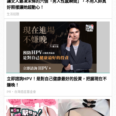
讓女人最凍未條的六個「男人性感瞬間」，不用人帥真
好照樣讓她超動心！
生活話題
立即諮詢HPV！是對自己健康最好的投資，把握現在不
嫌晚！
PR・台灣癌症基金會