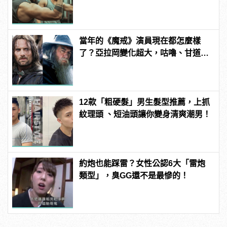
黃金時間？
當年的《魔戒》演員現在都怎麼樣
了？亞拉岡變化超大，咕嚕、甘道
夫、精靈王全都跳槽漫威啦！
12款「粗硬髮」男生髮型推薦，上抓
紋理頭 、短油頭讓你變身清爽潮男！
約炮也能踩雷？女性公認6大「雷炮
類型」，臭GG還不是最慘的！