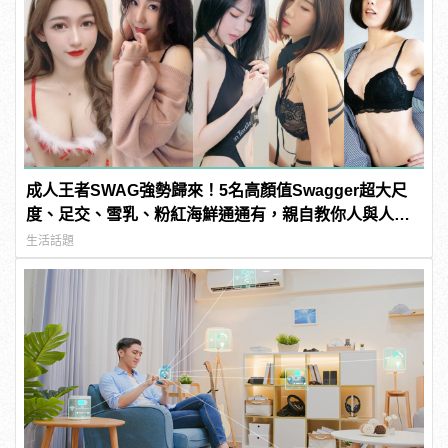
成人王者SWAG強勢歸來！5名高顏值Swagger超大尺
度、足交、雪乳、粉紅海鮮通通有，親自教你人與人的
連結！ | manfashion這樣變型男
生活話題