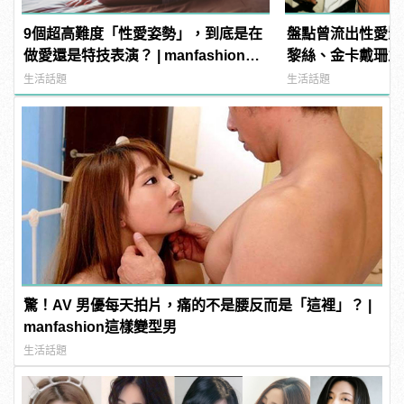
9個超高難度「性愛姿勢」，到底是在
盤點曾流出性愛影
做愛還是特技表演？ | manfashion這
黎絲、金卡戴珊之
樣變型男
生活話題
生活話題
驚！AV 男優每天拍片，痛的不是腰反而是「這裡」？ |
manfashion這樣變型男
生活話題