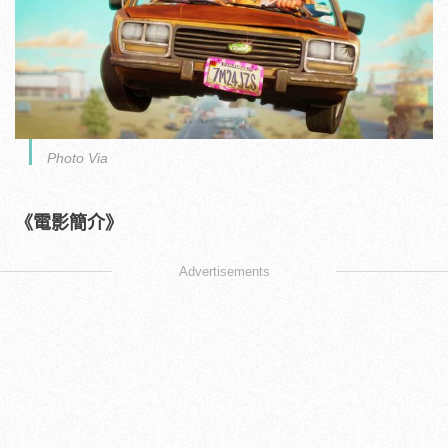
Photo Via
《電影簡介》
Advertisements