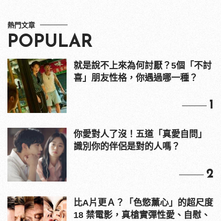
熱門文章
POPULAR
就是說不上來為何討厭？5個「不討
喜」朋友性格，你遇過哪一種？
1
你愛對人了沒！五道「真愛自問」
識別你的伴侶是對的人嗎？
2
比A片更Ａ？「色慾薰心」的超尺度
18 禁電影，真槍實彈性愛、自慰、