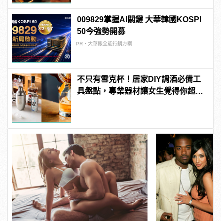
009829掌握AI關鍵 大華韓國KOSPI
50今強勢開募
PR・大華銀全能行銷方案
不只有雪克杯！居家DIY調酒必備工
具盤點，專業器材讓女生覺得你超
懂！