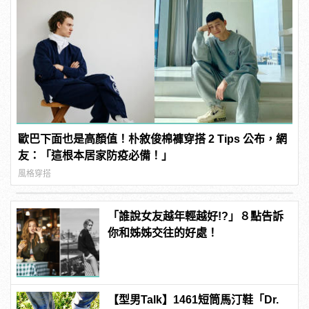
歐巴下面也是高顏值！朴敘俊棉褲穿搭 2 Tips 公布，網
友：「這根本居家防疫必備！」
風格穿搭
「誰說女友越年輕越好!?」８點告訴
你和姊姊交往的好處！
【型男Talk】1461短筒馬汀鞋「Dr.