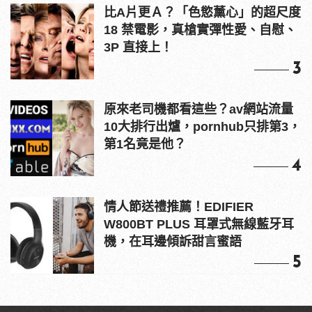
比A片更Ａ？「色慾薰心」的超尺度
18 禁電影，真槍實彈性愛、自慰、
3P 直接上！
3
原來老司機都看這些？av網站流量
10大排行出爐，pornhub只排第3，
第1名竟是他？
4
情人節送禮推薦！EDIFIER
W800BT PLUS 耳罩式無線藍牙耳
機，在耳邊傾訴甜言蜜語
5