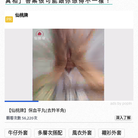
真相」答案很可能跟你想得不一樣！
仙桃牌
PR
ads by popIn
【仙桃牌】保血平丸(去羚羊角)
深入了解
觀看次數 56,220次
牛仔外套
多層次搭配
風衣外套
襯衫外套