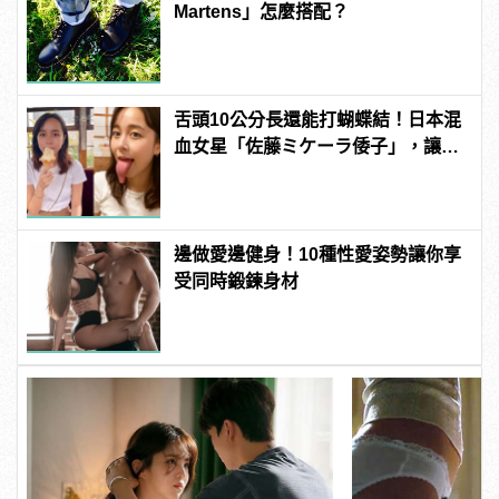
Martens」怎麼搭配？
舌頭10公分長還能打蝴蝶結！日本混
血女星「佐藤ミケーラ倭子」，讓人
有大膽的想法！ | manfashion這樣變
型男
邊做愛邊健身！10種性愛姿勢讓你享
受同時鍛鍊身材