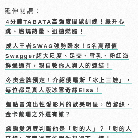
延伸閱讀：
4分鐘TABATA高強度間歇訓練！提升心
跳、燃燒熱量、迅速燃脂！
成人王者SWAG強勢歸來！5名高顏值
Swagger超大尺度、足交、雪乳、粉紅海
鮮通通有，親自教你人與人的連結！
冬奧金牌預定！介紹俄羅斯「冰上三娃」，
每位都是真人版冰雪奇緣Elsa！
盤點曾流出性愛影片的歐美明星，芭黎絲、
金卡戴珊之外還有誰？
談戀愛怎麼判斷他是「對的人」？「對的人