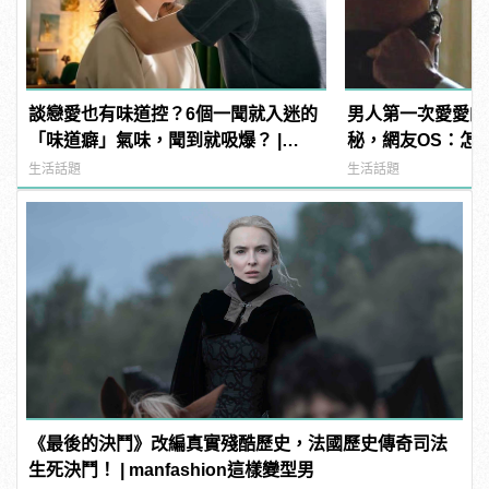
談戀愛也有味道控？6個一聞就入迷的
男人第一次愛愛的
「味道癖」氣味，聞到就吸爆？ |
秘，網友OS：怎
manfashion這樣變型男
多！？
生活話題
生活話題
《最後的決鬥》改編真實殘酷歷史，法國歷史傳奇司法
生死決鬥！ | manfashion這樣變型男