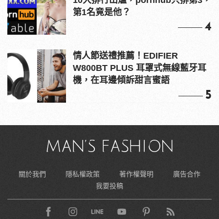
第1名竟是他？
4
情人節送禮推薦！EDIFIER
W800BT PLUS 耳罩式無線藍牙耳
機，在耳邊傾訴甜言蜜語
5
關於我們
隱私權政策
著作權聲明
廣告合作
我要投稿