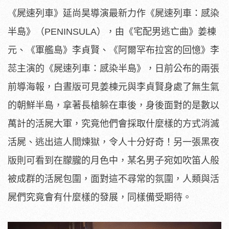
《屍速列車》延尚昊導演最新力作《屍速列車：感染
半島》（PENINSULA），由《宅配男逃亡曲》姜棟
元、《軍艦島》李貞賢、《阿爾罕布拉宮的回憶》李
蕊主演的《屍速列車：感染半島》，日前公布的兩張
前導海報，白晝版可見姜棟元與李貞賢身處了無生氣
的朝鮮半島，拿著長槍躲在車後，身後面對的是數以
萬計的活屍大軍，究竟他們會採取什麼樣的方式消滅
活屍、逃出這人間煉獄，令人十分好奇！另一張黑夜
版則可看到在朦朧的月色中，某名男子宛如吹笛人般
被成群的活屍包圍，面對這不尋常的氛圍，人類與活
屍們究竟會有什麼樣的發展，同樣備受期待。