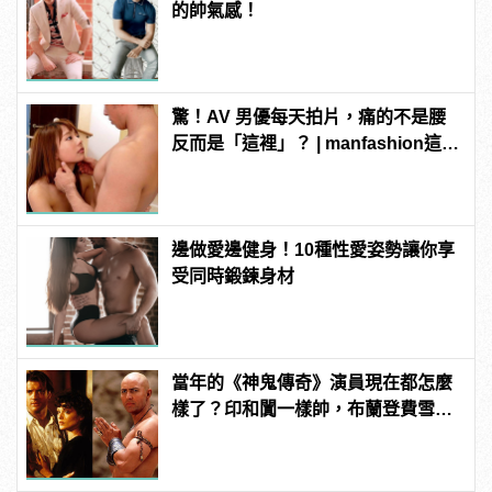
的帥氣感！
驚！AV 男優每天拍片，痛的不是腰
反而是「這裡」？ | manfashion這樣
變型男
邊做愛邊健身！10種性愛姿勢讓你享
受同時鍛鍊身材
當年的《神鬼傳奇》演員現在都怎麼
樣了？印和闐一樣帥，布蘭登費雪大
發福！