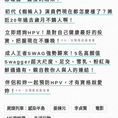
初代《蜘蛛人》演員們現在都怎麼樣了？將
近20年過去歲月不饒人啊！
立即諮詢HPV！是對自己健康最好的投
資，把握現在不嫌晚！
PR・台灣癌症基金會
成人王者SWAG強勢歸來！5名高顏值
Swagger超大尺度、足交、雪乳、粉紅海
鮮通通有，親自教你人與人的連結！
伴侶和妳一起預防HPV，才有資格說愛
妳！
PR・台灣癌症基金會
屍速列車：感染半島
姜棟元
李貞賢
電影