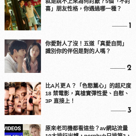
就是說不上來為何討厭？5個「不討
喜」朋友性格，你遇過哪一種？
1
你愛對人了沒！五道「真愛自問」
識別你的伴侶是對的人嗎？
2
比A片更Ａ？「色慾薰心」的超尺度
18 禁電影，真槍實彈性愛、自慰、
3P 直接上！
3
原來老司機都看這些？av網站流量
10大排行出爐，pornhub只排第3，