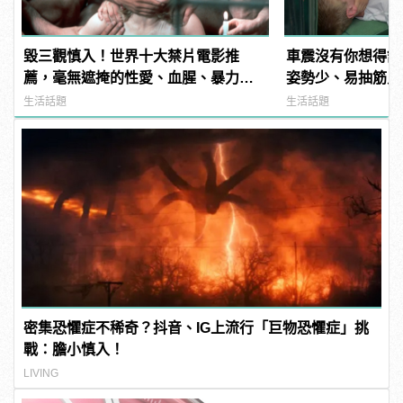
毀三觀慎入！世界十大禁片電影推
車震沒有你想得舒
薦，毫無遮掩的性愛、血腥、暴力、
姿勢少、易抽筋只是
噁心到極致！
生活話題
生活話題
密集恐懼症不稀奇？抖音、IG上流行「巨物恐懼症」挑
戰：膽小慎入！
LIVING