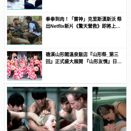
拳拳到肉！「雷神」克里斯漢斯沃 祭
出Netflix新片《驚天營救》即將上
線！
礁溪山形閣溫泉飯店『山形祭_第三
回』正式盛大展開 『山形友情』日本
氛圍感爆表！