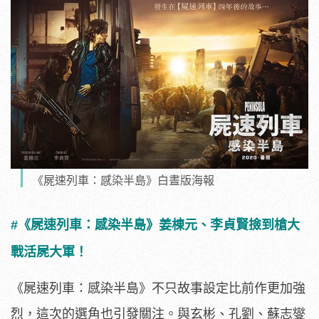
《屍速列車：感染半島》白晝版海報
#《屍速列車：感染半島》姜棟元、
李貞賢撿到槍大
戰活屍大軍！
《屍速列車：感染半島》不只故事設定比前作更加強
烈，
這次的選角也引發關注。與玄彬、孔劉、蘇志燮