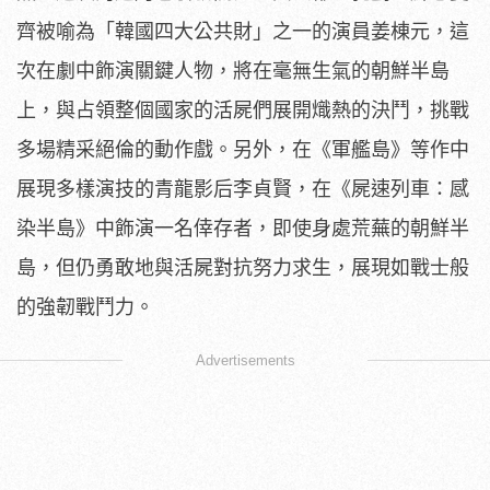
齊被喻為「
韓國四大公共財」之一的演員姜棟元，這
次在劇中飾演關鍵人物，
將在毫無生氣的朝鮮半島
上，
與占領整個國家的活屍們展開熾熱的決鬥，
挑戰
多場精采絕倫的動作戲。另外，在《軍艦島》
等作中
展現多樣演技的青龍影后李貞賢，在《屍速列車：感
染半島》
中飾演一名倖存者，即使身處荒蕪的朝鮮半
島，
但仍勇敢地與活屍對抗努力求生，展現如戰士般
的強韌戰鬥力。
Advertisements