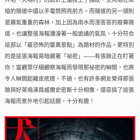
暗的隧道中還以手電筒照亮前方。
而隧道的另一頭則
是霧氣重重的森林，
加上因為雨水而溼答答的廢棄隧
道，
也讓整張海報瀰漫著一股詭譎的氣氛，十分符合
這部以「
最恐怖的靈異景點」為題材的作品。更特別
的是這張海報竟暗藏著「
祕密」——有張臉正在盯著
你！
當觀眾仔細觀察海報而發現那祕密的瞬間，
也將
令人瞬間起雞皮疙瘩。不過，
也有許多網友覺得那張
臉與好萊塢演員威爾史密斯十分相像，
還惡搞了這張
海報而意外地引起話題，十分有趣！