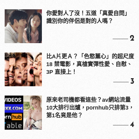
你愛對人了沒！五道「真愛自問」
識別你的伴侶是對的人嗎？
2
比A片更Ａ？「色慾薰心」的超尺度
18 禁電影，真槍實彈性愛、自慰、
3P 直接上！
3
原來老司機都看這些？av網站流量
10大排行出爐，pornhub只排第3，
第1名竟是他？
4