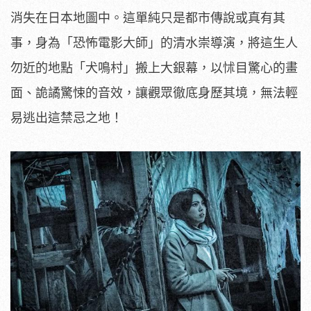
消失在日本地圖中。
這單純只是都市傳說或真有其
事，身為「恐怖電影大師」
的清水崇導演，將這生人
勿近的地點「犬鳴村」搬上大銀幕，
以怵目驚心的畫
面、詭譎驚悚的音效，讓觀眾徹底身歷其境，
無法輕
易逃出這禁忌之地！