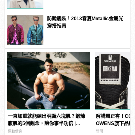
防颱靚裝！2013春夏Metallic金屬光
穿搭指南
一直加重就能練出明顯六塊肌？鍛煉
解構風正夯！CONV
腹肌的5個觀念，讓你事半功倍 |
OWENS旗下品牌
manfashion這樣變型男
推出全新「DRKS
運動健身
新聞