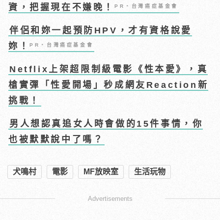
資，把握現在不嫌晚！
PR・台灣癌症基金會
伴侶和妳一起預防HPV，才有資格說愛
妳！
PR・台灣癌症基金會
Netflix上架超限制級電影《性本愛》，真
槍實彈「性愛開場」秒成網友Reaction新
挑戰！
男人想認真追女人時會做的15件事情，你
也被默默說中了嗎？
犬鳴村
電影
MF放映室
生活玩物
Advertisements