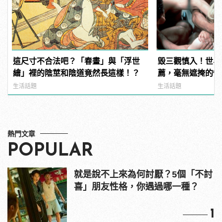
這尺寸不合法吧？「春畫」與「浮世
毀三觀慎入！世界
繪」裡的陰莖和陰道竟然長這樣！？
薦，毫無遮掩的性
噁心到極致！ | ma
生活話題
生活話題
男
熱門文章
POPULAR
就是說不上來為何討厭？5個「不討
喜」朋友性格，你遇過哪一種？
1