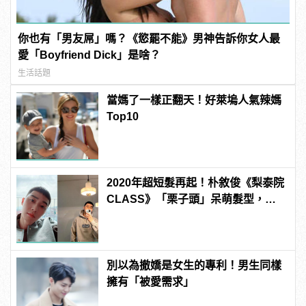
你也有「男友屌」嗎？《慾罷不能》男神告訴你女人最
愛「Boyfriend Dick」是啥？
生活話題
當媽了一樣正翻天！好萊塢人氣辣媽
Top10
2020年超短髮再起！朴敘俊《梨泰院
CLASS》「栗子頭」呆萌髮型，你
敢挑戰嗎？
別以為撤嬌是女生的專利！男生同樣
擁有「被愛需求」