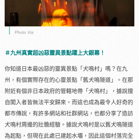
Photo Via
＃九州真實超凶惡靈異景點躍上大銀幕！
你知道日本最凶惡的靈異景點「犬鳴村」嗎？在九
州，
有個實際存在的心靈景點「舊犬鳴隧道」。
在那
附近有個非日本政府的管轄地帶「犬鳴村」，
據說擅
自闖入者皆無法平安歸來，
而這也成為最令人好奇的
都市傳說，有許多網站和社群網站，
也都分享了造訪
犬鳴村周邊的壯膽經驗。
據說犬鳴村是以舊犬鳴隧道
為起點，但現在此處已建起水壩，
因此這個村落完全