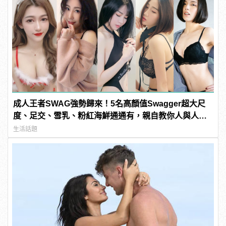
成人王者SWAG強勢歸來！5名高顏值Swagger超大尺
度、足交、雪乳、粉紅海鮮通通有，親自教你人與人的
連結！ | manfashion這樣變型男
生活話題