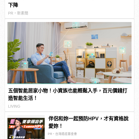
下降
PR・新素簡
五個智能居家小物！小資族也能輕鬆入手，百元價錢打
造智能生活！
LIVING
伴侶和妳一起預防HPV，才有資格說
愛妳！
PR・台灣癌症基金會