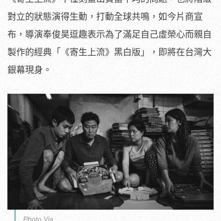
對立的狀態演得生動，打動全球共鳴，如今片商宣
布，導演奉俊昊逗趣表示為了滿足自己虛榮心而親自
製作的經典「《寄生上流》黑白版」，即將在台灣大
銀幕現身。
Photo Via