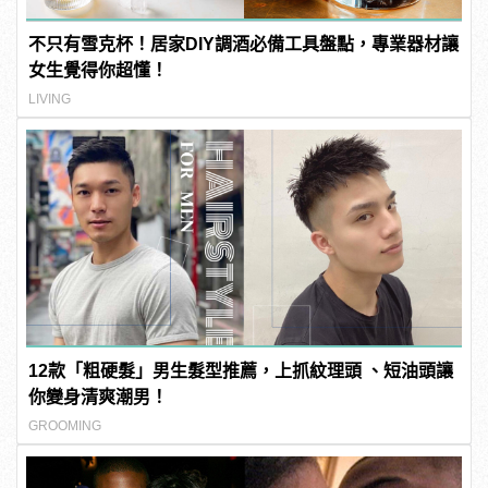
不只有雪克杯！居家DIY調酒必備工具盤點，專業器材讓
女生覺得你超懂！
LIVING
12款「粗硬髮」男生髮型推薦，上抓紋理頭 、短油頭讓
你變身清爽潮男！
GROOMING