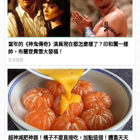
當年的《神鬼傳奇》演員現在都怎麼樣了？印和闐一樣
帥，布蘭登費雪大發福！
生活話題
超神減肥神器！橘子不要直接吃，加點這個！體重天天