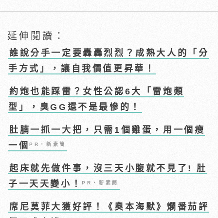
延伸閱讀：
誰說分手一定要轟轟烈烈？成熟大人的「分
手方式」，讓自我價值更昇華！
約炮也能踩雷？女性公認6大「雷炮類
型」，臭GG還不是最慘的！
肚腩一抓一大把，只需1個雞蛋，用一個瘦
一個
PR・新素簡
起床就先做件事，沒三天小腹就不見了! 肚
子一天天變小！
PR・新素簡
席尼莫菲大獲好評！《奧本海默》爛番茄評