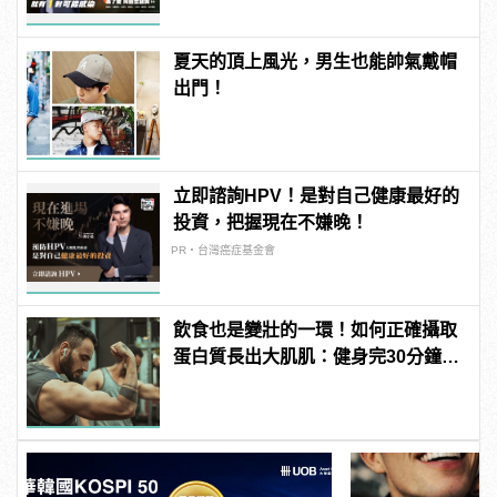
夏天的頂上風光，男生也能帥氣戴帽
出門！
立即諮詢HPV！是對自己健康最好的
投資，把握現在不嫌晚！
PR・台灣癌症基金會
飲食也是變壯的一環！如何正確攝取
蛋白質長出大肌肌：健身完30分鐘是
黃金時間？