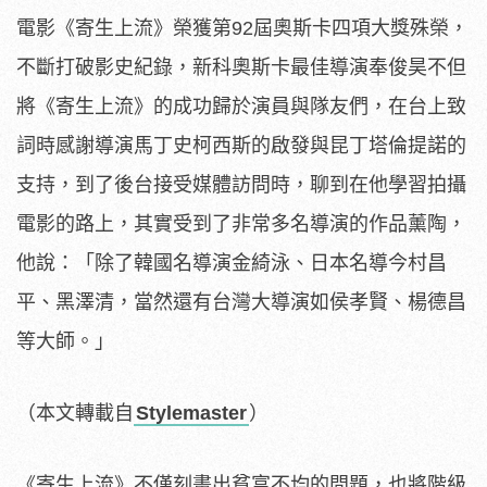
電影《寄生上流》榮獲第92屆奧斯卡四項大獎殊榮，
不斷打破影史紀錄，新科奧斯卡最佳導演奉俊昊不但
將《寄生上流》的成功歸於演員與隊友們，在台上致
詞時感謝導演馬丁史柯西斯的啟發與昆丁塔倫提諾的
支持，到了後台接受媒體訪問時，聊到在他學習拍攝
電影的路上，其實受到了非常多名導演的作品薰陶，
他說：「除了韓國名導演金綺泳、日本名導今村昌
平、黑澤清，當然還有台灣大導演如侯孝賢、楊德昌
等大師。」
（本文轉載自
Stylemaster
）
《寄生上流》不僅刻畫出貧富不均的問題，也將階級