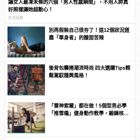
讓女人最凍未條的六個「男人性感瞬間」，不用人帥真
好照樣讓她超動心！
生活話題
別再假裝自己很夯了！這12個狀況道
盡「單身者」的酸甜苦辣
後背包襲捲潮流時尚 四大選購Tips輕
鬆駕馭隨興風格！
「雷神索爾」都在做！5個型男必學
「推雪橇」健身動作教學，鍛鍊核心
增加爆發力！ | manfashion這樣變型
男