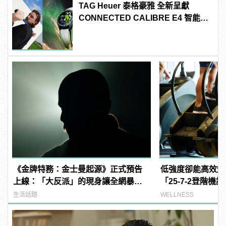
TAG Heuer 泰格豪雅 全新呈獻
CONNECTED CALIBRE E4 智能腕
錶 高爾夫球特別版
《金牌特務：金士曼起源》正式預告
低強度卻能高效燃
上線：「大反派」的現身讓全網暴
「25-7-2登階
動！
生活話題
WELLNESS