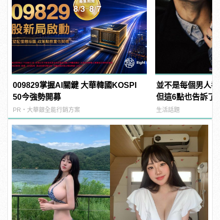
009829掌握AI關鍵 大華韓國KOSPI
並不是每個男人都
50今強勢開募
但這6點也告訴了
女友有多棒！
PR・大華銀全能行銷方案
生活話題