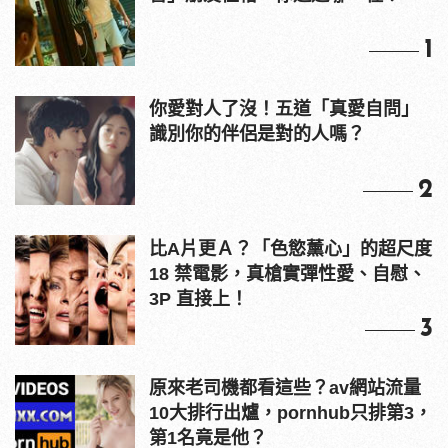
1
你愛對人了沒！五道「真愛自問」
識別你的伴侶是對的人嗎？
2
比A片更Ａ？「色慾薰心」的超尺度
18 禁電影，真槍實彈性愛、自慰、
3P 直接上！
3
原來老司機都看這些？av網站流量
10大排行出爐，pornhub只排第3，
第1名竟是他？